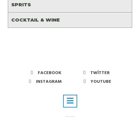
SPRITS
COCKTAIL & WINE
FACEBOOK
TWITTER
INSTAGRAM
YOUTUBE
© Copyright -Tüm Hakları Saklıdır.
Varuna Gezgin