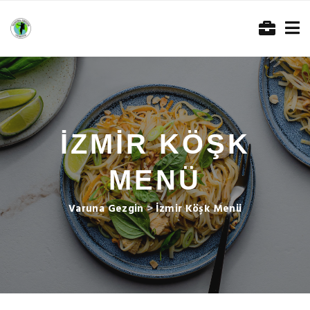
İZMIR KÖŞK
MENÜ
Varuna Gezgin
>
İzmir Köşk Menü