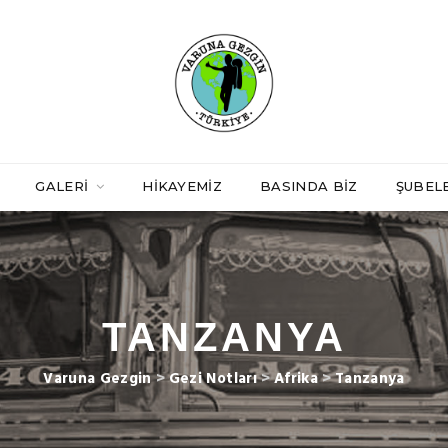
GALERI
HIKAYEMIZ
BASINDA BIZ
ŞUBEL
TANZANYA
Varuna Gezgin
>
Gezi Notları
>
Afrika
>
Tanzanya