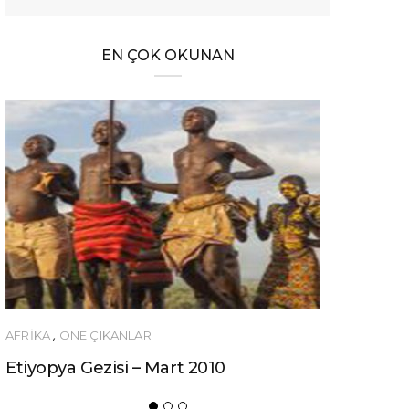
EN ÇOK OKUNAN
RIKA
,
ÖNE ÇIKANLAR
ÖNERILER
iyopya Gezisi – Mart 2010
Ucuza Gezme