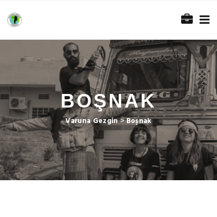
BOŞNAK
Varuna Gezgin
>
Boşnak