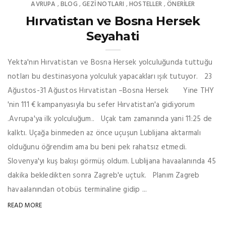
AVRUPA
BLOG
GEZI NOTLARI
HOSTELLER
ÖNERILER
,
,
,
,
Hırvatistan ve Bosna Hersek
Seyahati
Yekta'nın Hırvatistan ve Bosna Hersek yolculuğunda tuttuğu
notları bu destinasyona yolculuk yapacakları ışık tutuyor. 23
Ağustos-31 Ağustos Hırvatistan –Bosna Hersek Yine THY
'nin 111 € kampanyasıyla bu sefer Hırvatistan'a gidiyorum
.Avrupa'ya ilk yolculuğum.. Uçak tam zamanında yani 11:25 de
kalktı. Uçağa binmeden az önce uçuşun Lublijana aktarmalı
olduğunu öğrendim ama bu beni pek rahatsız etmedi.
Slovenya'yı kuş bakışı görmüş oldum. Lublijana havaalanında 45
dakika bekledikten sonra Zagreb'e uçtuk. Planım Zagreb
havaalanından otobüs terminaline gidip ...
READ MORE