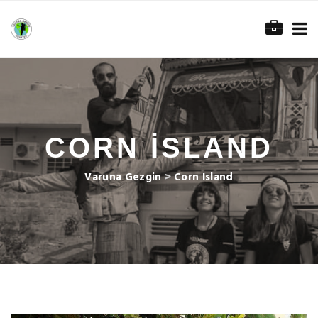
CORN ISLAND
Varuna Gezgin
>
Corn Island