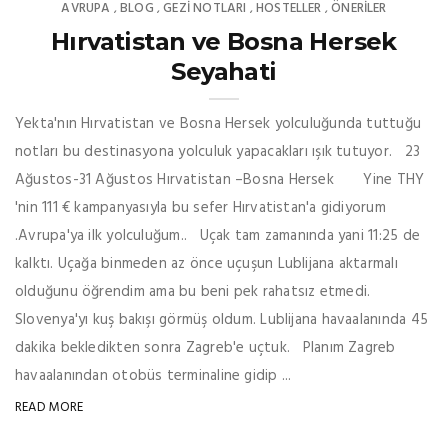
AVRUPA
BLOG
GEZI NOTLARI
HOSTELLER
ÖNERILER
,
,
,
,
Hırvatistan ve Bosna Hersek
Seyahati
Yekta'nın Hırvatistan ve Bosna Hersek yolculuğunda tuttuğu
notları bu destinasyona yolculuk yapacakları ışık tutuyor. 23
Ağustos-31 Ağustos Hırvatistan –Bosna Hersek Yine THY
'nin 111 € kampanyasıyla bu sefer Hırvatistan'a gidiyorum
.Avrupa'ya ilk yolculuğum.. Uçak tam zamanında yani 11:25 de
kalktı. Uçağa binmeden az önce uçuşun Lublijana aktarmalı
olduğunu öğrendim ama bu beni pek rahatsız etmedi.
Slovenya'yı kuş bakışı görmüş oldum. Lublijana havaalanında 45
dakika bekledikten sonra Zagreb'e uçtuk. Planım Zagreb
havaalanından otobüs terminaline gidip ...
READ MORE