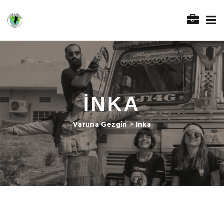
INKA
Varuna Gezgin
>
Inka