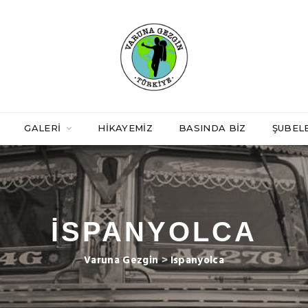
GALERI
HIKAYEMIZ
BASINDA BIZ
ŞUBEL
ISPANYOLCA
Varuna Gezgin
>
Ispanyolca