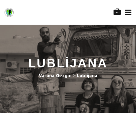
LUBLIJANA
Varuna Gezgin
>
Lublijana