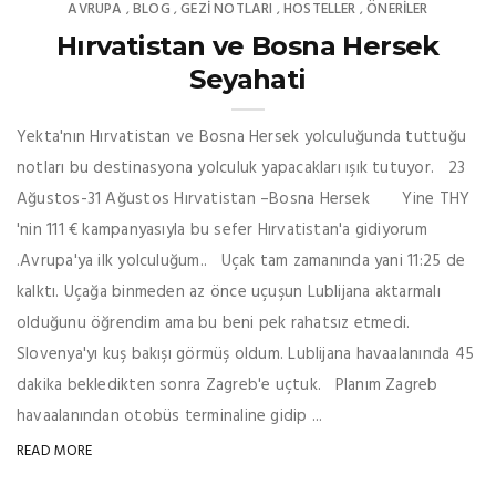
AVRUPA
BLOG
GEZI NOTLARI
HOSTELLER
ÖNERILER
,
,
,
,
Hırvatistan ve Bosna Hersek
Seyahati
Yekta'nın Hırvatistan ve Bosna Hersek yolculuğunda tuttuğu
notları bu destinasyona yolculuk yapacakları ışık tutuyor. 23
Ağustos-31 Ağustos Hırvatistan –Bosna Hersek Yine THY
'nin 111 € kampanyasıyla bu sefer Hırvatistan'a gidiyorum
.Avrupa'ya ilk yolculuğum.. Uçak tam zamanında yani 11:25 de
kalktı. Uçağa binmeden az önce uçuşun Lublijana aktarmalı
olduğunu öğrendim ama bu beni pek rahatsız etmedi.
Slovenya'yı kuş bakışı görmüş oldum. Lublijana havaalanında 45
dakika bekledikten sonra Zagreb'e uçtuk. Planım Zagreb
havaalanından otobüs terminaline gidip ...
READ MORE