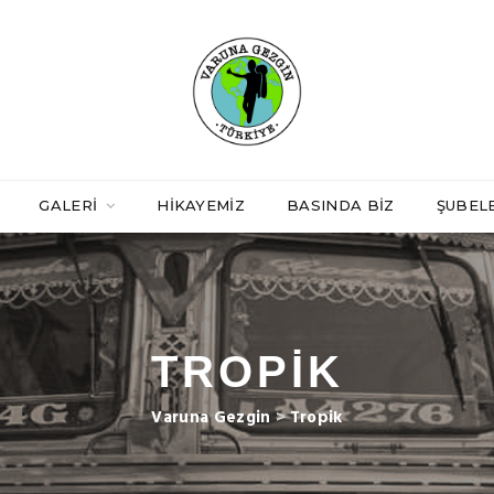
GALERI
HIKAYEMIZ
BASINDA BIZ
ŞUBEL
TROPIK
Varuna Gezgin
>
Tropik