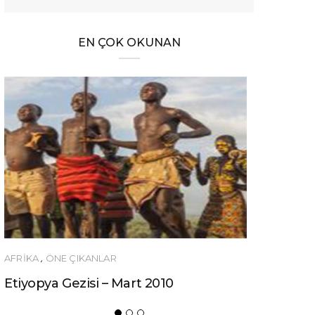
EN ÇOK OKUNAN
AFRIKA
,
ÖNE ÇIKANLAR
ÖNERILER
Etiyopya Gezisi – Mart 2010
Ucuza Gez