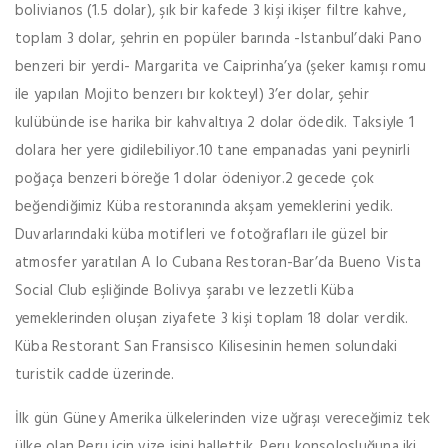
bolivianos (1.5 dolar), şık bir kafede 3 kişi ikişer filtre kahve,
toplam 3 dolar, şehrin en popüler barında -Istanbul’daki Pano
benzeri bir yerdi- Margarita ve Caiprinha’ya (şeker kamışı romu
ile yapılan Mojito benzerı bır kokteyl) 3’er dolar, şehir
kulübünde ise harika bir kahvaltıya 2 dolar ödedik. Taksiyle 1
dolara her yere gidilebiliyor.10 tane empanadas yani peynirli
poğaça benzeri böreğe 1 dolar ödeniyor.2 gecede çok
beğendiğimiz Küba restoranında akşam yemeklerini yedik.
Duvarlarındaki küba motifleri ve fotoğrafları ile güzel bir
atmosfer yaratılan A lo Cubana Restoran-Bar’da Bueno Vista
Social Club eşliğinde Bolivya şarabı ve lezzetli Küba
yemeklerinden oluşan ziyafete 3 kişi toplam 18 dolar verdik.
Küba Restorant San Fransisco Kilisesinin hemen solundaki
turistik cadde üzerinde.
İlk gün Güney Amerika ülkelerinden vize uğraşı vereceğimiz tek
ülke olan Peru için vize işini hallettik. Peru konsolosluğuna iki