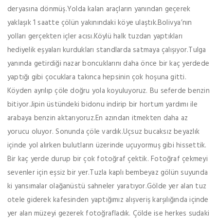
deryasına dönmüş.Yolda kalan araçların yanından geçerek
yaklaşık 1 saatte çölün yakınındaki köye ulaştık.Bolivya’nın
yolları gerçekten içler acısı.Köylü halk tuzdan yaptıkları
hediyelik eşyaları kurdukları standlarda satmaya çalışıyor.Tulga
yanında getirdiği nazar boncuklarını daha önce bir kaç yerdede
yaptığı gibi çocuklara takınca hepsinin çok hoşuna gitti.
Köyden ayrılıp çöle doğru yola koyuluyoruz. Bu seferde benzin
bitiyor.Jipin üstündeki bidonu indirip bir hortum yardımı ile
arabaya benzin aktarıyoruz.En azından itmekten daha az
yorucu oluyor. Sonunda çöle vardık.Uçsuz bucaksız beyazlık
içinde yol alırken bulutların üzerinde uçuyormuş gibi hissettik.
Bir kaç yerde durup bir çok fotoğraf çektik. Fotoğraf çekmeyi
sevenler için eşsiz bir yer.Tuzla kaplı bembeyaz gölün suyunda
ki yansımalar olağanüstü sahneler yaratıyor.Gölde yer alan tuz
otele giderek kafesinden yaptığımız alışveriş karşılığında içinde
yer alan müzeyi gezerek fotoğrafladık. Çölde ise herkes sudaki