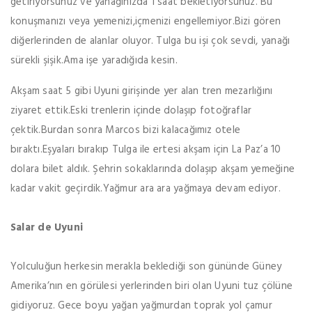
getiriyorsunuz ve yanağınızda 1 saat bekletiyorsunuz. Bu
konuşmanızı veya yemenizi,içmenizi engellemiyor.Bizi gören
diğerlerinden de alanlar oluyor. Tulga bu işi çok sevdi, yanağı
sürekli şişik.Ama işe yaradığıda kesin.
Akşam saat 5 gibi Uyuni girişinde yer alan tren mezarlığını
ziyaret ettik.Eski trenlerin içinde dolaşıp fotoğraflar
çektik.Burdan sonra Marcos bizi kalacağımız otele
bıraktı.Eşyaları bırakıp Tulga ile ertesi akşam için La Paz’a 10
dolara bilet aldık. Şehrin sokaklarında dolaşıp akşam yemeğine
kadar vakit geçirdik.Yağmur ara ara yağmaya devam ediyor.
Salar de Uyuni
Yolculuğun herkesin merakla beklediği son gününde Güney
Amerika’nın en görülesi yerlerinden biri olan Uyuni tuz çölüne
gidiyoruz. Gece boyu yağan yağmurdan toprak yol çamur