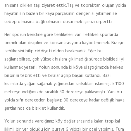
anısana dikilen taşı ziyaret ettik.Taş ve topraktan oluşan yolda
hayatınızın bazen bir kaya parçasının dengenizi yitirmenize
sebep olmasına bağlı olmasını düşünmek içimizi ürpertti.
Her sporun kendine göre tehlikeleri var. Tehlikeli sporlarda
önemli olan disiplini ve konsantrasyonu kaybetmemek. Biz işin
tehlikesini bilip ciddiyeti elden bırakmadık. Eğer bu
sağlanabilirse, çok yüksek hızlara çıkılmadığı sürece bisikleti iyi
kullanmak yeterli. Yolun sonunda ki köye ulaştığımızda herkes
birbirini tebrik etti ve biralar açılıp başarı kutlandı. Bazı
kısımlarda yağan sağanak yağmurdan sırılsıklam ıslanmıştık.1100
metreye indiğimizde sıcaklık 30 dereceye yaklaşmıştı. Yani bu
yolda sıfır dereceden başlayıp 30 dereceye kadar değişik hava
şartlarında da bisiklet kullandık.
Yolun sonunda vardığımız köy dağlar arasında kalan tropikal
iklimli bir yer olduğu için buraya 5 yıldızlı bir otel yapılmış. Tura