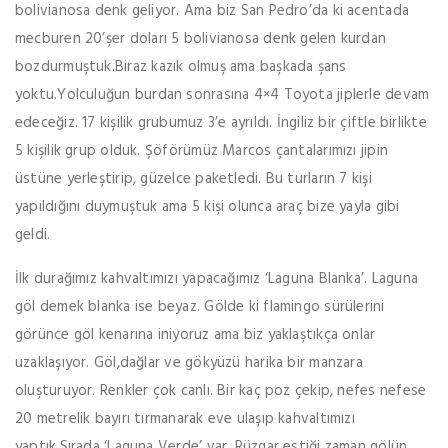
bolivianosa denk geliyor. Ama biz San Pedro’da ki acentada
mecburen 20’şer doları 5 bolivianosa denk gelen kurdan
bozdurmuştuk.Biraz kazık olmuş ama başkada şans
yoktu.Yolculuğun burdan sonrasına 4×4 Toyota jiplerle devam
edeceğiz. 17 kişilik grubumuz 3’e ayrıldı. İngiliz bir çiftle birlikte
5 kişilik grup olduk. Şöförümüz Marcos çantalarımızı jipin
üstüne yerleştirip, güzelce paketledi. Bu turların 7 kişi
yapıldığını duymuştuk ama 5 kişi olunca araç bize yayla gibi
geldi.
İlk durağımız kahvaltımızı yapacağımız ‘Laguna Blanka’. Laguna
göl demek blanka ise beyaz. Gölde ki flamingo sürülerini
görünce göl kenarına iniyoruz ama biz yaklaştıkça onlar
uzaklaşıyor. Göl,dağlar ve gökyüzü harika bir manzara
oluşturuyor. Renkler çok canlı. Bir kaç poz çekip, nefes nefese
20 metrelik bayırı tırmanarak eve ulaşıp kahvaltımızı
yaptık.Sırada ‘Laguna Verde’ var. Rüzgar estiği zaman gölün