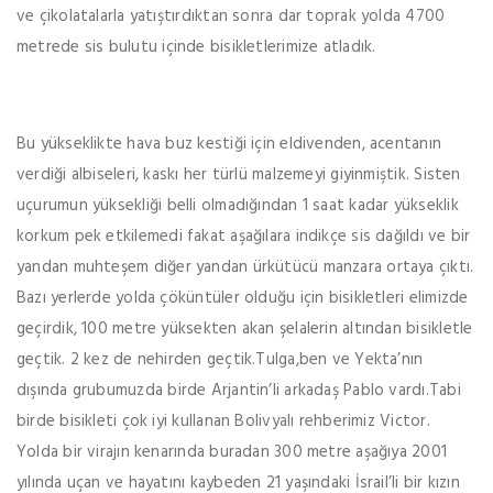
ve çikolatalarla yatıştırdıktan sonra dar toprak yolda 4700
metrede sis bulutu içinde bisikletlerimize atladık.
Bu yükseklikte hava buz kestiği için eldivenden, acentanın
verdiği albiseleri, kaskı her türlü malzemeyi giyinmiştik. Sisten
uçurumun yüksekliği belli olmadığından 1 saat kadar yükseklik
korkum pek etkilemedi fakat aşağılara indikçe sis dağıldı ve bir
yandan muhteşem diğer yandan ürkütücü manzara ortaya çıktı.
Bazı yerlerde yolda çöküntüler olduğu için bisikletleri elimizde
geçirdik, 100 metre yüksekten akan şelalerin altından bisikletle
geçtik. 2 kez de nehirden geçtik.Tulga,ben ve Yekta’nın
dışında grubumuzda birde Arjantin’li arkadaş Pablo vardı.Tabi
birde bisikleti çok iyi kullanan Bolivyalı rehberimiz Victor.
Yolda bir virajın kenarında buradan 300 metre aşağıya 2001
yılında uçan ve hayatını kaybeden 21 yaşındaki İsrail’li bir kızın