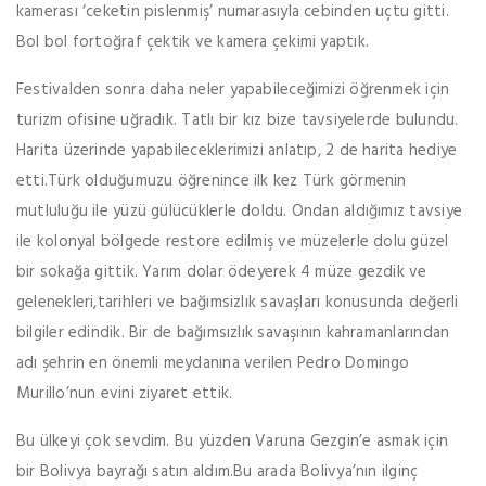
kamerası ‘ceketin pislenmiş’ numarasıyla cebinden uçtu gitti.
Bol bol fortoğraf çektik ve kamera çekimi yaptık.
Festivalden sonra daha neler yapabileceğimizi öğrenmek için
turizm ofisine uğradık. Tatlı bir kız bize tavsiyelerde bulundu.
Harita üzerinde yapabileceklerimizi anlatıp, 2 de harita hediye
etti.Türk olduğumuzu öğrenince ilk kez Türk görmenin
mutluluğu ile yüzü gülücüklerle doldu. Ondan aldığımız tavsiye
ile kolonyal bölgede restore edilmiş ve müzelerle dolu güzel
bir sokağa gittik. Yarım dolar ödeyerek 4 müze gezdik ve
gelenekleri,tarihleri ve bağımsizlık savaşları konusunda değerli
bilgiler edindik. Bir de bağımsızlık savaşının kahramanlarından
adı şehrin en önemli meydanına verilen Pedro Domingo
Murillo’nun evini ziyaret ettik.
Bu ülkeyi çok sevdim. Bu yüzden Varuna Gezgin’e asmak için
bir Bolivya bayrağı satın aldım.Bu arada Bolivya’nın ilginç