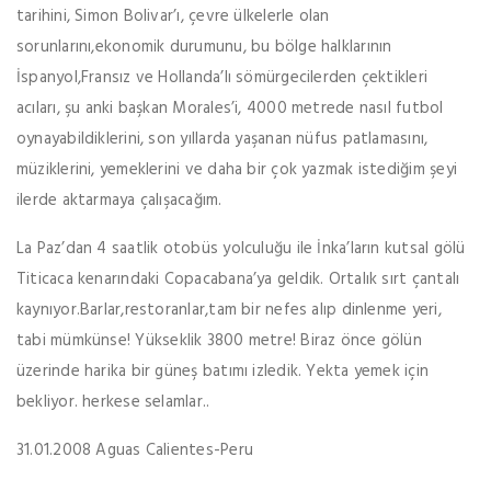
tarihini, Simon Bolivar’ı, çevre ülkelerle olan
sorunlarını,ekonomik durumunu, bu bölge halklarının
İspanyol,Fransız ve Hollanda’lı sömürgecilerden çektikleri
acıları, şu anki başkan Morales’i, 4000 metrede nasıl futbol
oynayabildiklerini, son yıllarda yaşanan nüfus patlamasını,
müziklerini, yemeklerini ve daha bir çok yazmak istediğim şeyi
ilerde aktarmaya çalışacağım.
La Paz’dan 4 saatlik otobüs yolculuğu ile İnka’ların kutsal gölü
Titicaca kenarındaki Copacabana’ya geldik. Ortalık sırt çantalı
kaynıyor.Barlar,restoranlar,tam bir nefes alıp dinlenme yeri,
tabi mümkünse! Yükseklik 3800 metre! Biraz önce gölün
üzerinde harika bir güneş batımı izledik. Yekta yemek için
bekliyor. herkese selamlar..
31.01.2008 Aguas Calientes-Peru