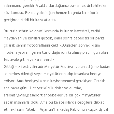
sakınmanız gerekli. Ayakta durduğunuz zaman ciddi tehlikeler
söz konusu. Biz de yolculuğun hemen başında bir köprü
geçişinde ciddi bir kaza atlattık.
Bu turla şehrin kolonyal kısmında bulunan katedrali, tarihi
meydanları ve binaları gezdik, daha sonra tepedaki bir parka
çıkarak şehrin fotoğraflarını çektik..Öğleden sonraki kısım
modern yapıları içeren tur olduğu için katılmayıp aynı gün olan
festivale gitmeye karar verdik.
Gittiğimiz festivalin adı Minyatür Festivali ve anladığımız kadarı
ile herkes dilediği şeyin minyatürlerini alıp insanlara hediye
ediyor. Ama hediyeyi alanın kaybetmemesi gerekiyor. Ortalık
ana baba günü. Her yer küçük dolar ve eurolar,
arabalar,evler,pasaportlar,bebekler ve bir çok minyatürler
satan insanlarla dolu. Ama bu kalabalıklarda cepçilere dikkat
etmek lazım. Nitekim Arjantin’li arkadaş Pablo’nun küçük dijital