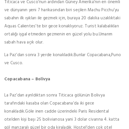
Titicaca ve Cusco’nun ardından Güney Amerika’nın en önemli
ve dünyanın yeni 7 harikasından biri seçilen Machu Picchu’yu
sabahın ilk ışıkları ile gezmek için, buraya 20 dakika uzaklıktaki
Aquas Calientes’te bir gece konaklıyoruz. Turist kalabalıkları
ortalığı işgal etmeden gezmenin en güzel yolu bu.Umarım
sabah hava açık olur.
La Paz’dan sonra 3 yerde konakladık.Bunlar Copacabana,Puno
ve Cusco.
Copacabana – Bolivya
La Paz’dan ayrıldıktan sonra Titicaca gölünün Bolivya
tarafındaki kasaba olan Copacabana’da iki gece
konakladık.Göle inen cadde üzerindeki Paris Residental
otelden kişi başı 25 bolivianosa yani 3 dolar civarına 4. katta
göl manzaralı güzel bir oda kiraladık. Hostel’den çok otel