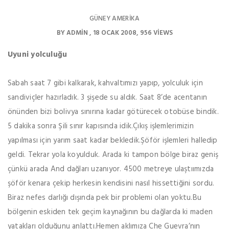
GÜNEY AMERIKA
BY
ADMIN
18 OCAK 2008
956 VIEWS
Uyuni yolculuğu
Sabah saat 7 gibi kalkarak, kahvaltımızı yapıp, yolculuk için
sandiviçler hazırladık. 3 şişede su aldık. Saat 8’de acentanın
önünden bizi bolivya sınırına kadar götürecek otobüse bindik.
5 dakika sonra Şili sınır kapısında idik.Çıkış işlemlerimizin
yapılması için yarım saat kadar bekledik.Şöför işlemleri halledip
geldi. Tekrar yola koyulduk. Arada ki tampon bölge biraz geniş
çünkü arada And dağları uzanıyor. 4500 metreye ulaştıımızda
şöför kenara çekip herkesin kendisini nasıl hissettiğini sordu.
Biraz nefes darlığı dışında pek bir problemi olan yoktu.Bu
bölgenin eskiden tek geçim kaynağının bu dağlarda ki maden
yatakları olduğunu anlattı.Hemen aklımıza Che Guevra’nın