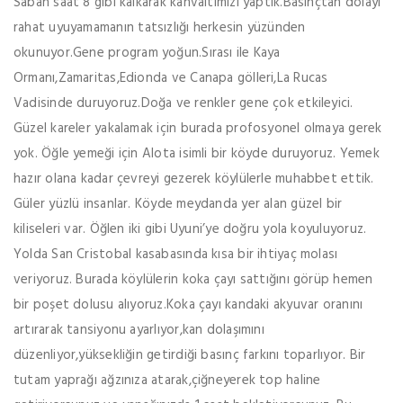
Sabah saat 8 gibi kalkarak kahvaltımızı yaptık.Basınçtan dolayı
rahat uyuyamamanın tatsızlığı herkesin yüzünden
okunuyor.Gene program yoğun.Sırası ile Kaya
Ormanı,Zamaritas,Edionda ve Canapa gölleri,La Rucas
Vadisinde duruyoruz.Doğa ve renkler gene çok etkileyici.
Güzel kareler yakalamak için burada profosyonel olmaya gerek
yok. Öğle yemeği için Alota isimli bir köyde duruyoruz. Yemek
hazır olana kadar çevreyi gezerek köylülerle muhabbet ettik.
Güler yüzlü insanlar. Köyde meydanda yer alan güzel bir
kiliseleri var. Öğlen iki gibi Uyuni’ye doğru yola koyuluyoruz.
Yolda San Cristobal kasabasında kısa bir ihtiyaç molası
veriyoruz. Burada köylülerin koka çayı sattığını görüp hemen
bir poşet dolusu alıyoruz.Koka çayı kandaki akyuvar oranını
artırarak tansiyonu ayarlıyor,kan dolaşımını
düzenliyor,yüksekliğin getirdiği basınç farkını toparlıyor. Bir
tutam yaprağı ağzınıza atarak,çiğneyerek top haline