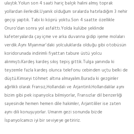
ulaştık.Yolun son 4 saati hariç balçık halini almış toprak
yollardan ilerledik.Uyanık olduğum sıralarda hatırladığım 3 nehir
geçişi yaptık. Tabi ki köprü yoktu.Son 4 saatte özellikle
Oruro’dan sonra yol asfalttı.Yolda kulübe şeklinde
kafeteryalarda çay içme ve arka duvarına gidip işeme molaları
verdik.Aynı Myanmar’daki yolculuklarda olduğu gibi otobüsün
koridorunada indirimli fiyattan tabure üstü yolcu
alınmıştı.Kardeş kardeş sıkış tepiş gittik.Tulga yanında ki
teyzemle fazla kardeş olunca telefonu cebinden uçtu belki de
düştü.Kimseyi töhmet altına almayalım.Burada ki gezginler
ağırlıklı olarak Fransız,Hollandalı ve Arjantinli.Hollandalılar aynı
bizim gibi pek ispanyolca bilmiyorlar, Fransızlar dil benzerliği
sayesinde hemen hemen dile hakimler, Arjantililer ise zaten
aynı dili konuşuyorlar. Umarım gezi sonunda bizde
İspanyolcamızı iyi bir seviyeye getiririz.