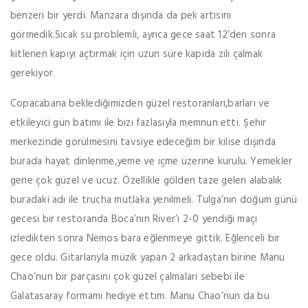
benzeri bir yerdi. Manzara dışında da pek artısını
görmedik.Sıcak su problemli, ayrıca gece saat 12’den sonra
kitlenen kapıyı açtırmak için uzun süre kapıda zili çalmak
gerekiyor.
Copacabana beklediğimizden güzel restoranları,barları ve
etkileyici gün batımı ile bizi fazlasıyla memnun etti. Şehir
merkezinde görülmesini tavsiye edeceğim bir kilise dışında
burada hayat dinlenme,yeme ve içme üzerine kurulu. Yemekler
gene çok güzel ve ucuz. Özellikle gölden taze gelen alabalık
buradaki adı ile trucha mutlaka yenilmeli. Tulga’nın doğum günü
gecesi bir restoranda Boca’nın River’ı 2-0 yendiği maçı
izledikten sonra Nemos bara eğlenmeye gittik. Eğlenceli bir
gece oldu. Gitarlarıyla müzik yapan 2 arkadaştan birine Manu
Chao’nun bir parçasını çok güzel çalmaları sebebi ile
Galatasaray formamı hediye ettim. Manu Chao’nun da bu