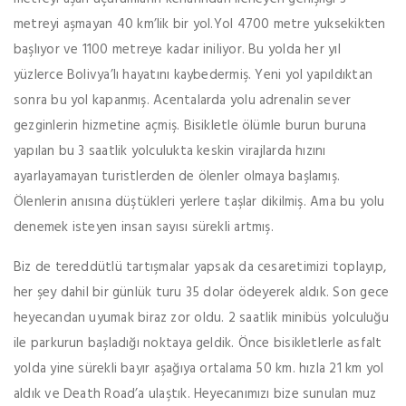
metreyi aşmayan 40 km’lik bir yol.Yol 4700 metre yuksekikten
başlıyor ve 1100 metreye kadar iniliyor. Bu yolda her yıl
yüzlerce Bolivya’lı hayatını kaybedermiş. Yeni yol yapıldıktan
sonra bu yol kapanmış. Acentalarda yolu adrenalin sever
gezginlerin hizmetine açmiş. Bisikletle ölümle burun buruna
yapılan bu 3 saatlik yolculukta keskin virajlarda hızını
ayarlayamayan turistlerden de ölenler olmaya başlamış.
Ölenlerin anısına düştükleri yerlere taşlar dikilmiş. Ama bu yolu
denemek isteyen insan sayısı sürekli artmış.
Biz de tereddütlü tartışmalar yapsak da cesaretimizi toplayıp,
her şey dahil bir günlük turu 35 dolar ödeyerek aldık. Son gece
heyecandan uyumak biraz zor oldu. 2 saatlik minibüs yolculuğu
ile parkurun başladığı noktaya geldik. Önce bisikletlerle asfalt
yolda yine sürekli bayır aşağıya ortalama 50 km. hızla 21 km yol
aldık ve Death Road’a ulaştık. Heyecanımızı bize sunulan muz