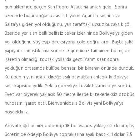
günlüklerinde geçen San Pedro Atacama anıları geldi. Sonra
üzerinde bulunduğumuz asfalt yolun Arjantin sınırına ve
Salta’ya giden yol olduğunu, yan taraftaki uçsuz bucaksık çöl
üzeride yer alan belli belirsiz teker izlerininde Bolivya’ya giden
yol olduğunu söyleyip direksiyonu çöle doğru kırdı. Başta şaka
yapıyor sanmıştık ama sonraki 3 günümüz tamamen bu hiç bir
işaretin olmadığı toprak yollarda geçti.Yarım saat sonra
yokluğun ortasında kulübe benzeri bir binanın önünde durduk.
Kulübenin yanında ki direğe asılı bayraktan anladık ki Bolivya
sınır kapısındaydık. Yekta görevliye tuvalet varmı diye sordu.
Evet var diyerek yaklaşık 50 metre ilerde ki tekerleksiz otobüs
hurdasını işaret etti. Bienvenidos a Bolivia yani Bolivya’ya
hoşgeldiniz.
Arrival kağıtlarımızı doldurup 18 bolivianos yaklaşık 2 dolar giriş
ücretinide ödeyip Bolivya topraklarına ayak bastık. 1 dolar 7.5