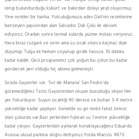
rengi bulundurduğu kükürt ve bakırdan dolayı yeşil oluyormuş.
Yine renkler bir harika. Yolculuğumuza adını Dali’nin resimlerine
benzeyen yapısından alan Salvador Dali Çölü ile devam
ediyoruz. Oradan sonra termal sularda yüzme molası veriyoruz.
Hava biraz rüzgarlı ve serin ama su sıcak olunca kaçmaz diye
düşünüp Tulga ile hemen soyunup girdik havuza. 10 dakika
kadar kaldık. Gezi programımız çok yoğun bu çölün bu kadar
görülecek yeri olduğu hiç aklıma gelmemişti.
Sırada Gayzerler var. ‘Sol de Manana’ San Pedro’da
göremediğimiz Tatio Gayzerinden oluşan burukluğu siliyor.Her
yer fokurduyor. Suyun sıcaklığı 90 derece ve buharı 3-4 metre
yüksekliğe kadar yayılıyor. Genelde su gri renkli fakat kırmızı
olan çukurda var.Bazı yerlerden fışkıran su 1 metre yüksekliğe
kadar çıkıyor. Gayzerlerden ayrılarak konaklayacağımız Eduardo
Avarua ulusal parkına doğru ilerliyoruz.Yolda Marcos 4870