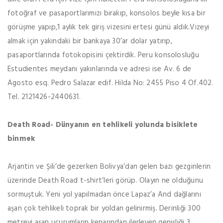
fotoğraf ve pasaportlarımızı bırakıp, konsolos beyle kısa bir
görüşme yapıp,1 aylık tek giriş vizesini ertesi günü aldık.Vizeyi
almak için yakındaki bir bankaya 30’ar dolar yatırıp,
pasaportlarında fotokopisini çektirdik. Peru konsolosluğu
Estudientes meydanı yakınlarında ve adresi ise Av. 6 de
Agosto esq. Pedro Salazar edif. Hilda No: 2455 Piso 4 Of.402.
Tel. 2121426-2440631.
Death Road- Dünyanın en tehlikeli yolunda bisiklete
binmek
Arjantin ve Şili’de gezerken Bolivya’dan gelen bazı gezginlerin
üzerinde Death Road t-shirt’leri görüp. Olayın ne olduğunu
sormuştuk. Yeni yol yapılmadan önce Lapaz’a And dağlarını
aşan çok tehlikeli toprak bir yoldan gelinirmiş. Derinliği 300
metreyi aşan uçurumların kenarından ilerleyen genişliği 3