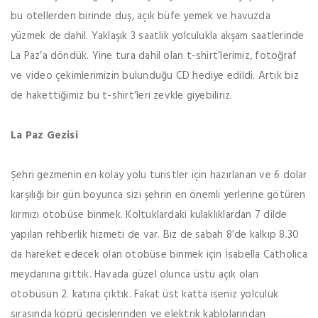
bu otellerden birinde duş, açık büfe yemek ve havuzda
yüzmek de dahil. Yaklaşık 3 saatlik yolculukla akşam saatlerinde
La Paz’a döndük. Yine tura dahil olan t-shirt’lerimiz, fotoğraf
ve video çekimlerimizin bulunduğu CD hediye edildi. Artık biz
de hakettiğimiz bu t-shirt’leri zevkle giyebiliriz.
La Paz Gezisi
Şehri gezmenin en kolay yolu turistler için hazırlanan ve 6 dolar
karşılığı bir gün boyunca sizi şehrin en önemli yerlerine götüren
kırmızı otobüse binmek. Koltuklardaki kulaklıklardan 7 dilde
yapılan rehberlik hizmeti de var. Biz de sabah 8’de kalkıp 8.30
da hareket edecek olan otobüse binmek için İsabella Catholica
meydanına gittik. Havada güzel olunca üstü açık olan
otobüsün 2. katına çıktık. Fakat üst katta iseniz yolculuk
sırasında köprü geçişlerinden ve elektrik kablolarından