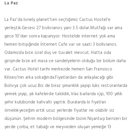
La Paz
La Paz’da lonely planet’ten seçtiğimiz Cactus Hostel’e
yerleştik.Gecesi 27 bolivianos yani 3.5 dolar.Mutfağı var ama
gece 10’dan sonra kapanıyor. Hostelde internet yok ama
hemen bitişiğinde İnternet Cafe var ve saati 3 bolivianos.
Odamızda bize özel duş ve tuvalet mevcut. Hatta oda
girişinde bize ait masa ve sandelyelerin olduğu bir bölüm daha
var. Cactus Hotel tarihi merkezde hemen San Fransisco
Kilisesi’nin arka sokağında.Fiyatlardan da anlaşılacağı gibi
Bolivya çok ucuz.Biz de biraz şımarıklık yapıp lüks restoranlarda
yemek yiyip, şık kafelerde takıldık, klas barlarda içip, 100 yıllık
şehir kulübünde kahvaltı yaptık. Buralarda ki fiyatları
örnekleyeceğim artık ucuz yerlerde fiyatlar ne olabilir siz
düşünün. Şehrin modern bölgesinde bizim Nişantaşı benzeri bir
yerde çorba, et tabağı ve meyveden oluşan yemeğe 13