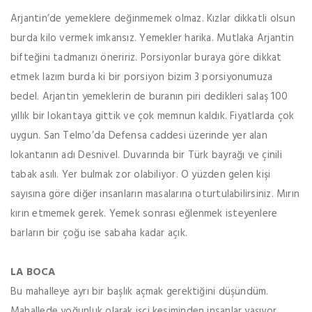
Arjantin’de yemeklere değinmemek olmaz. Kızlar dikkatli olsun
burda kilo vermek imkansız. Yemekler harika. Mutlaka Arjantin
bifteğini tadmanızı öneririz. Porsiyonlar buraya göre dikkat
etmek lazım burda ki bir porsiyon bizim 3 porsiyonumuza
bedel. Arjantin yemeklerin de buranın piri dedikleri salaş 100
yıllık bir lokantaya gittik ve çok memnun kaldık. Fiyatlarda çok
uygun. San Telmo’da Defensa caddesi üzerinde yer alan
lokantanın adı Desnivel. Duvarında bir Türk bayrağı ve çinili
tabak asılı. Yer bulmak zor olabiliyor. O yüzden gelen kişi
sayısına göre diğer insanların masalarına oturtulabilirsiniz. Mırın
kırın etmemek gerek. Yemek sonrası eğlenmek isteyenlere
barların bir çoğu ise sabaha kadar açık.
LA BOCA
Bu mahalleye ayrı bir başlık açmak gerektiğini düşündüm.
Mahallede yoğunluk olarak işçi kesiminden insanlar yaşıyor.