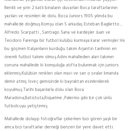
Renkli ve şirin 2 katlı binaların duvarları Boca taraftarlarının
yazıları ve resimleri ile dolu. Boca Juniors 1905 yılında bu
mahallede doğmuş.Komşu olan 5 arkadaş Esteban Baglietto ,
Alfredo Scarpatti , Santiago Sana ve kardeşler Juan ve
Teodoro Farenga bir futbol kulübü kurmaya karar vermişler.Ve
bu göçmen Italyanların kurduğu takım Arjantin tarihinin en
önemli futbol takımı olmuş.Adını mahalleden alan takımın
sonuna mahallede ki komşuluğa atıfta bulunmak için juniors
eklenmiş.Kulübün renkleri olan mavi ve sarı o sıralar limanda
demir atmış İsveç gemisinde ki bayraktan esinlenilerek
koyulmuş.Tarihi başarılarla dolu olan Boca
Maradona,Batistuta,Riquelme ,Palermo gibi bir çok ünlü
futbolcuyu yetiştirmiş.
Mahallede dolaşıp fotoğraflar çekerken bizi gören yaşlı bir
amca bizi taraftarlar derneği benzeri bir yere davet etti.