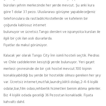
büroları şehrin merkezinde her yerde mevcut. Şu anki kura
göre 1 dolar 3.1 pezo. Uluslararası görüşme yapabileceğeniz
telefonculara da rastladık.Hostellerde ve kafelerin bir
çoğunda kablosuz internet
bulunuyor ve ücretsiz.Tango dersleri ve ispanyolca kursları ile
ilgili bir çok ilan asılı duvarlarda.
Fiyatlar da makul görünüyor.
Kalacak yer olarak Tango City İnn isimli hosteli seçtik. Piedras
ve Chile caddelerinin kesiştiği yerde bulunuyor. Yeri gayet
merkezi çevresinde de bir çok hostel mevcut.100 kişinin
konaklayabildiği bu yerde bir hostelde olması gereken her şey
var. Ücretsiz internet,mutfak,laundry,kilitli dolap,2-4-6 kişilik
odalar,bar,film odası,rehberlik hizmetleri benim aklıma gelenler.
Biz 4 kişilik odada geceliği 36 Pezostan konakladık. Fiyata
kahvaltı dahil.