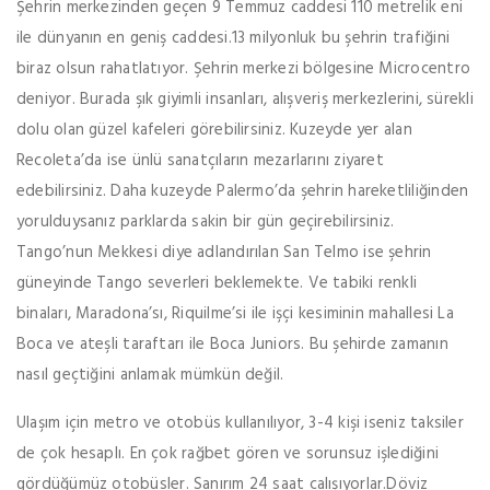
Şehrin merkezinden geçen 9 Temmuz caddesi 110 metrelik eni
ile dünyanın en geniş caddesi.13 milyonluk bu şehrin trafiğini
biraz olsun rahatlatıyor. Şehrin merkezi bölgesine Microcentro
deniyor. Burada şık giyimli insanları, alışveriş merkezlerini, sürekli
dolu olan güzel kafeleri görebilirsiniz. Kuzeyde yer alan
Recoleta’da ise ünlü sanatçıların mezarlarını ziyaret
edebilirsiniz. Daha kuzeyde Palermo’da şehrin hareketliliğinden
yorulduysanız parklarda sakin bir gün geçirebilirsiniz.
Tango’nun Mekkesi diye adlandırılan San Telmo ise şehrin
güneyinde Tango severleri beklemekte. Ve tabiki renkli
binaları, Maradona’sı, Riquilme’si ile işçi kesiminin mahallesi La
Boca ve ateşli taraftarı ile Boca Juniors. Bu şehirde zamanın
nasıl geçtiğini anlamak mümkün değil.
Ulaşım için metro ve otobüs kullanılıyor, 3-4 kişi iseniz taksiler
de çok hesaplı. En çok rağbet gören ve sorunsuz işlediğini
gördüğümüz otobüsler. Sanırım 24 saat çalışıyorlar.Döviz