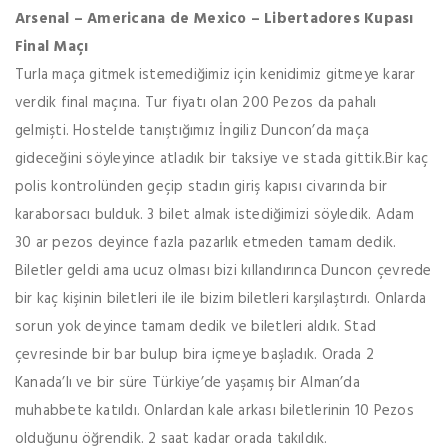
Arsenal – Americana de Mexico – Libertadores Kupası
Final Maçı
Turla maça gitmek istemediğimiz için kenidimiz gitmeye karar
verdik final maçına. Tur fiyatı olan 200 Pezos da pahalı
gelmişti. Hostelde tanıştığımız İngiliz Duncon’da maça
gideceğini söyleyince atladık bir taksiye ve stada gittik.Bir kaç
polis kontrolünden geçip stadın giriş kapısı civarında bir
karaborsacı bulduk. 3 bilet almak istediğimizi söyledik. Adam
30 ar pezos deyince fazla pazarlık etmeden tamam dedik.
Biletler geldi ama ucuz olması bizi kıllandırınca Duncon çevrede
bir kaç kişinin biletleri ile ile bizim biletleri karşılaştırdı. Onlarda
sorun yok deyince tamam dedik ve biletleri aldık. Stad
çevresinde bir bar bulup bira içmeye başladık. Orada 2
Kanada’lı ve bir süre Türkiye’de yaşamış bir Alman’da
muhabbete katıldı. Onlardan kale arkası biletlerinin 10 Pezos
olduğunu öğrendik. 2 saat kadar orada takıldık.