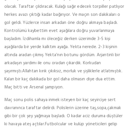
olacak. Taraftar çıldıracak. Kulağı sağır edecek torpiller patlıyor
herkes avazı çıktığı kadar bağırıyor. Ve maçın son dakikaları o
gol geldi. Yüzlerce insan arkadan öne doğru akmaya başladı.
Kontrolümü kaybettim evet aşağılara doğru yuvarlanmaya
başladım. İzdihamla mı öleceğiz derken üzerimde 3-5 kişi
aşağılarda bir yerde kalktım ayağa. Yekta nerede. 2-3 kişinin
altında aradan çıkmış Yekta’nın botunu gördüm. Arjantinli bir
arkadaşın yardımı ile onu oradan çıkardık. Korkudan
şaşırmıştı.Allahtan kırık çıkıksız, morluk ve şişliklerle atlatmıştık.
Kalan bir kaç dakikada bir gol daha olmasın diye dua ettim.
Maç bitti ve Arsenal şampiyon.
Maç sonu polis sahaya inmek isteyen bir kaç seyirciye sert
davranınca taraftar delirdi. Polislerin üzerine taş,sopa,çakmak
gibi bir çok şey yağmaya başladı. O kadar aciz duruma düştüler
ki havaya ateş açtılar.Futbolcular ve kulüp yöneticileri gelip