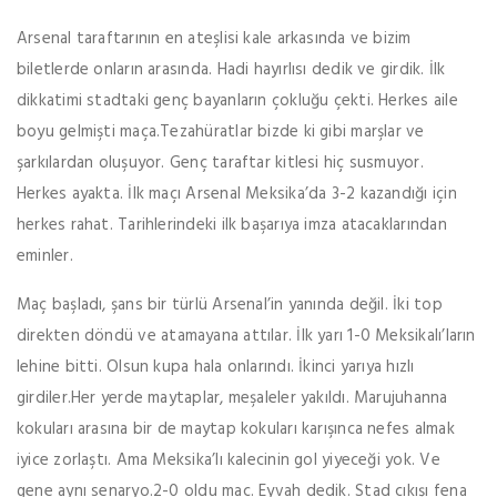
Arsenal taraftarının en ateşlisi kale arkasında ve bizim
biletlerde onların arasında. Hadi hayırlısı dedik ve girdik. İlk
dikkatimi stadtaki genç bayanların çokluğu çekti. Herkes aile
boyu gelmişti maça.Tezahüratlar bizde ki gibi marşlar ve
şarkılardan oluşuyor. Genç taraftar kitlesi hiç susmuyor.
Herkes ayakta. İlk maçı Arsenal Meksika’da 3-2 kazandığı için
herkes rahat. Tarihlerindeki ilk başarıya imza atacaklarından
eminler.
Maç başladı, şans bir türlü Arsenal’in yanında değil. İki top
direkten döndü ve atamayana attılar. İlk yarı 1-0 Meksikalı’ların
lehine bitti. Olsun kupa hala onlarındı. İkinci yarıya hızlı
girdiler.Her yerde maytaplar, meşaleler yakıldı. Marujuhanna
kokuları arasına bir de maytap kokuları karışınca nefes almak
iyice zorlaştı. Ama Meksika’lı kalecinin gol yiyeceği yok. Ve
gene aynı senaryo.2-0 oldu maç. Eyvah dedik. Stad çıkışı fena