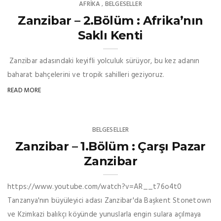
AFRIKA
BELGESELLER
,
Zanzibar – 2.Bölüm : Afrika’nın
Saklı Kenti
Zanzibar adasındaki keyifli yolculuk sürüyor, bu kez adanın
baharat bahçelerini ve tropik sahilleri geziyoruz.
READ MORE
BELGESELLER
Zanzibar – 1.Bölüm : Çarşı Pazar
Zanzibar
https://www.youtube.com/watch?v=AR__t76o4t0
Tanzanya'nın büyüleyici adası Zanzibar'da Başkent Stonetown
ve Kzimkazi balıkçı köyünde yunuslarla engin sulara açılmaya