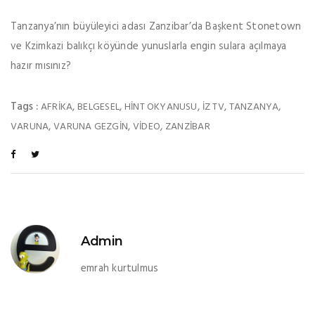
Tanzanya’nın büyüleyici adası Zanzibar’da Başkent Stonetown
ve Kzimkazi balıkçı köyünde yunuslarla engin sulara açılmaya
hazır mısınız?
Tags :
,
,
,
,
,
AFRIKA
BELGESEL
HINT OKYANUSU
IZ TV
TANZANYA
,
,
,
VARUNA
VARUNA GEZGIN
VIDEO
ZANZIBAR
Admin
emrah kurtulmus