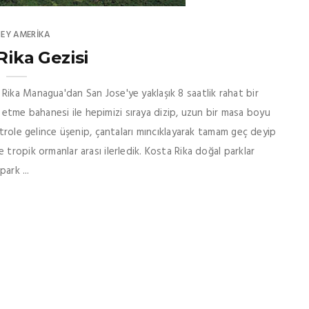
EY AMERIKA
Rika Gezisi
ika Managua'dan San Jose'ye yaklaşık 8 saatlik rahat bir
ol etme bahanesi ile hepimizi sıraya dizip, uzun bir masa boyu
ntrole gelince üşenip, çantaları mıncıklayarak tamam geç deyip
tropik ormanlar arası ilerledik. Kosta Rika doğal parklar
ark ...