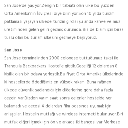
San Jose’de yaşıyor.Zengin bir tabiatı olan ülke bu yüzden
Orta Amerika’nın İsviçresi diye biliniyor.Son 10 yılda turizm
patlaması yaşayan ülkede turizm girdisi şu anda kahve ve muz
üretiminden gelen geliri geçmiş durumda. Biz de bizim için biraz
tuzlu olan bu turizm ülkesini gezmeye başlıyoruz.
San Jose
San Jose terminalinden 2000 colonese tuttuğumuz taksi ile
Tranquila Backpackers Hostel’e gittik.Geceliği 12 dolardan 8
kişilik olan bir odaya yerleştik.Bu fiyat Orta Amerika ülkelerinde
ki hostellerde ödediğimiz en yüksek rakam. Buna rağmen
ülkede güvenlik sağlandığı için diğerlerine göre daha fazla
gezgin var.Bizden yarım saat sonra gelenler hostelde yer
bulamadı ve gecesi 4 dolardan film odasında uyumak için
anlaştılar. Hostelin mutfağı ve wireless interneti bulunuyor.Biri
mutfak diğeri içmek için ön ve arkada iki bahçesi var.Merkeze