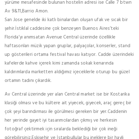
yürüme mesafesinde bulunan hostelin adresi ise Calle 7 btwn
Av 9&11,Barrio Amon.
San Jose genelde iki katlı binalardan oluşan ufak ve sıcak bir
şehir.İstiklal caddesine çok benzeyen Buenos Aires’teki
Florida’yı anımsatan Avenue Central üzerinde özellikle
haftasonları müzik yapan gruplar, palyaçolar, konserler, stand
up gösterileri ortama festival havası katıyor. Cadde üzerindeki
kafelerde kahve içerek kimi zamanda sokak kenarında
kaldırımlarda marketten aldığımız içeceklerle oturup bu güzel
ortamın tadını çıkardık.
Av Central üzerinde yer alan Central market ise bir Kostarika
klasiği olması ve bu kültere ait yiyecek, giyecek, araç gereç bir
çok şeyi barındırması ile görülmesi gereken bir yer.Caddenin
her yerinde gayet iyi tasarımcılardan çıkmış ve herkesin
fotoğraf çektirmek için sıralarda beklediği bir çok ineği
görebilirsiniz.Eskişehir ve İstanbullular bu ineklere bir hayli