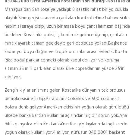
03.04.2008 Orta Amerika rotasının son durağı-Kosta Rika
Managua’dan San Jose’ye yaklaşık 8 saatlik rahat bir yolculukla
ulaştık.Sınır geçişi sırasında çantaları kontrol etme bahanesi ile
hepimizi sıraya dizip, uzun bir masa boyu çantalarımızın başında
bekleten Kostarika polisi, iş kontrole gelince üşenip, çantaları
mıncıklayarak tamam geç deyip geri otobüse yolladı.Başkente
kadar yol boyu dağlar ve tropik ormanlar arası ilerledik. Kosta
Rika doğal parklar cenneti olarak kabul ediliyor ve koruma
altınan 35 milli park alan olarak ülke topraklarının yüzde 25’ini
kaplıyor.
Zengin kıyılar anlamına gelen Kostarika dünyanın tek ordusuz
demokrasisine sahip.Para birimi Colones ve 500 colones 1
dolara denk geliyor.Amerikan etkisinin yoğun olarak görüldüğü
ülkede banka kartları kullanımı açısından hiç bir sorun yok.Ana
dili ispanyolca olan Kostarika’nın Karayip kıyılarında ingilizcede
yoğun olarak kullanılıyor.4 milyon nüfusun 340.000’i başkent