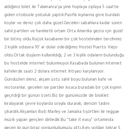
aldığımız bilet ile Talamanca’ya yine hoplaya zıplaya 5 saatte
giden otobüsle yolculuk yaptık.Pasifik kıyılarına göre burdaki
koylar ve deniz çok daha güzel.Geceleri sabahlara kadar süren
sahil partileri ve hareketli ortam Orta Amerika gezisi için güzel
bir bitiriş oldu.Küçük kasabanın bir çok hostelinden tercihimiz
2 kişilik odasına 10′ ar dolar ödediğimiz Hostel Puerto Viejo
oldu.Ortak duşların kullanıldığı, 2 ve 3 kişilik odaların bulunduğu
bu hostelde internet bulunmuyor.Kasabada bulunan internet
kafelerde saati 2 dolara internet ihtiyacı karşılanıyor.
Gündüzleri deniz, akşam üstü sahil boyu bulunan kafe ve
restoranlar, geceleri ise partiler kısaca buradaki bir çok kişinin
geçirdiği bir günün özeti.Biz bir günümüzde de bisiklet
kiralayarak çevre koylarda sırayla durarak, denizin tadını
çıkardık.Akşamları Bob Marley ve Jamaika tişörtleri ile reggae
müzik yapan gençleri dinledik.Bu “take it easy” ortamında
geçen iki gün biraz yorgunluğumuzu attı.Aynı yoldan tekrar 5