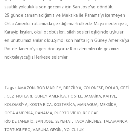
saatlik yolculukla son gecemiz için San Jose’ye döndük.
25 günde tamamladığımız ve Meksika ile Panama’yı içermeyen
Orta Amerika rotamızda gezdiğimiz 6 ülkede Maya medeniyeti,
Karayip kıyıları, okul otobüsleri, silah sesleri eşliğinde uykular
en unutulmaz anılar oldu.Şimdi son hafta için Güney Amerika’ya
Rio de Janerio’ya geri dönüyoruz.Rio izlenimleri ile gezimizi
noktalayacağız.Herkese selamlar.
Tags :
,
,
,
,
,
AMAZON
BOB MARLEY
BREZILYA
COLONESE
DOLAR
GEZI
,
,
,
,
,
,
GEZI NOTLARI
GÜNEY AMERICA
HOSTEL
JAMAIKA
KAHVE
,
,
,
,
,
KOLOMBIYA
KOSTA RICA
KOSTARIKA
MANAGUA
MEKSIKA
,
,
,
,
ORTA AMERIKA
PANAMA
PUERTO VIEJO
REGGAE
,
,
,
,
,
RIO DE JANERIO
SAN JOSE
SEYEHAT
TACA AIRLINES
TALAMANCA
,
,
TORTUGUERO
VARUNA GEGIN
YOLCULUK