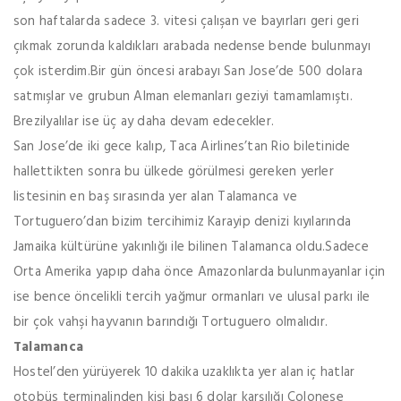
son haftalarda sadece 3. vitesi çalışan ve bayırları geri geri
çıkmak zorunda kaldıkları arabada nedense bende bulunmayı
çok isterdim.Bir gün öncesi arabayı San Jose’de 500 dolara
satmışlar ve grubun Alman elemanları geziyi tamamlamıştı.
Brezilyalılar ise üç ay daha devam edecekler.
San Jose’de iki gece kalıp, Taca Airlines’tan Rio biletinide
hallettikten sonra bu ülkede görülmesi gereken yerler
listesinin en baş sırasında yer alan Talamanca ve
Tortuguero’dan bizim tercihimiz Karayip denizi kıyılarında
Jamaika kültürüne yakınlığı ile bilinen Talamanca oldu.Sadece
Orta Amerika yapıp daha önce Amazonlarda bulunmayanlar için
ise bence öncelikli tercih yağmur ormanları ve ulusal parkı ile
bir çok vahşi hayvanın barındığı Tortuguero olmalıdır.
Talamanca
Hostel’den yürüyerek 10 dakika uzaklıkta yer alan iç hatlar
otobüs terminalinden kişi başı 6 dolar karşılığı Colonese