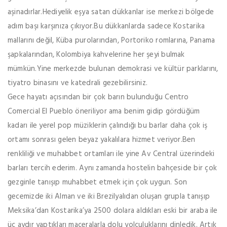
aşinadırlar.Hediyelik eşya satan dükkanlar ise merkezi bölgede
adım başı karşınıza çıkıyor.Bu dükkanlarda sadece Kostarika
mallarını değil, Küba purolarından, Portoriko romlarına, Panama
şapkalarından, Kolombiya kahvelerine her şeyi bulmak
mümkün.Yine merkezde bulunan demokrasi ve kültür parklarını,
tiyatro binasını ve katedrali gezebilirsiniz.
Gece hayatı açısından bir çok barın bulunduğu Centro
Comercial El Pueblo öneriliyor ama benim gidip gördüğüm
kadarı ile yerel pop müziklerin çalındığı bu barlar daha çok iş
ortamı sonrası gelen beyaz yakalılara hizmet veriyor.Ben
renkliliği ve muhabbet ortamları ile yine Av Central üzerindeki
barları tercih ederim. Aynı zamanda hostelin bahçeside bir çok
gezginle tanışıp muhabbet etmek için çok uygun. Son
gecemizde iki Alman ve iki Brezilyalıdan oluşan grupla tanışıp
Meksika’dan Kostarika’ya 2500 dolara aldıkları eski bir araba ile
üç aydır yaptıkları maceralarla dolu yolculuklarını dinledik. Artık