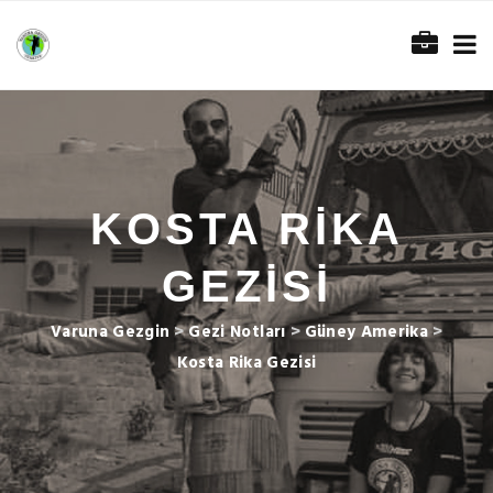
KOSTA RIKA
GEZISI
Varuna Gezgin
>
Gezi Notları
>
Güney Amerika
>
Kosta Rika Gezisi