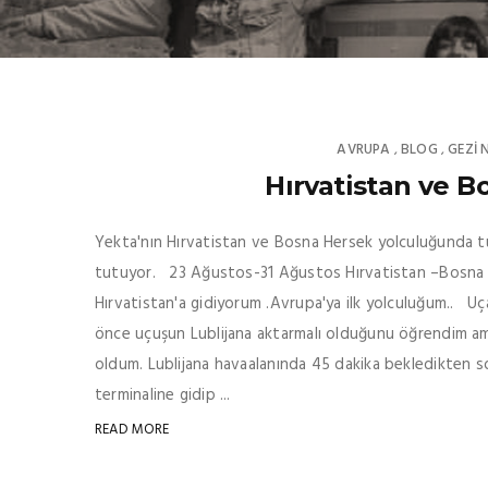
AVRUPA
BLOG
GEZI 
,
,
Hırvatistan ve B
Yekta'nın Hırvatistan ve Bosna Hersek yolculuğunda tu
tutuyor. 23 Ağustos-31 Ağustos Hırvatistan –Bosna
Hırvatistan'a gidiyorum .Avrupa'ya ilk yolculuğum.. U
önce uçuşun Lublijana aktarmalı olduğunu öğrendim am
oldum. Lublijana havaalanında 45 dakika bekledikten
terminaline gidip ...
READ MORE