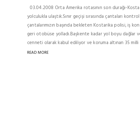
03.04.2008 Orta Amerika rotasının son durağı-Kosta R
yolculukla ulaştık.Sınır geçişi sırasında çantaları kontr
çantalarımızın başında bekleten Kostarika polisi, iş ko
geri otobüse yolladı.Başkente kadar yol boyu dağlar ve 
cenneti olarak kabul ediliyor ve koruma altınan 35 milli p
READ MORE