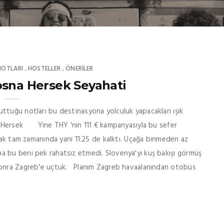
NOTLARI
HOSTELLER
ÖNERILER
,
,
osna Hersek Seyahati
ttuğu notları bu destinasyona yolculuk yapacakları ışık
 Hersek Yine THY 'nin 111 € kampanyasıyla bu sefer
çak tam zamanında yani 11:25 de kalktı. Uçağa binmeden az
a bu beni pek rahatsız etmedi. Slovenya'yı kuş bakışı görmüş
 sonra Zagreb'e uçtuk. Planım Zagreb havaalanından otobüs