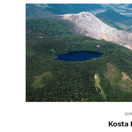
GÜN
Kosta 