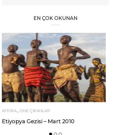
EN ÇOK OKUNAN
LAR
ÖNERILER
 – Mart 2010
Ucuza Gezmek İsteyenler