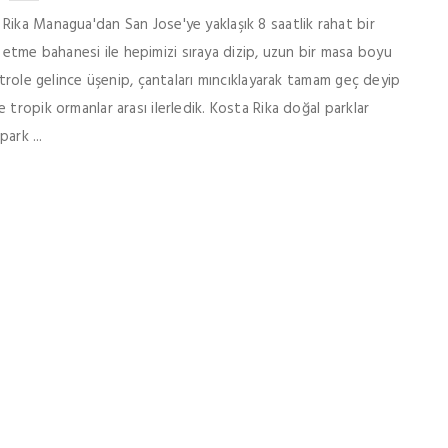
ika Managua'dan San Jose'ye yaklaşık 8 saatlik rahat bir
ol etme bahanesi ile hepimizi sıraya dizip, uzun bir masa boyu
ntrole gelince üşenip, çantaları mıncıklayarak tamam geç deyip
tropik ormanlar arası ilerledik. Kosta Rika doğal parklar
ark ...
AFRIKA
,
ÖNE ÇIKAN
Etiyopya Gezisi