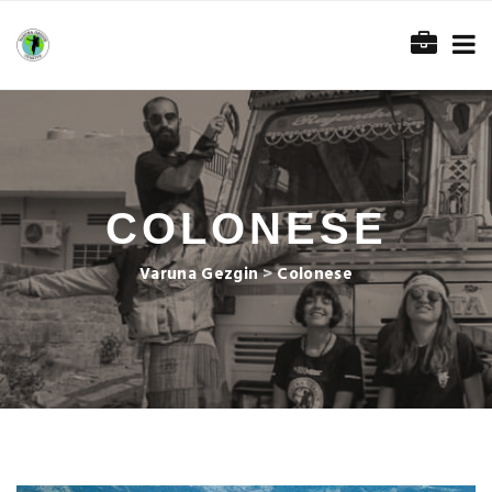
COLONESE
Varuna Gezgin
>
Colonese