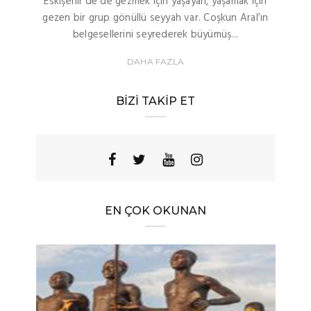
Eskişehir’de de gezmek için yaşayan, yaşamak için
gezen bir grup gönüllü seyyah var. Coşkun Aral’ın
belgesellerini seyrederek büyümüş...
DAHA FAZLA
BIZI TAKIP ET
EN ÇOK OKUNAN