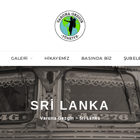
GALERI
HIKAYEMIZ
BASINDA BIZ
ŞUBEL
SRI LANKA
Varuna Gezgin
>
Sri Lanka