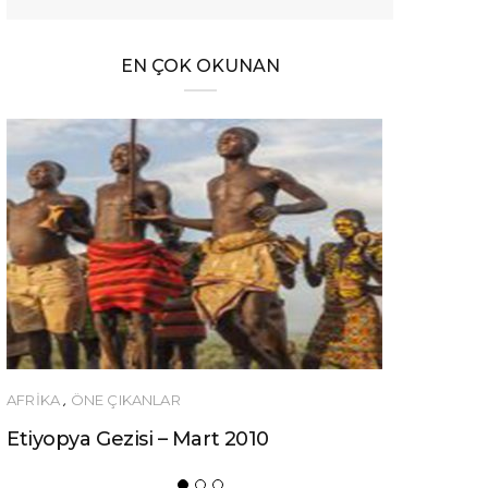
EN ÇOK OKUNAN
,
ÖNE ÇIKANLAR
ÖNERILER
pya Gezisi – Mart 2010
Ucuza Gezmek İ