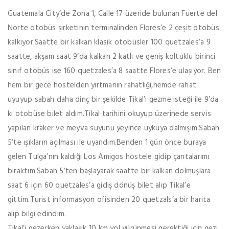
Guatemala City’de Zona 1, Calle 17 üzeride bulunan Fuerte del
Norte otobüs şirketinin terminalinden Flores’e 2 çeşit otobüs
kalkıyor.Saatte bir kalkan klasik otobüsler 100 quetzales’a 9
saatte, akşam saat 9’da kalkan 2 katlı ve geniş koltuklu birinci
sınıf otobüs ise 160 quetzales’a 8 saatte Flores’e ulaşıyor. Ben
hem bir gece hostelden yırtmanın rahatlığı,hemde rahat
uyuyup sabah daha dinç bir şekilde Tikal’i gezme isteği ile 9’da
ki otobüse bilet aldım.Tikal tarihini okuyup üzerinede servis
yapılan kraker ve meyva suyunu yeyince uykuya dalmışım.Sabah
5’te ışıkların açılması ile uyandım.Benden 1 gün önce buraya
gelen Tulga’nın kaldığı Los Amigos hostele gidip çantalarımı
bıraktım.Sabah 5’ten başlayarak saatte bir kalkan dolmuşlara
saat 6 için 60 quetzales’a gidiş dönüş bilet alıp Tikal’e
gittim.Turist informasyon ofisinden 20 quetzals’a bir harita
alıp bilgi edindim.
Tikal’i gezerken yaklaşık 10 km yol yürünmesi gerektiği için gezi