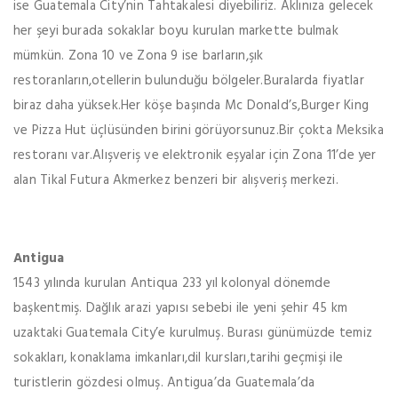
ise Guatemala City’nin Tahtakalesi diyebiliriz. Aklınıza gelecek
her şeyi burada sokaklar boyu kurulan markette bulmak
mümkün. Zona 10 ve Zona 9 ise barların,şık
restoranların,otellerin bulunduğu bölgeler.Buralarda fiyatlar
biraz daha yüksek.Her köşe başında Mc Donald’s,Burger King
ve Pizza Hut üçlüsünden birini görüyorsunuz.Bir çokta Meksika
restoranı var.Alışveriş ve elektronik eşyalar için Zona 11’de yer
alan Tikal Futura Akmerkez benzeri bir alışveriş merkezi.
Antigua
1543 yılında kurulan Antiqua 233 yıl kolonyal dönemde
başkentmiş. Dağlık arazi yapısı sebebi ile yeni şehir 45 km
uzaktaki Guatemala City’e kurulmuş. Burası günümüzde temiz
sokakları, konaklama imkanları,dil kursları,tarihi geçmişi ile
turistlerin gözdesi olmuş. Antigua’da Guatemala’da