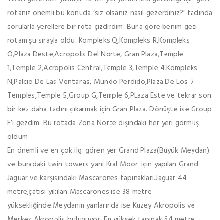
rotanız önemli bu konuda ‘siz olsanız nasıl gezerdiniz?’ tadında
sorularla yerellere bir rota çizdirdim. Buna göre benim gezi
rotam şu sırayla oldu. Kompleks Q,Kompleks R,Kompleks
O,Plaza Deste,Acropolis Del Norte, Gran Plaza,Temple
1,Temple 2,Acropolis Central,Temple 3,Temple 4,Kompleks
N,Palcio De Las Ventanas, Mundo Perdido,Plaza De Los 7
Temples,Temple 5,Group G,Temple 6,PLaza Este ve tekrar son
bir kez daha tadını çıkarmak için Gran Plaza. Dönüşte ise Group
F’i gezdim. Bu rotada Zona Norte dışındaki her yeri görmüş
oldum.
En önemli ve en çok ilgi gören yer Grand Plaza(Büyük Meydan)
ve buradaki twin towers yani Kral Moon için yapılan Grand
Jaguar ve karşısındaki Mascarones tapınakları.Jaguar 44
metre,çatısı yıkılan Mascarones ise 38 metre
yüksekliğinde.Meydanın yanlarında ise Kuzey Akropolis ve
Merkez Akropolis bulunuyor. En yüksek tapınak 64 metre