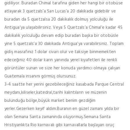
gidiliyor. Buradan Chimal tarafına giden her hangi bir otobüse
atlayarak 3 quetzals’a San Lucas’a 20 dakikada gidebilir ve
buradan da 5 quetzalsa 20 dakikalık dolmuş yolculuğu ile
Antigua’ya ulaşabilirsiniz. Veya 5 Quetzals’a Chimal’e kadar 45
dakikalık yolculuğu devam edip buradan başka bir otobüsle
yine 5 quetzals’a 30 dakikada Antigua’ya varabilirsiniz. Toplam
gidiş masrafınız 1 dolar civarı olur ve taksiye binmemekten
edeceğiniz 40 dolar karın yanında yerel kıyafetleri ile renkli
görüntüler sunan ve size her konuda yardımcı olmaya çalışan
Guatemala insanını görmüş olursunuz.
3-4 saatte her yerini gezebileceğiniz kasabada Parque Central
meydanı,kiliseler,katedral,tarihi kalıntıların ve müzenin
bulunduğu bölge,büyük market benim gezdiğim
yerler.Gezerken keyif aldım.Buranın en güzel zamanı yılda bir
olan Semana Santa zamanında oluyormuş.Semana Santa
Hristiyanlıkta Rio karnavalı gibi karnavallarla başlayan oruç