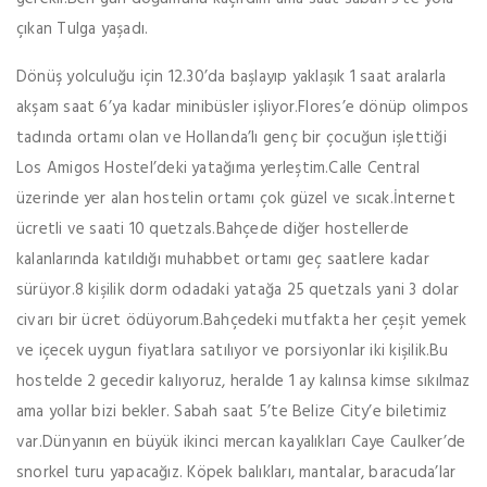
çıkan Tulga yaşadı.
Dönüş yolculuğu için 12.30’da başlayıp yaklaşık 1 saat aralarla
akşam saat 6’ya kadar minibüsler işliyor.Flores’e dönüp olimpos
tadında ortamı olan ve Hollanda’lı genç bir çocuğun işlettiği
Los Amigos Hostel’deki yatağıma yerleştim.Calle Central
üzerinde yer alan hostelin ortamı çok güzel ve sıcak.İnternet
ücretli ve saati 10 quetzals.Bahçede diğer hostellerde
kalanlarında katıldığı muhabbet ortamı geç saatlere kadar
sürüyor.8 kişilik dorm odadaki yatağa 25 quetzals yani 3 dolar
civarı bir ücret ödüyorum.Bahçedeki mutfakta her çeşit yemek
ve içecek uygun fiyatlara satılıyor ve porsiyonlar iki kişilik.Bu
hostelde 2 gecedir kalıyoruz, heralde 1 ay kalınsa kimse sıkılmaz
ama yollar bizi bekler. Sabah saat 5’te Belize City’e biletimiz
var.Dünyanın en büyük ikinci mercan kayalıkları Caye Caulker’de
snorkel turu yapacağız. Köpek balıkları, mantalar, baracuda’lar