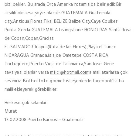
bizi bekler. Bu arada Orta Amerika rotamızıda belirledik.Bir
aksilik olmazsa şöyle olacak: GUATEMALA Guatemala
city,Antiqua,Flores,Tikal BELİZE Belize City,Caye Coulker
Punta Gorda GUATEMALA Livingstone HONDURAS Santa Rosa
de Copan,Copan,Gracias
EL SALVADOR Juayua(Ruta de las Flores),Playa el Tunco
NICARAGUA Granada,İsla de Ometepe COSTA RICA
Tortuquero,Puerto Vieja de Talamanca,San Jose..Gene
tavsiyesi olanlar varsa
mfici@hotmail.com
‘a mail atarlarsa çok
seviniriz. Bol bol foto görmek isteyenlerde facebook’ta bu
maili ekleyerek görebilirler.
Herkese çok selamlar.
Murat
17.02.2008 Puerto Barrios – Guatemala