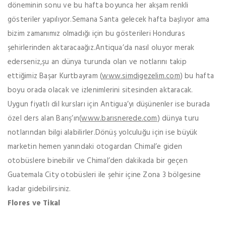
döneminin sonu ve bu hafta boyunca her akşam renkli
gösteriler yapılıyor.Semana Santa gelecek hafta başlıyor ama
bizim zamanımız olmadığı için bu gösterileri Honduras
şehirlerinden aktaracaağız.Antiqua’da nasıl oluyor merak
ederseniz,şu an dünya turunda olan ve notlarını takip
ettiğimiz Başar Kurtbayram (
www.simdigezelim.com
) bu hafta
boyu orada olacak ve izlenimlerini sitesinden aktaracak.
Uygun fiyatlı dil kursları için Antigua’yı düşünenler ise burada
özel ders alan Barış’ın(
www.barısnerede.com
) dünya turu
notlarından bilgi alabilirler.Dönüş yolculuğu için ise büyük
marketin hemen yanındaki otogardan Chimal’e giden
otobüslere binebilir ve Chimal’den dakikada bir geçen
Guatemala City otobüsleri ile şehir içine Zona 3 bölgesine
kadar gidebilirsiniz.
Flores ve Tikal