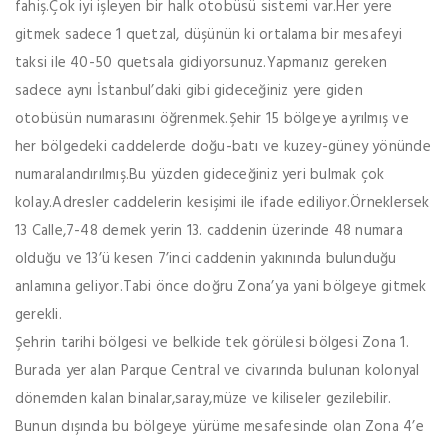
fahiş.Çok iyi işleyen bir halk otobüsü sistemi var.Her yere
gitmek sadece 1 quetzal, düşünün ki ortalama bir mesafeyi
taksi ile 40-50 quetsala gidiyorsunuz.Yapmanız gereken
sadece aynı İstanbul’daki gibi gideceğiniz yere giden
otobüsün numarasını öğrenmek.Şehir 15 bölgeye ayrılmış ve
her bölgedeki caddelerde doğu-batı ve kuzey-güney yönünde
numaralandırılmış.Bu yüzden gideceğiniz yeri bulmak çok
kolay.Adresler caddelerin kesişimi ile ifade ediliyor.Örneklersek
13 Calle,7-48 demek yerin 13. caddenin üzerinde 48 numara
olduğu ve 13’ü kesen 7’inci caddenin yakınında bulunduğu
anlamına geliyor.Tabi önce doğru Zona’ya yani bölgeye gitmek
gerekli.
Şehrin tarihi bölgesi ve belkide tek görülesi bölgesi Zona 1.
Burada yer alan Parque Central ve civarında bulunan kolonyal
dönemden kalan binalar,saray,müze ve kiliseler gezilebilir.
Bunun dışında bu bölgeye yürüme mesafesinde olan Zona 4’e