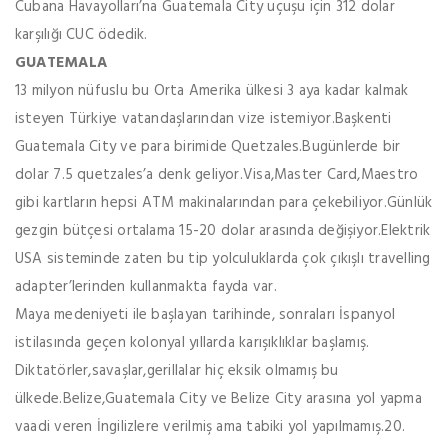
Cubana Havayolları’na Guatemala City uçuşu için 312 dolar
karşılığı CUC ödedik.
GUATEMALA
13 milyon nüfuslu bu Orta Amerika ülkesi 3 aya kadar kalmak
isteyen Türkiye vatandaşlarından vize istemiyor.Başkenti
Guatemala City ve para birimide Quetzales.Bugünlerde bir
dolar 7.5 quetzales’a denk geliyor.Visa,Master Card,Maestro
gibi kartların hepsi ATM makinalarından para çekebiliyor.Günlük
gezgin bütçesi ortalama 15-20 dolar arasında değişiyor.Elektrik
USA sisteminde zaten bu tip yolculuklarda çok çıkışlı travelling
adapter’lerinden kullanmakta fayda var.
Maya medeniyeti ile başlayan tarihinde, sonraları İspanyol
istilasında geçen kolonyal yıllarda karışıklıklar başlamış.
Diktatörler,savaşlar,gerillalar hiç eksik olmamış bu
ülkede.Belize,Guatemala City ve Belize City arasına yol yapma
vaadi veren İngilizlere verilmiş ama tabiki yol yapılmamış.20.