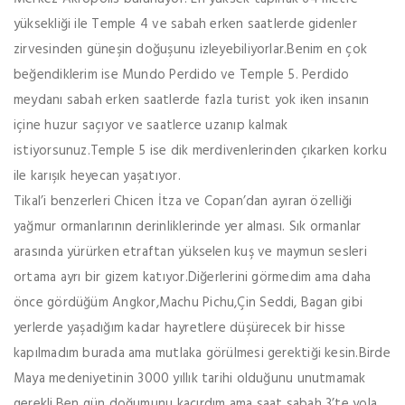
yüksekliği ile Temple 4 ve sabah erken saatlerde gidenler
zirvesinden güneşin doğuşunu izleyebiliyorlar.Benim en çok
beğendiklerim ise Mundo Perdido ve Temple 5. Perdido
meydanı sabah erken saatlerde fazla turist yok iken insanın
içine huzur saçıyor ve saatlerce uzanıp kalmak
istiyorsunuz.Temple 5 ise dik merdivenlerinden çıkarken korku
ile karışık heyecan yaşatıyor.
Tikal’i benzerleri Chicen İtza ve Copan’dan ayıran özelliği
yağmur ormanlarının derinliklerinde yer alması. Sık ormanlar
arasında yürürken etraftan yükselen kuş ve maymun sesleri
ortama ayrı bir gizem katıyor.Diğerlerini görmedim ama daha
önce gördüğüm Angkor,Machu Pichu,Çin Seddi, Bagan gibi
yerlerde yaşadığım kadar hayretlere düşürecek bir hisse
kapılmadım burada ama mutlaka görülmesi gerektiği kesin.Birde
Maya medeniyetinin 3000 yıllık tarihi olduğunu unutmamak
gerekli.Ben gün doğumunu kaçırdım ama saat sabah 3’te yola