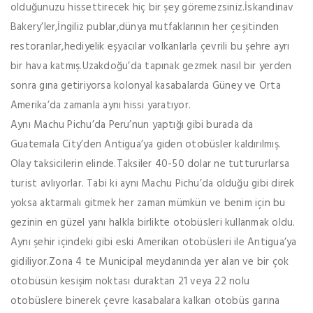
olduğunuzu hissettirecek hiç bir şey göremezsiniz.İskandinav
Bakery’ler,İngiliz publar,dünya mutfaklarının her çeşitinden
restoranlar,hediyelik eşyacılar volkanlarla çevrili bu şehre ayrı
bir hava katmış.Uzakdoğu’da tapınak gezmek nasıl bir yerden
sonra gına getiriyorsa kolonyal kasabalarda Güney ve Orta
Amerika’da zamanla aynı hissi yaratıyor.
Aynı Machu Pichu’da Peru’nun yaptığı gibi burada da
Guatemala City’den Antigua’ya giden otobüsler kaldırılmış.
Olay taksicilerin elinde.Taksiler 40-50 dolar ne tuttururlarsa
turist avlıyorlar. Tabi ki aynı Machu Pichu’da olduğu gibi direk
yoksa aktarmalı gitmek her zaman mümkün ve benim için bu
gezinin en güzel yanı halkla birlikte otobüsleri kullanmak oldu.
Aynı şehir içindeki gibi eski Amerikan otobüsleri ile Antigua’ya
gidiliyor.Zona 4 te Municipal meydanında yer alan ve bir çok
otobüsün kesişim noktası duraktan 21 veya 22 nolu
otobüslere binerek çevre kasabalara kalkan otobüs garına