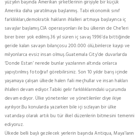
yüzyılın başında Amerikan şirketlerinin girişiyle bir küçük
Amerika daha yaratılmaya başlanmış. Tabi ekonomik sınıf
farklılıkları,demokratik hakların ihlalleri artmaya başlayınca iç
savaşlar başlamış.CIA operasyonları ile bu ülkenin de Che’leri
birer birer yok edilmiş.36 yıl süren iç savaş 1996’da bittiğinde
geride kalan savaşın bilançosu 200.000 ölü,binlerce kayıp ve
milyonlarca evsiz insan olmuş.Guatemala City’de duvarlarda
‘Donde Estan’ nerede bunlar yazılarının altında onlarca
yapıştırılmış fotoğraf görebilirsiniz. Son 10 yıldır barış içinde
yaşamaya çalışan ülkede halen faili meçhullar ve insan hakları
ihlalleri devam ediyor.Tabiki gelir farklılıklarındaki uçurumda
devam ediyor. Ülke yönetenler ve yönetilenler diye ikiye
ayrılıyor.Bu konularda yazarken bile içi sızlayan bir ülke
vatandaşı olarak artık bu tür ilkel düzenlerin bitmesini temenni
ediyoruz.
Ülkede belli başlı gezilecek yerlerin başında Antiqua, Maya’ların