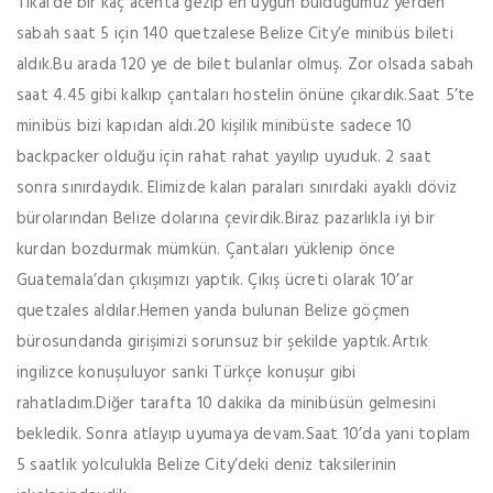
Tikal’de bir kaç acenta gezip en uygun bulduğumuz yerden
sabah saat 5 için 140 quetzalese Belize City’e minibüs bileti
aldık.Bu arada 120 ye de bilet bulanlar olmuş. Zor olsada sabah
saat 4.45 gibi kalkıp çantaları hostelin önüne çıkardık.Saat 5’te
minibüs bizi kapıdan aldı.20 kişilik minibüste sadece 10
backpacker olduğu için rahat rahat yayılıp uyuduk. 2 saat
sonra sınırdaydık. Elimizde kalan paraları sınırdaki ayaklı döviz
bürolarından Belize dolarına çevirdik.Biraz pazarlıkla iyi bir
kurdan bozdurmak mümkün. Çantaları yüklenip önce
Guatemala’dan çıkışımızı yaptık. Çıkış ücreti olarak 10’ar
quetzales aldılar.Hemen yanda bulunan Belize göçmen
bürosundanda girişimizi sorunsuz bir şekilde yaptık.Artık
ingilizce konuşuluyor sanki Türkçe konuşur gibi
rahatladım.Diğer tarafta 10 dakika da minibüsün gelmesini
bekledik. Sonra atlayıp uyumaya devam.Saat 10’da yani toplam
5 saatlik yolculukla Belize City’deki deniz taksilerinin