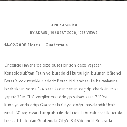
GÜNEY AMERIKA
BY
ADMIN
14 ŞUBAT 2008
1036 VIEWS
14.02.2008 Flores – Guatemala
Öncelikle Havana’da bize güzel bir son gece yaşatan
Konsolosluk’tan Fatih ve burada dil kursu için bulunan öğrenci
Berat’a çok teşekkür ederiz.Berat bizi arabası ile havaalanına
bıraktıktan sonra 3-4 saat kadar zaman geçirip check-in’imizi
yaptık.25er CUC vergilerimizi ödeyip sabah saat 7.15’de
Küba’ya veda edip Guatemala City’e doğru havalandık.Uçak
israilli 50 yaş civarı tur grubu ile dolu idi.İki buçuk saatlik uçuşla
bir saat fark olan Guatemala City’e 8.45’de indik.Bu arada