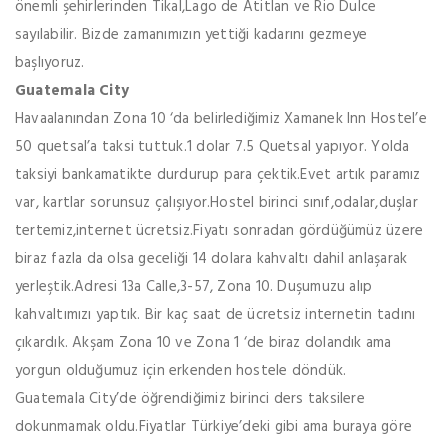
önemli şehirlerinden Tikal,Lago de Atitlan ve Rio Dulce
sayılabilir. Bizde zamanımızın yettiği kadarını gezmeye
başlıyoruz.
Guatemala City
Havaalanından Zona 10 ‘da belirlediğimiz Xamanek Inn Hostel’e
50 quetsal’a taksi tuttuk.1 dolar 7.5 Quetsal yapıyor. Yolda
taksiyi bankamatikte durdurup para çektik.Evet artık paramız
var, kartlar sorunsuz çalışıyor.Hostel birinci sınıf,odalar,duşlar
tertemiz,internet ücretsiz.Fiyatı sonradan gördüğümüz üzere
biraz fazla da olsa geceliği 14 dolara kahvaltı dahil anlaşarak
yerleştik.Adresi 13a Calle,3-57, Zona 10. Duşumuzu alıp
kahvaltımızı yaptık. Bir kaç saat de ücretsiz internetin tadını
çıkardık. Akşam Zona 10 ve Zona 1 ‘de biraz dolandık ama
yorgun olduğumuz için erkenden hostele döndük.
Guatemala City’de öğrendiğimiz birinci ders taksilere
dokunmamak oldu.Fiyatlar Türkiye’deki gibi ama buraya göre