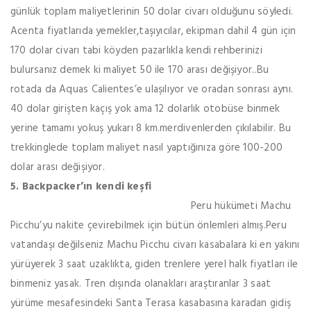
günlük toplam maliyetlerinin 50 dolar civarı olduğunu söyledi.
Acenta fiyatlarıda yemekler,taşıyıcılar, ekipman dahil 4 gün için
170 dolar civarı tabi köyden pazarlıkla kendi rehberinizi
bulursanız demek ki maliyet 50 ile 170 arası değişiyor..Bu
rotada da Aquas Calientes’e ulaşılıyor ve oradan sonrası aynı.
40 dolar girişten kaçış yok ama 12 dolarlık otobüse binmek
yerine tamamı yokuş yukarı 8 km.merdivenlerden çıkılabilir. Bu
trekkinglede toplam maliyet nasıl yaptığınıza göre 100-200
dolar arası değişiyor.
5. Backpacker’ın kendi keşfi
Peru hükümeti Machu
Picchu’yu nakite çevirebilmek için bütün önlemleri almış.Peru
vatandaşı değilseniz Machu Picchu civarı kasabalara ki en yakını
yürüyerek 3 saat uzaklıkta, giden trenlere yerel halk fiyatları ile
binmeniz yasak. Tren dışında olanakları araştıranlar 3 saat
yürüme mesafesindeki Santa Terasa kasabasına karadan gidiş