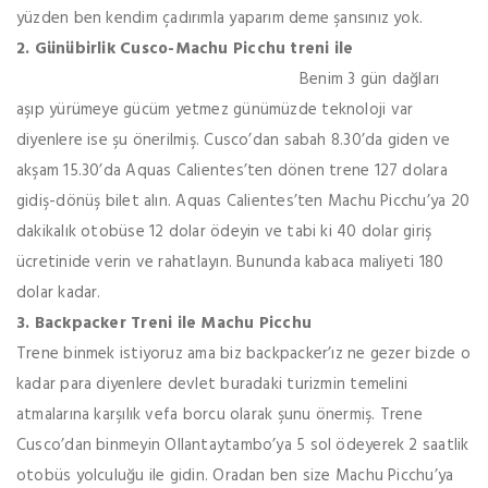
yüzden ben kendim çadırımla yaparım deme şansınız yok.
2. Günübirlik Cusco-Machu Picchu treni ile
Benim 3 gün dağları
aşıp yürümeye gücüm yetmez günümüzde teknoloji var
diyenlere ise şu önerilmiş. Cusco’dan sabah 8.30’da giden ve
akşam 15.30’da Aquas Calientes’ten dönen trene 127 dolara
gidiş-dönüş bilet alın. Aquas Calientes’ten Machu Picchu’ya 20
dakikalık otobüse 12 dolar ödeyin ve tabi ki 40 dolar giriş
ücretinide verin ve rahatlayın. Bununda kabaca maliyeti 180
dolar kadar.
3. Backpacker Treni ile Machu Picchu
Trene binmek istiyoruz ama biz backpacker’ız ne gezer bizde o
kadar para diyenlere devlet buradaki turizmin temelini
atmalarına karşılık vefa borcu olarak şunu önermiş. Trene
Cusco’dan binmeyin Ollantaytambo’ya 5 sol ödeyerek 2 saatlik
otobüs yolculuğu ile gidin. Oradan ben size Machu Picchu’ya