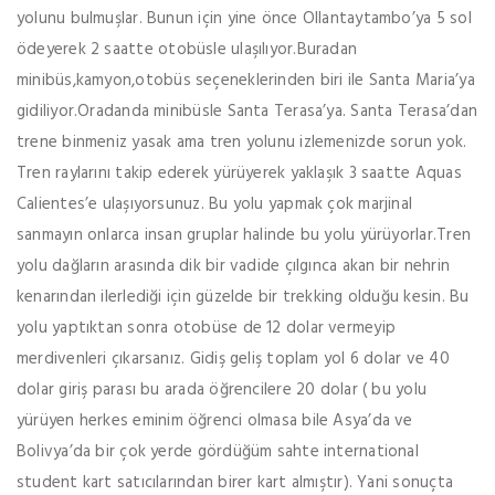
yolunu bulmuşlar. Bunun için yine önce Ollantaytambo’ya 5 sol
ödeyerek 2 saatte otobüsle ulaşılıyor.Buradan
minibüs,kamyon,otobüs seçeneklerinden biri ile Santa Maria’ya
gidiliyor.Oradanda minibüsle Santa Terasa’ya. Santa Terasa’dan
trene binmeniz yasak ama tren yolunu izlemenizde sorun yok.
Tren raylarını takip ederek yürüyerek yaklaşık 3 saatte Aquas
Calientes’e ulaşıyorsunuz. Bu yolu yapmak çok marjinal
sanmayın onlarca insan gruplar halinde bu yolu yürüyorlar.Tren
yolu dağların arasında dik bir vadide çılgınca akan bir nehrin
kenarından ilerlediği için güzelde bir trekking olduğu kesin. Bu
yolu yaptıktan sonra otobüse de 12 dolar vermeyip
merdivenleri çıkarsanız. Gidiş geliş toplam yol 6 dolar ve 40
dolar giriş parası bu arada öğrencilere 20 dolar ( bu yolu
yürüyen herkes eminim öğrenci olmasa bile Asya’da ve
Bolivya’da bir çok yerde gördüğüm sahte international
student kart satıcılarından birer kart almıştır). Yani sonuçta