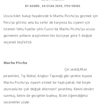
BY
ADMIN
04 OCAK 2009
1750 VIEWS
Ucuza bilet bulup hayalinizde ki Machu Picchu’yu gezmek için
Peru’ya gittiniz ama bu sefer de karşınıza bu ziyaret için
istenen fahiş fiyatlar çıktı.Cuzco’da Machu Picchu’yu ucuza
gezmenin yollarını araştırırken her bütçeye göre 5 değişik
seçenek keşfettik.
Machu Picchu
Çin seddi,Mısır
piramitleri, Taj Mahal, Angkor Tapınağı gibi yerlere kıyasla
Machu Picchu’yu ziyaret etmek bir hayli pahalı. Hal böyle
oluncada bir çok değişik alternatif yaratılmış. Kimini devlet
sunmuş, kimini de gezginler bulmuş. Bizim öğrendiğimiz
seçenekler şöyle: