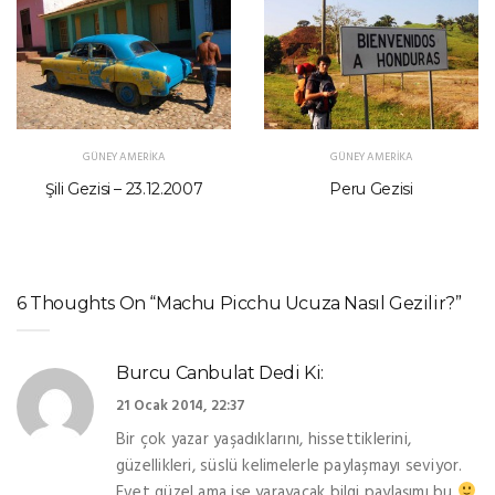
GÜNEY AMERIKA
GÜNEY AMERIKA
Şili Gezisi – 23.12.2007
Peru Gezisi
6 Thoughts On “Machu Picchu Ucuza Nasıl Gezilir?”
Burcu Canbulat
Dedi Ki:
21 Ocak 2014, 22:37
Bir çok yazar yaşadıklarını, hissettiklerini,
güzellikleri, süslü kelimelerle paylaşmayı seviyor.
Evet güzel ama işe yarayacak bilgi paylaşımı bu