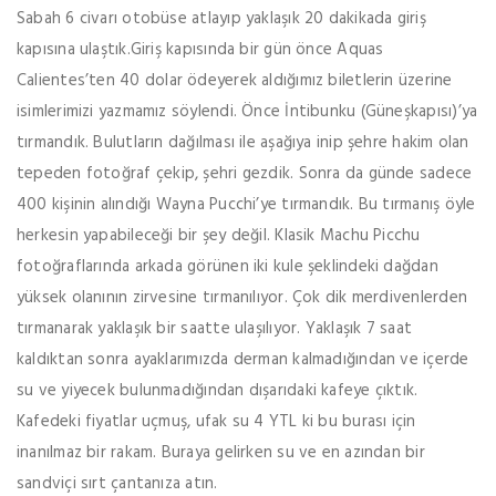
Sabah 6 civarı otobüse atlayıp yaklaşık 20 dakikada giriş
kapısına ulaştık.Giriş kapısında bir gün önce Aquas
Calientes’ten 40 dolar ödeyerek aldığımız biletlerin üzerine
isimlerimizi yazmamız söylendi. Önce İntibunku (Güneşkapısı)’ya
tırmandık. Bulutların dağılması ile aşağıya inip şehre hakim olan
tepeden fotoğraf çekip, şehri gezdik. Sonra da günde sadece
400 kişinin alındığı Wayna Pucchi’ye tırmandık. Bu tırmanış öyle
herkesin yapabileceği bir şey değil. Klasik Machu Picchu
fotoğraflarında arkada görünen iki kule şeklindeki dağdan
yüksek olanının zirvesine tırmanılıyor. Çok dik merdivenlerden
tırmanarak yaklaşık bir saatte ulaşılıyor. Yaklaşık 7 saat
kaldıktan sonra ayaklarımızda derman kalmadığından ve içerde
su ve yiyecek bulunmadığından dışarıdaki kafeye çıktık.
Kafedeki fiyatlar uçmuş, ufak su 4 YTL ki bu burası için
inanılmaz bir rakam. Buraya gelirken su ve en azından bir
sandviçi sırt çantanıza atın.