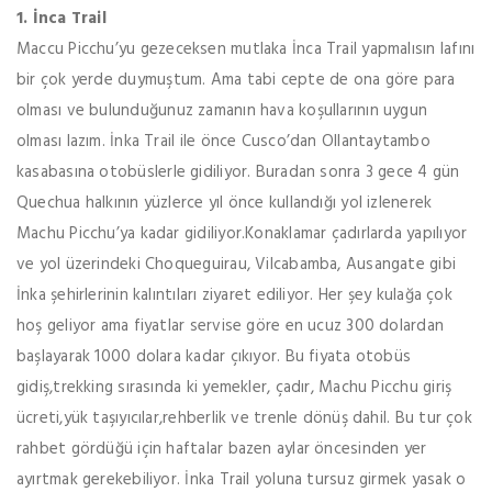
1. İnca Trail
Maccu Picchu’yu gezeceksen mutlaka İnca Trail yapmalısın lafını
bir çok yerde duymuştum. Ama tabi cepte de ona göre para
olması ve bulunduğunuz zamanın hava koşullarının uygun
olması lazım. İnka Trail ile önce Cusco’dan Ollantaytambo
kasabasına otobüslerle gidiliyor. Buradan sonra 3 gece 4 gün
Quechua halkının yüzlerce yıl önce kullandığı yol izlenerek
Machu Picchu’ya kadar gidiliyor.Konaklamar çadırlarda yapılıyor
ve yol üzerindeki Choqueguirau, Vilcabamba, Ausangate gibi
İnka şehirlerinin kalıntıları ziyaret ediliyor. Her şey kulağa çok
hoş geliyor ama fiyatlar servise göre en ucuz 300 dolardan
başlayarak 1000 dolara kadar çıkıyor. Bu fiyata otobüs
gidiş,trekking sırasında ki yemekler, çadır, Machu Picchu giriş
ücreti,yük taşıyıcılar,rehberlik ve trenle dönüş dahil. Bu tur çok
rahbet gördüğü için haftalar bazen aylar öncesinden yer
ayırtmak gerekebiliyor. İnka Trail yoluna tursuz girmek yasak o