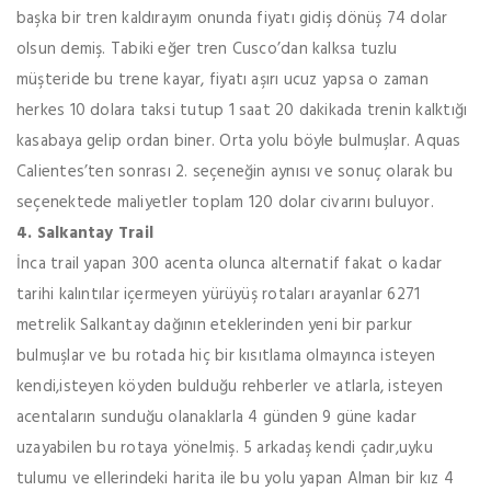
başka bir tren kaldırayım onunda fiyatı gidiş dönüş 74 dolar
olsun demiş. Tabiki eğer tren Cusco’dan kalksa tuzlu
müşteride bu trene kayar, fiyatı aşırı ucuz yapsa o zaman
herkes 10 dolara taksi tutup 1 saat 20 dakikada trenin kalktığı
kasabaya gelip ordan biner. Orta yolu böyle bulmuşlar. Aquas
Calientes’ten sonrası 2. seçeneğin aynısı ve sonuç olarak bu
seçenektede maliyetler toplam 120 dolar civarını buluyor.
4. Salkantay Trail
İnca trail yapan 300 acenta olunca alternatif fakat o kadar
tarihi kalıntılar içermeyen yürüyüş rotaları arayanlar 6271
metrelik Salkantay dağının eteklerinden yeni bir parkur
bulmuşlar ve bu rotada hiç bir kısıtlama olmayınca isteyen
kendi,isteyen köyden bulduğu rehberler ve atlarla, isteyen
acentaların sunduğu olanaklarla 4 günden 9 güne kadar
uzayabilen bu rotaya yönelmiş. 5 arkadaş kendi çadır,uyku
tulumu ve ellerindeki harita ile bu yolu yapan Alman bir kız 4