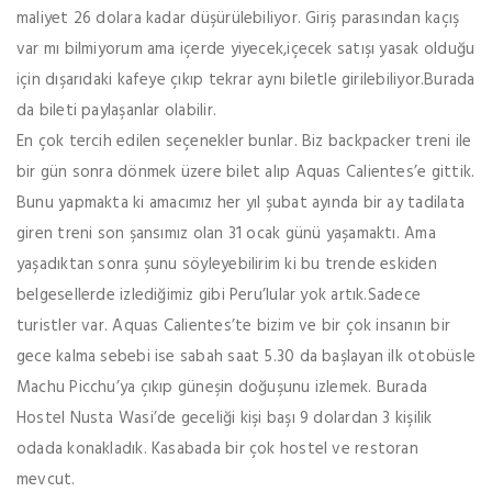
maliyet 26 dolara kadar düşürülebiliyor. Giriş parasından kaçış
var mı bilmiyorum ama içerde yiyecek,içecek satışı yasak olduğu
için dışarıdaki kafeye çıkıp tekrar aynı biletle girilebiliyor.Burada
da bileti paylaşanlar olabilir.
En çok tercih edilen seçenekler bunlar. Biz backpacker treni ile
bir gün sonra dönmek üzere bilet alıp Aquas Calientes’e gittik.
Bunu yapmakta ki amacımız her yıl şubat ayında bir ay tadilata
giren treni son şansımız olan 31 ocak günü yaşamaktı. Ama
yaşadıktan sonra şunu söyleyebilirim ki bu trende eskiden
belgesellerde izlediğimiz gibi Peru’lular yok artık.Sadece
turistler var. Aquas Calientes’te bizim ve bir çok insanın bir
gece kalma sebebi ise sabah saat 5.30 da başlayan ilk otobüsle
Machu Picchu’ya çıkıp güneşin doğuşunu izlemek. Burada
Hostel Nusta Wasi’de geceliği kişi başı 9 dolardan 3 kişilik
odada konakladık. Kasabada bir çok hostel ve restoran
mevcut.