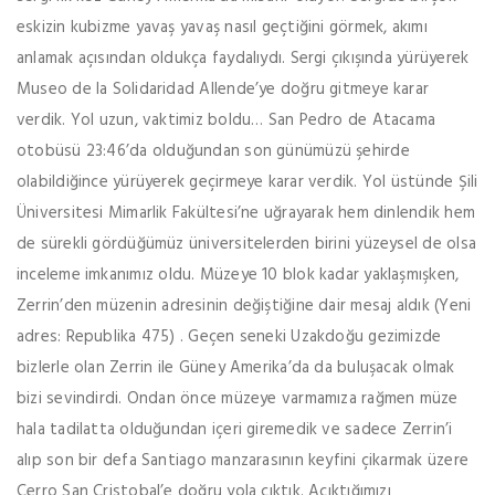
eskizin kubizme yavaş yavaş nasıl geçtiğini görmek, akımı
anlamak açısından oldukça faydalıydı. Sergi çıkışında yürüyerek
Museo de la Solidaridad Allende’ye doğru gitmeye karar
verdik. Yol uzun, vaktimiz boldu… San Pedro de Atacama
otobüsü 23:46’da olduğundan son günümüzü şehirde
olabildiğince yürüyerek geçirmeye karar verdik. Yol üstünde Şili
Üniversitesi Mimarlik Fakültesi’ne uğrayarak hem dinlendik hem
de sürekli gördüğümüz üniversitelerden birini yüzeysel de olsa
inceleme imkanımız oldu. Müzeye 10 blok kadar yaklaşmışken,
Zerrin’den müzenin adresinin değiştiğine dair mesaj aldık (Yeni
adres: Republika 475) . Geçen seneki Uzakdoğu gezimizde
bizlerle olan Zerrin ile Güney Amerika’da da buluşacak olmak
bizi sevindirdi. Ondan önce müzeye varmamıza rağmen müze
hala tadilatta olduğundan içeri giremedik ve sadece Zerrin’i
alıp son bir defa Santiago manzarasının keyfini çikarmak üzere
Cerro San Cristobal’e doğru yola çıktık. Acıktığımızı