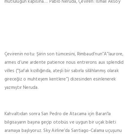
mutluluğun kapısına…. Pablo Neruda, Çeviren: İsmail Aksoy
Çevirenin notu: Şiirin son tümcesini, Rimbaud’nun”A”laurore,
armes d’une ardente patience nous entrerons aux splendid
villes (“Şafak kızıllığında, ateşli bir sabırla silâhlanmış olarak
gireceğiz o muhteşem kentlere”) dizesinden esinlenerek
yazmıştır Neruda.
Kahvaltıdan sonra San Pedro de Atacama için Baran’la
bilgisayarın başına geçip otobüs ve uygun bir uçak bileti
aramaya başlıyoruz. Sky Airline’da Santiago-Calama uçuşunu