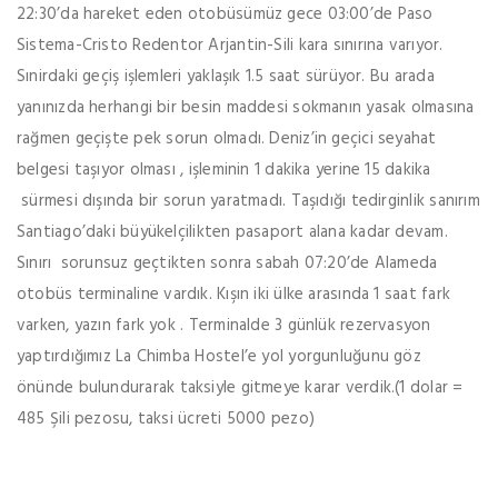
22:30’da hareket eden otobüsümüz gece 03:00’de Paso
Sistema-Cristo Redentor Arjantin-Sili kara sınırına varıyor.
Sınirdaki geçiş işlemleri yaklaşık 1.5 saat sürüyor. Bu arada
yanınızda herhangi bir besin maddesi sokmanın yasak olmasına
rağmen geçişte pek sorun olmadı. Deniz’in geçici seyahat
belgesi taşıyor olması , işleminin 1 dakika yerine 15 dakika
sürmesi dışında bir sorun yaratmadı. Taşıdığı tedirginlik sanırım
Santiago’daki büyükelçilikten pasaport alana kadar devam.
Sınırı sorunsuz geçtikten sonra sabah 07:20’de Alameda
otobüs terminaline vardık. Kışın iki ülke arasında 1 saat fark
varken, yazın fark yok . Terminalde 3 günlük rezervasyon
yaptırdığımız La Chimba Hostel’e yol yorgunluğunu göz
önünde bulundurarak taksiyle gitmeye karar verdik.(1 dolar =
485 Şili pezosu, taksi ücreti 5000 pezo)