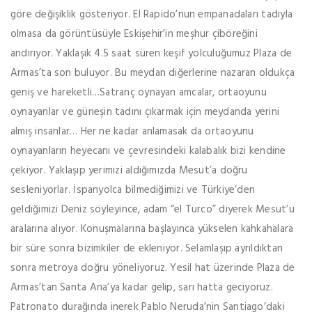
göre değişiklik gösteriyor. El Rapido’nun empanadaları tadıyla
olmasa da görüntüsüyle Eskişehir’in meşhur çiböreğini
andırıyor. Yaklaşık 4.5 saat süren keşif yolculuğumuz Plaza de
Armas’ta son buluyor. Bu meydan diğerlerine nazaran oldukça
geniş ve hareketli…Satranç oynayan amcalar, ortaoyunu
oynayanlar ve güneşin tadını çıkarmak için meydanda yerini
almış insanlar… Her ne kadar anlamasak da ortaoyunu
oynayanların heyecanı ve çevresindeki kalabalık bizi kendine
çekiyor. Yaklaşıp yerimizi aldığımızda Mesut’a doğru
sesleniyorlar. İspanyolca bilmediğimizi ve Türkiye’den
geldiğimizi Deniz söyleyince, adam “el Turco” diyerek Mesut’u
aralarına alıyor. Konuşmalarına başlayınca yükselen kahkahalara
bir süre sonra bizimkiler de ekleniyor. Selamlaşıp ayrıldıktan
sonra metroya doğru yöneliyoruz. Yesil hat üzerinde Plaza de
Armas’tan Santa Ana’ya kadar gelip, sarı hatta geciyoruz.
Patronato durağında inerek Pablo Neruda’nin Santiago’daki