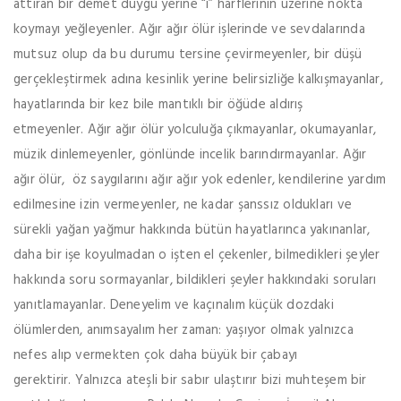
attıran bir demet duygu yerine “i” harflerinin üzerine nokta
koymayı yeğleyenler. Ağır ağır ölür işlerinde ve sevdalarında
mutsuz olup da bu durumu tersine çevirmeyenler, bir düşü
gerçekleştirmek adına kesinlik yerine belirsizliğe kalkışmayanlar,
hayatlarında bir kez bile mantıklı bir öğüde aldırış
etmeyenler. Ağır ağır ölür yolculuğa çıkmayanlar, okumayanlar,
müzik dinlemeyenler, gönlünde incelik barındırmayanlar. Ağır
ağır ölür, öz saygılarını ağır ağır yok edenler, kendilerine yardım
edilmesine izin vermeyenler, ne kadar şanssız oldukları ve
sürekli yağan yağmur hakkında bütün hayatlarınca yakınanlar,
daha bir işe koyulmadan o işten el çekenler, bilmedikleri şeyler
hakkında soru sormayanlar, bildikleri şeyler hakkındaki soruları
yanıtlamayanlar. Deneyelim ve kaçınalım küçük dozdaki
ölümlerden, anımsayalım her zaman: yaşıyor olmak yalnızca
nefes alıp vermekten çok daha büyük bir çabayı
gerektirir. Yalnızca ateşli bir sabır ulaştırır bizi muhteşem bir