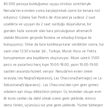
80.000 pezoya bulduğumuz uçuşu otobüs ücretleriyle
Neruda’nın evinden sonra karşılaştırmak üzere bir kenara not
ediyoruz. Calama San Pedro de Atacama’ya sadece 2 saat
uzaklıkta ve uçuşun da 2 saat sürdüğü düşünülürse, bir
günden fazla sürecek olan kara yolculuğunun alternatifi
olabilir.Müzenin girişinde Romina ve arkadaşı Enrique ile
buluşuyoruz. Onlar da bize katılmaya karar verdikten sonra, tur
saati olan 12:30’a kadar Şili , Türkiye, Murat Hoca ve Yekta
konuşmamızın ana başlıklarını oluşturuyor. Müze uüreti 3500
pezo ve pazartesi hariç kışın 10:00-18:00, yazın 10:00-19:00
saatleri arasında hizmet veriyor. Neruda’nın evleri önem
sırasıyla; Isla Negra(Valparaiso), Las Chascona(Santiago) ve La
Sebastiana(Valparaiso) . Las Chascona’dan içeri girer girmez
odaların ayrı oluşu dikkatinizi çekiyor. Üç kısımdan oluşan evin
ilk kısmı camları da dahil olmak üzere gemi şeklinde, ikincisi
deniz feneri, üçüncüsü ise yine gemi şeklinde. Yüzme bilmeyen