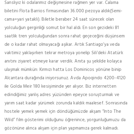
Sanslıyız ki odalarımız değişmesine rağmen yer var. Calama
biletini Flota Barrios firmasından 36.000 pezoya aldık(Semi-
cama=yari yatakli). Biletle beraber 24 saat sürecek olan
yolculuğun gerginliği somut bir hal aldı. En son gezideki 81
saatlik tren yolculuğundan sonra rahat geçeceğini düşünsem
de o kadar rahat olmayacağı aşikar. Artık Santiago’ya veda
vaktimiz yaklaşırken tekrar metroya yonelip Sili’deki Atatürk
anıtını ziyaret etmeye karar verdik. Anıta şu şekilde kolayca
ulaşmak mümkün: Kırmızı hatta Los Dominicos yönüne binip
Alcantara durağında iniyorsunuz. Avda Apoqindo 4200-4120
ile Golda Meir 180 kesişiminde yer alıyor. Biz internetten
edindiğimiz yanlış adres yüzünden epeyce soruşturmak ve
yarım saat kadar yürümek zorunda kaldık maalesef. Sonrasında
hostele yemek yemek için döndüğümüzde akşam “Into The
Wild” film gösterimi olduğunu öğrenince, yorgunluğumuzu da
gözönüne alınca akşam için plan yapmamıza gerek kalmadı.