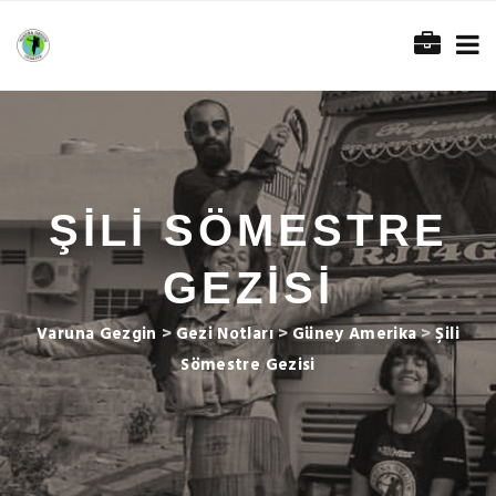
ŞILI SÖMESTRE
GEZISI
Varuna Gezgin
>
Gezi Notları
>
Güney Amerika
>
Şili
Sömestre Gezisi