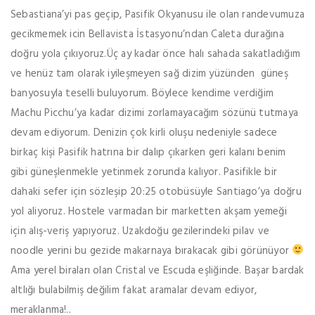
Sebastiana’yi pas geçip, Pasifik Okyanusu ile olan randevumuza
gecikmemek icin Bellavista İstasyonu’ndan Caleta durağına
doğru yola çıkıyoruz.Üç ay kadar önce halı sahada sakatladığım
ve henüz tam olarak iyileşmeyen sağ dizim yüzünden güneş
banyosuyla teselli buluyorum. Böylece kendime verdiğim
Machu Picchu’ya kadar dizimi zorlamayacağım sözünü tutmaya
devam ediyorum. Denizin çok kirli oluşu nedeniyle sadece
birkaç kişi Pasifik hatrına bir dalıp çıkarken geri kalanı benim
gibi güneşlenmekle yetinmek zorunda kalıyor. Pasifikle bir
dahaki sefer için sözleşip 20:25 otobüsüyle Santiago’ya doğru
yol aliyoruz. Hostele varmadan bir marketten akşam yemeği
için alış-veriş yapıyoruz. Uzakdoğu gezilerindeki pilav ve
noodle yerini bu gezide makarnaya bırakacak gibi görünüyor
Ama yerel biraları olan Cristal ve Escuda eşliğinde. Başar bardak
altlığı bulabilmiş değilim fakat aramalar devam ediyor,
meraklanma!..