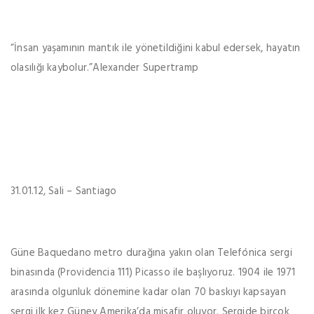
“İnsan yaşamının mantık ile yönetildiğini kabul edersek, hayatın
olasılığı kaybolur.”Alexander Supertramp
31.01.12, Sali – Santiago
Güne Baquedano metro durağına yakın olan Telefónica sergi
binasında (Providencia 111) Picasso ile başlıyoruz. 1904 ile 1971
arasında olgunluk dönemine kadar olan 70 baskıyı kapsayan
sergi ilk kez Güney Amerika’da misafir oluyor. Sergide birçok