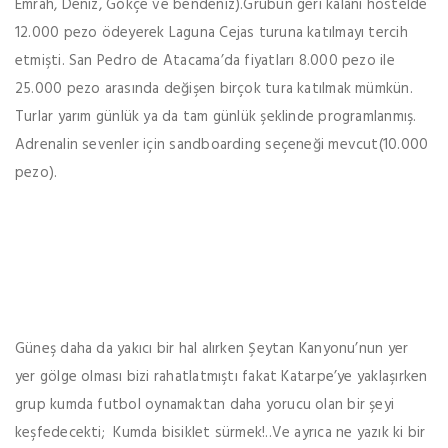
Emrah, Deniz, Gokçe ve bendeniz).Grubun geri kalanı hostelde
12.000 pezo ödeyerek Laguna Cejas turuna katılmayı tercih
etmişti. San Pedro de Atacama’da fiyatları 8.000 pezo ile
25.000 pezo arasında değişen birçok tura katılmak mümkün.
Turlar yarım günlük ya da tam günlük şeklinde programlanmış.
Adrenalin sevenler için sandboarding seçeneği mevcut(10.000
pezo).
Güneş daha da yakıcı bir hal alırken Şeytan Kanyonu’nun yer
yer gölge olması bizi rahatlatmıştı fakat Katarpe’ye yaklaşırken
grup kumda futbol oynamaktan daha yorucu olan bir şeyi
keşfedecekti; Kumda bisiklet sürmek!..Ve ayrıca ne yazık ki bir