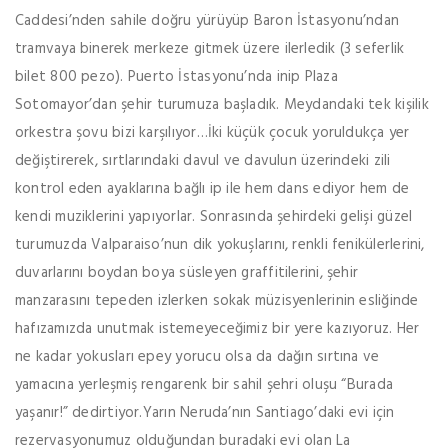
Caddesi’nden sahile doğru yürüyüp Baron İstasyonu’ndan
tramvaya binerek merkeze gitmek üzere ilerledik (3 seferlik
bilet 800 pezo). Puerto İstasyonu’nda inip Plaza
Sotomayor’dan şehir turumuza başladık. Meydandaki tek kişilik
orkestra şovu bizi karşılıyor…İki küçük çocuk yoruldukça yer
değiştirerek, sırtlarındaki davul ve davulun üzerindeki zili
kontrol eden ayaklarına bağlı ip ile hem dans ediyor hem de
kendi muziklerini yapıyorlar. Sonrasında şehirdeki gelişi güzel
turumuzda Valparaiso’nun dik yokuşlarını, renkli fenikülerlerini,
duvarlarını boydan boya süsleyen graffitilerini, şehir
manzarasını tepeden izlerken sokak müzisyenlerinin esliğinde
hafızamızda unutmak istemeyeceğimiz bir yere kazıyoruz. Her
ne kadar yokusları epey yorucu olsa da dağın sırtına ve
yamacına yerleşmiş rengarenk bir sahil şehri oluşu “Burada
yaşanır!” dedirtiyor.Yarın Neruda’nın Santiago’daki evi için
rezervasyonumuz olduğundan buradaki evi olan La