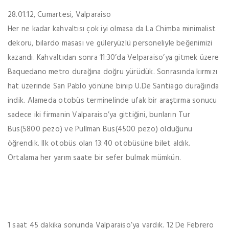
28.01.12, Cumartesi, Valparaiso
Her ne kadar kahvaltısı çok iyi olmasa da La Chimba minimalist
dekoru, bilardo masası ve güleryüzlü personeliyle beğenimizi
kazandı. Kahvaltıdan sonra 11:30’da Velparaiso’ya gitmek üzere
Baquedano metro durağına doğru yürüdük. Sonrasında kırmızı
hat üzerinde San Pablo yönüne binip U.De Santiago durağında
indik. Alameda otobüs terminelinde ufak bir araştırma sonucu
sadece iki firmanin Valparaiso’ya gittiğini, bunların Tur
Bus(5800 pezo) ve Pullman Bus(4500 pezo) olduğunu
öğrendik. Ilk otobüs olan 13:40 otobüsüne bilet aldık.
Ortalama her yarım saate bir sefer bulmak mümkün.
1 saat 45 dakika sonunda Valparaiso’ya vardık. 12 De Febrero