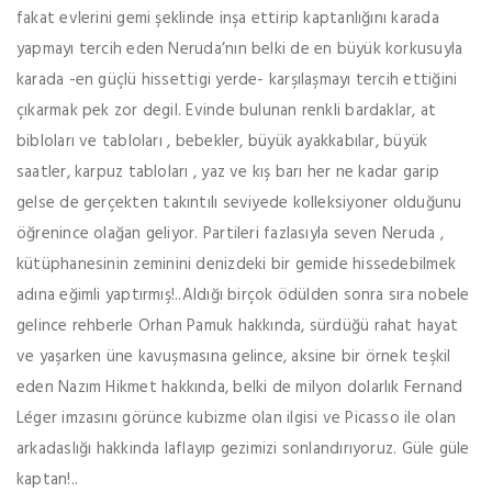
fakat evlerini gemi şeklinde inşa ettirip kaptanlığını karada
yapmayı tercih eden Neruda’nın belki de en büyük korkusuyla
karada -en güçlü hissettigi yerde- karşılaşmayı tercih ettiğini
çıkarmak pek zor degil. Evinde bulunan renkli bardaklar, at
bibloları ve tabloları , bebekler, büyük ayakkabılar, büyük
saatler, karpuz tabloları , yaz ve kış barı her ne kadar garip
gelse de gerçekten takıntılı seviyede kolleksiyoner olduğunu
öğrenince olağan geliyor. Partileri fazlasıyla seven Neruda ,
kütüphanesinin zeminini denizdeki bir gemide hissedebilmek
adına eğimli yaptırmış!..Aldığı birçok ödülden sonra sıra nobele
gelince rehberle Orhan Pamuk hakkında, sürdüğü rahat hayat
ve yaşarken üne kavuşmasına gelince, aksine bir örnek teşkil
eden Nazım Hikmet hakkında, belki de milyon dolarlık Fernand
Léger imzasını görünce kubizme olan ilgisi ve Picasso ile olan
arkadaslığı hakkinda laflayıp gezimizi sonlandırıyoruz. Güle güle
kaptan!..