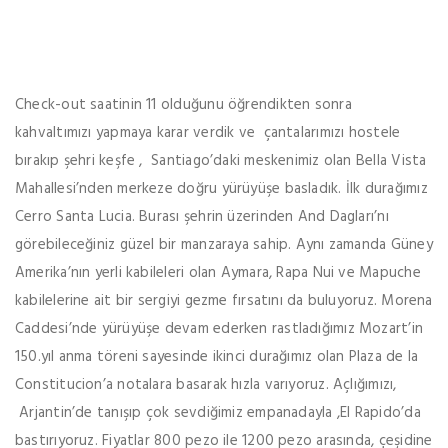
Check-out saatinin 11 olduğunu öğrendikten sonra
kahvaltımızı yapmaya karar verdik ve çantalarımızı hostele
bırakıp şehri keşfe , Santiago’daki meskenimiz olan Bella Vista
Mahallesi’nden merkeze doğru yürüyüşe basladık. İlk durağımız
Cerro Santa Lucia. Burası şehrin üzerinden And Dagları’nı
görebileceğiniz güzel bir manzaraya sahip. Aynı zamanda Güney
Amerika’nın yerli kabileleri olan Aymara, Rapa Nui ve Mapuche
kabilelerine ait bir sergiyi gezme fırsatını da buluyoruz. Morena
Caddesi’nde yürüyüşe devam ederken rastladığımız Mozart’in
150.yıl anma töreni sayesinde ikinci durağımız olan Plaza de la
Constitucion’a notalara basarak hızla varıyoruz. Açlığımızı,
Arjantin’de tanışıp çok sevdiğimiz empanadayla ,El Rapido’da
bastırıyoruz. Fiyatlar 800 pezo ile 1200 pezo arasında, çeşidine