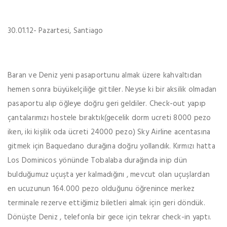
30.01.12- Pazartesi, Santiago
Baran ve Deniz yeni pasaportunu almak üzere kahvaltıdan
hemen sonra büyükelçiliğe gittiler. Neyse ki bir aksilik olmadan
pasaportu alıp öğleye doğru geri geldiler. Check-out yapıp
çantalarımızı hostele bıraktık(gecelik dorm ucreti 8000 pezo
iken, iki kişilik oda ücreti 24000 pezo) Sky Airline acentasına
gitmek için Baquedano durağına doğru yollandık. Kırmızı hatta
Los Dominicos yönünde Tobalaba durağında inip dün
bulduğumuz uçuşta yer kalmadığını , mevcut olan uçuşlardan
en ucuzunun 164.000 pezo olduğunu öğrenince merkez
terminale rezerve ettiğimiz biletleri almak için geri döndük.
Dönüşte Deniz , telefonla bir gece için tekrar check-in yaptı.