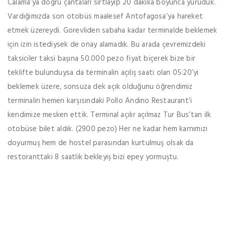
Calama’ya doğru çantaları sırtlayıp 20 dakika boyunca yürüduk.
Vardığımızda son otobüs maalesef Antofagosa’ya hareket
etmek üzereydi. Gorevliden sabaha kadar terminalde beklemek
için izin istediysek de onay alamadık. Bu arada çevremizdeki
taksiciler taksi başına 50.000 pezo fiyat biçerek bize bir
teklifte bulunduysa da terminalin açılış saati olan 05:20’yi
beklemek üzere, sonsuza dek açık olduğunu öğrendimiz
terminalin hemen karşısındaki Pollo Andino Restaurant’i
kendimize mesken ettik. Terminal açılır açılmaz Tur Bus’tan ilk
otobüse bilet aldık. (2900 pezo) Her ne kadar hem karnımızı
doyurmuş hem de hostel parasından kurtulmuş olsak da
restoranttaki 8 saatlik bekleyiş bizi epey yormuştu.