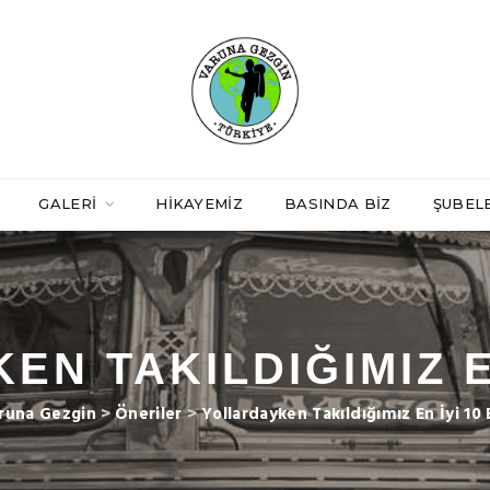
GALERI
HIKAYEMIZ
BASINDA BIZ
ŞUBEL
N TAKILDIĞIMIZ E
runa Gezgin
>
Öneriler
>
Yollardayken Takıldığımız En İyi 10 