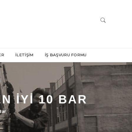
ER
İLETIŞIM
İŞ BAŞVURU FORMU
N İYI 10 BAR
Bar