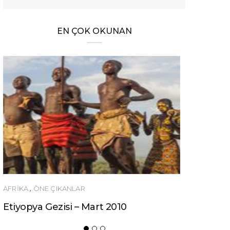
EN ÇOK OKUNAN
ÖNERILER
Ucuza Gezmek İsteyenlere 10 Tüyo!