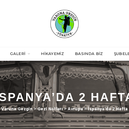
GALERI
HIKAYEMIZ
BASINDA BIZ
ŞUBEL
İSPANYA’DA 2 HAFT
Varuna Gezgin
>
Gezi Notları
>
Avrupa
>
İspanya’da 2 Hafta