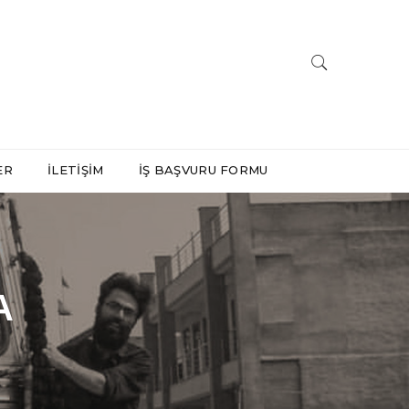
ER
İLETIŞIM
İŞ BAŞVURU FORMU
A