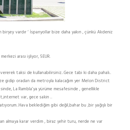
birşey vardır ‘ İspanyollar bize daha yakın , çünkü Akdeniz
erkezi arası işliyor, 5EUR.
erek taksi de kullanabilirsiniz..Gece tabi ki daha pahalı..
e gidip oradan da metroyla kalacağım yer Melon District
sinde, La Rambla’ya yürüme mesafesinde , genellikle
,internet var, gece sakin ..
atıyorum..Hava beklediğim gibi değil,bahar bu ,bir yağışlı bir
n almaya karar verdim , biraz şehir turu, nerde ne var
.