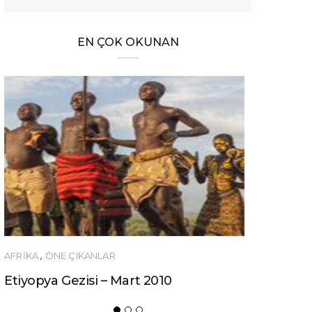
EN ÇOK OKUNAN
ÖNERILER
Ucuza Gezmek İsteyenlere 10 Tüyo!