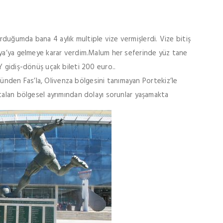
duğumda bana 4 aylık multiple vize vermişlerdi. Vize bitiş
nya’ya gelmeye karar verdim.Malum her seferinde yüz tane
Y gidiş-dönüş uçak bileti 200 euro..
yüzünden Fas’la, Olivenza bölgesini tanımayan Portekiz’le
talan bölgesel ayrımından dolayı sorunlar yaşamakta