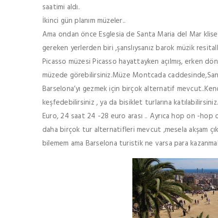
saatimi aldı.
İkinci gün planım müzeler..
Ama ondan önce Esglesia de Santa Maria del Mar klises
gereken yerlerden biri ,şanslıysanız barok müzik resitalle
Picasso müzesi Picasso hayattayken açılmış, erken dönem
müzede görebilirsiniz.Müze Montcada caddesinde,Santa 
Barselona’yı gezmek için birçok alternatif mevcut..Kendin
keşfedebilirsiniz , ya da bisiklet turlarına katılabilirsini
Euro, 24 saat 24 -28 euro arası .. Ayrıca hop on -hop 
daha birçok tur alternatifleri mevcut ,mesela akşam çıkı
bilemem ama Barselona turistik ne varsa para kazanmak 