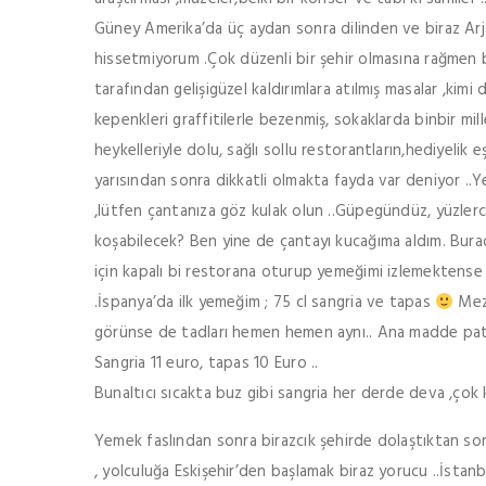
Güney Amerika’da üç aydan sonra dilinden ve biraz Ar
hissetmiyorum .Çok düzenli bir şehir olmasına rağmen 
tarafından gelişigüzel kaldırımlara atılmış masalar ,kimi d
kepenkleri graffitilerle bezenmiş, sokaklarda binbir mi
heykelleriyle dolu, sağlı sollu restorantların,hediyelik
yarısından sonra dikkatli olmakta fayda var deniyor ..
,lütfen çantanıza göz kulak olun ..Güpegündüz, yüzler
koşabilecek? Ben yine de çantayı kucağıma aldım. Burada
için kapalı bi restorana oturup yemeğimi izlemektense 
.İspanya’da ilk yemeğim ; 75 cl sangria ve tapas
Meze
görünse de tadları hemen hemen aynı.. Ana madde patate
Sangria 11 euro, tapas 10 Euro ..
Bunaltıcı sıcakta buz gibi sangria her derde deva ,çok
Yemek faslından sonra birazcık şehirde dolaştıktan so
, yolculuğa Eskişehir’den başlamak biraz yorucu ..İstan