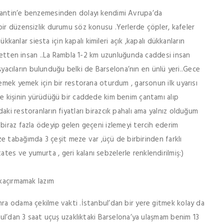
jantin’e benzemesinden dolayı kendimi Avrupa’da
bir düzensizlik durumu söz konusu .Yerlerde çöpler, kafeler
ükkanlar siesta için kapalı kimileri açık ,kapalı dükkanların
lletten insan ..La Rambla 1-2 km uzunluğunda caddesi insan
 eşyacıların bulunduğu belki de Barselona’nın en ünlü yeri..Gece
Yemek yemek için bir restorana oturdum , garsonun ilk uyarısı
ce kişinin yürüdüğü bir caddede kim benim çantamı alıp
ki restoranların fiyatları birazcık pahalı ama yalnız olduğum
biraz fazla ödeyip gelen geçeni izlemeyi tercih ederim
 tabağımda 3 çeşit meze var ,üçü de birbirinden farklı
s ve yumurta , geri kalanı sebzelerle renklendirilmiş:)
 kaçırmamak lazım
nra odama çekilme vakti .İstanbul’dan bir yere gitmek kolay da
bul’dan 3 saat uçuş uzaklıktaki Barselona’ya ulaşmam benim 13