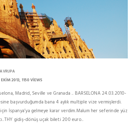
AVRUPA
 EKIM 2013
1150 VIEWS
arselona, Madrid, Seville ve Granada .. BARSELONA 24.03.2010-
sine başvurduğumda bana 4 aylık multiple vize vermişlerdi.
k için İspanya’ya gelmeye karar verdim.Malum her seferinde yüz
ı..THY gidiş-dönüş uçak bileti 200 euro..