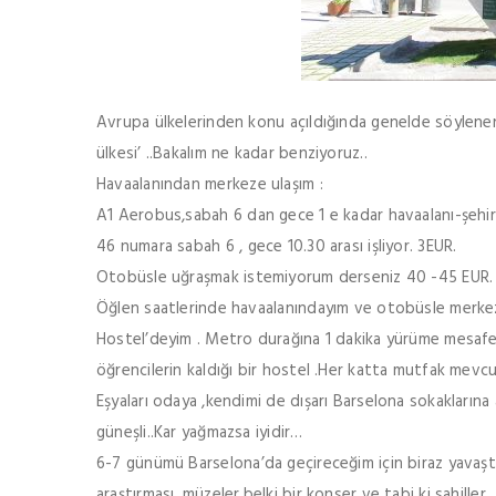
Avrupa ülkelerinden konu açıldığında genelde söylenen 
ülkesi’ ..Bakalım ne kadar benziyoruz..
Havaalanından merkeze ulaşım :
A1 Aerobus,sabah 6 dan gece 1 e kadar havaalanı-şehir m
46 numara sabah 6 , gece 10.30 arası işliyor. 3EUR.
Otobüsle uğraşmak istemiyorum derseniz 40 -45 EUR. ver
Öğlen saatlerinde havaalanındayım ve otobüsle merkez
Hostel’deyim . Metro durağına 1 dakika yürüme mesafe
öğrencilerin kaldığı bir hostel .Her katta mutfak mevcut
Eşyaları odaya ,kendimi de dışarı Barselona sokaklarına 
güneşli..Kar yağmazsa iyidir…
6-7 günümü Barselona’da geçireceğim için biraz yavaşta
araştırması ,müzeler,belki bir konser ve tabi ki sahiller .