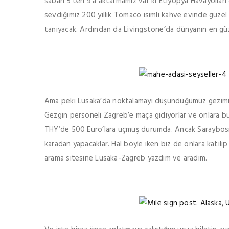
sabah 5’ten 9’a aktarmamız var ki Etiyopya Havayolları
sevdiğimiz 200 yıllık Tomaco isimli kahve evinde güzel 
tanıyacak. Ardından da Livingstone’da dünyanın en güzel
Ama peki Lusaka’da noktalamayı düşündüğümüz gezimiz
Gezgin personeli Zagreb’e maça gidiyorlar ve onlara bu 
THY’de 500 Euro’lara uçmuş durumda. Ancak Saraybosn
karadan yapacaklar. Hal böyle iken biz de onlara katı
arama sitesine Lusaka-Zagreb yazdım ve aradım.