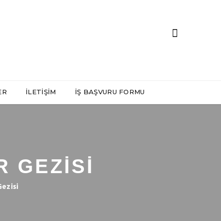
ER
İLETIŞIM
İŞ BAŞVURU FORMU
 GEZISI
ezisi