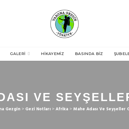
GALERI
HIKAYEMIZ
BASINDA BIZ
ŞUBEL
DASI VE SEYŞELLER
na Gezgin
>
Gezi Notları
>
Afrika
>
Mahe Adası Ve Seyşeller G