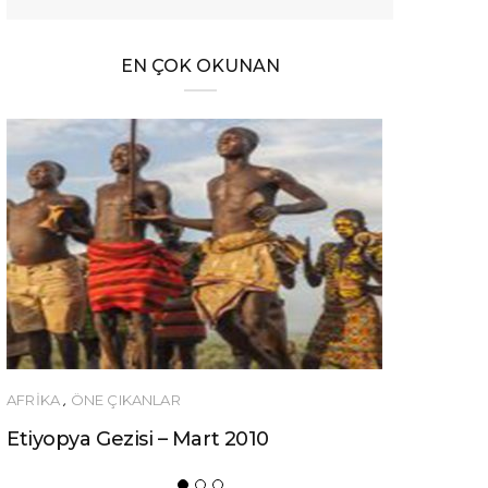
EN ÇOK OKUNAN
ÖNERILER
Ucuza Gezmek İsteyenlere 10 Tüyo!