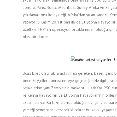
aktarmalı olarak, zamanında bilet alırsanız 600 Euro ci
Londra, Paris, Roma, Mauritius, Güney Afrika ve Singap
yakalamak pek kolay değil.Afrika’dan şu an sadece Keny
yapıyor.15 Kasım 2011 itibarı ile de Etiyopya Havayollar
özellikle THY’nin operasyon ortaklarından olduğu için b
olası bir durum.
Ucuz bilet olayı sıkı araştırılması gereken, bazen şans 
önce Seyşeller sonrası nereye geçeceğimizle ilgili ara
Şelalelerine yani Zambia’nın başkenti Lusaka’ya 250 
ile Kenya Havayolları ve Etiyopya Havayolları’nın birle
aktarması var.Bu bize transit olduğumuz için vize pa
yemeği yeme şansı verecek ki tekrar bu zevki yaşayaca