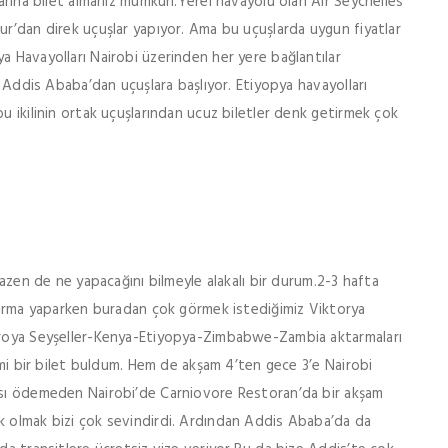
varına bilet almanız mümkün.Yerel havayolu olan Air Seychelles
ur’dan direk uçuşlar yapıyor. Ama bu uçuşlarda uygun fiyatlar
a Havayolları Nairobi üzerinden her yere bağlantılar
ı Addis Ababa’dan uçuşlara başlıyor. Etiyopya havayolları
u ikilinin ortak uçuşlarından ucuz biletler denk getirmek çok
bazen de ne yapacağını bilmeyle alakalı bir durum.2-3 hafta
ştırma yaparken buradan çok görmek istediğimiz Viktorya
euroya Seyşeller-Kenya-Etiyopya-Zimbabwe-Zambia aktarmaları
şimi bir bilet buldum. Hem de akşam 4’ten gece 3’e Nairobi
rası ödemeden Nairobi’de Carniovore Restoran’da bir akşam
k olmak bizi çok sevindirdi. Ardından Addis Ababa’da da