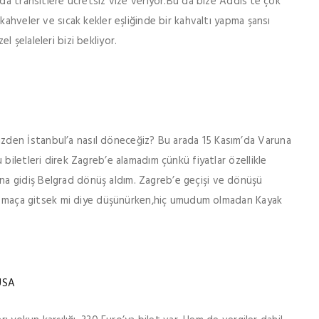
 da transitlere ücretsiz vize veriyor.Bu da bize Addis’te çok
kahveler ve sıcak kekler eşliğinde bir kahvaltı yapma şansı
 şelaleleri bizi bekliyor.
den İstanbul’a nasıl döneceğiz? Bu arada 15 Kasım’da Varuna
biletleri direk Zagreb’e alamadım çünkü fiyatlar özellikle
a gidiş Belgrad dönüş aldım. Zagreb’e geçişi ve dönüşü
lıp maça gitsek mi diye düşünürken,hiç umudum olmadan Kayak