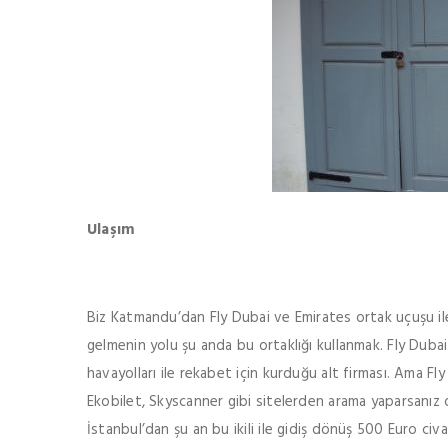
Ulaşım
Biz Katmandu’dan Fly Dubai ve Emirates ortak uçuşu il
gelmenin yolu şu anda bu ortaklığı kullanmak. Fly Duba
havayolları ile rekabet için kurduğu alt firması. Ama F
Ekobilet, Skyscanner gibi sitelerden arama yaparsanız on
İstanbul’dan şu an bu ikili ile gidiş dönüş 500 Euro civa