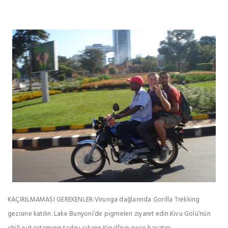
KAÇIRILMAMASI GEREKENLER:Virunga dağlarında Gorilla Trekking
gezisine katılın. Lake Bunyoni’de pigmeleri zıyaret edin.Kivu Gölü’nün