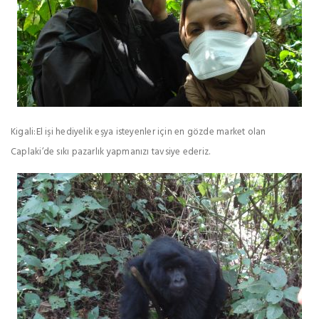
Kigali:El işi hediyelik eşya isteyenler için en gözde market olan
Caplaki’de sıkı pazarlık yapmanızı tavsiye ederiz.