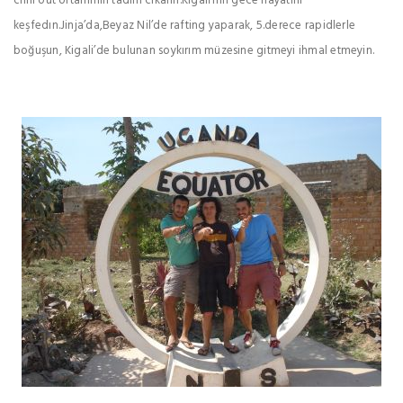
chill out ortamının tadını cıkarın.Kigalİ’nın gece hayatını
keşfedın.Jinja’da,Beyaz Nil’de rafting yaparak, 5.derece rapidlerle
boğuşun, Kigali’de bulunan soykırım müzesine gitmeyi ihmal etmeyin.