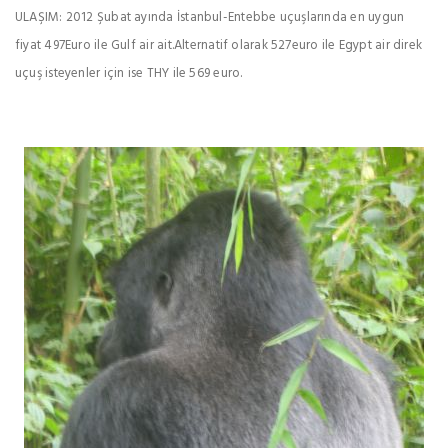
ULAŞIM: 2012 Şubat ayında İstanbul-Entebbe uçuşlarında en uygun
fiyat 497Euro ile Gulf air ait.Alternatif olarak 527euro ile Egypt air direk
uçuş isteyenler için ise THY ile 569 euro.