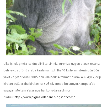
Ülke içi ulaşımda ise öncelikli tercihiniz, sürenize uygun olarak rotanızı
belirleyip şöförlü araba kiralamanızdır.Biz 10 kişilik minibüsü günlüğü
yakıt ve şöför dahil 100$ dan kiraladık. Alternatif olarak 4-6 kişilik jeep
kiraları 80$, araba kiraları ise 50$ civarında bulunuyor.Kampala’da
yaşayan Meltem Yaşar size her konuda yardımcı
olabilir.
http://www.pigmelerledans.blogspot.com/