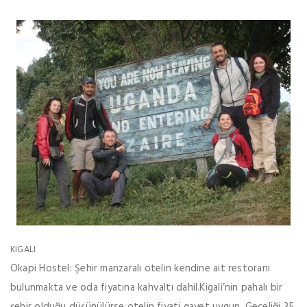
KIGALI
Okapi Hostel: Şehir manzaralı otelin kendine ait restoranı
bulunmakta ve oda fiyatına kahvaltı dahil.Kigali’nin pahalı bir