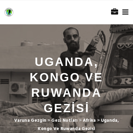
UGANDA,
KONGO VE
RUWANDA
GEZISI
Varuna Gezgin
>
Gezi Notları
>
Afrika
>
Uganda,
Kongo Ve Ruwanda Gezisi