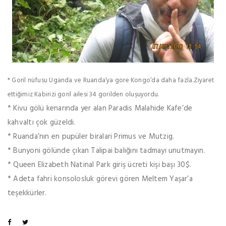
* Goril nüfusu Uganda ve Ruanda’ya gore Kongo’da daha fazla.Ziyaret
ettiğimiz Kabirizi goril ailesi 34 gorilden oluşuyordu.
* Kivu gölü kenarında yer alan Paradis Malahide Kafe’de
kahvaltı çok güzeldi.
* Ruanda’nın en pupüler biralari Primus ve Mutzig.
* Bunyoni gölünde çıkan Talipai balığını tadmayı unutmayın.
* Queen Elizabeth Natinal Park giriş ücreti kişi başı 30$.
* Adeta fahri konsolosluk görevi gören Meltem Yaşar’a
teşekkürler.