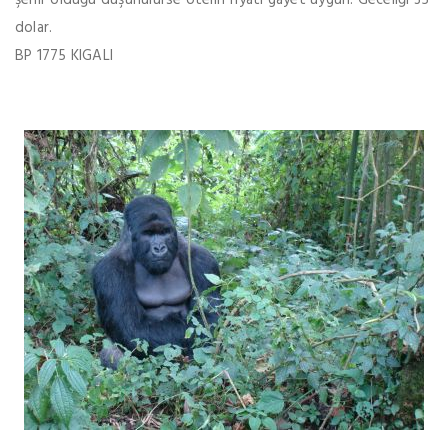
şehir olduğu düşünülürse otelin fiyati gayet uygun. Geceliği 35
dolar.
BP 1775 KIGALI