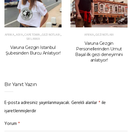
AFRIKA
,
ASYA
,
CAPE TOWN
,
GEZI NOTLARI
,
AFRIKA
,
GEZI NOTLARI
SRI LANKA
Varuna Gezgin
Varuna Gezgin İstanbul
Personellerinden Umut
Şubesinden Burcu Anlatıyor!
Başal ilk gezi deneyimini
anlatıyor!
Bir Yanıt Yazın
E-posta adresiniz yayınlanmayacak.
Gerekli alanlar
*
ile
işaretlenmişlerdir
Yorum
*