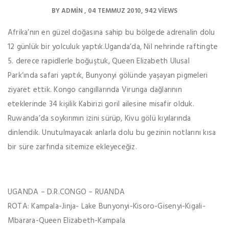
BY
ADMIN
04 TEMMUZ 2010
942 VIEWS
Afrika’nın en güzel doğasına sahip bu bölgede adrenalin dolu
12 günlük bir yolculuk yaptık.Uganda’da, Nil nehrinde raftingte
5. derece rapidlerle boğuştuk, Queen Elizabeth Ulusal
Park’ında safari yaptık, Bunyonyi gölünde yaşayan pigmeleri
ziyaret ettik. Kongo cangıllarında Virunga dağlarının
eteklerinde 34 kişilik Kabirizi goril ailesine misafir olduk.
Ruwanda’da soykırımın izini sürüp, Kivu gölü kıyılarında
dinlendik. Unutulmayacak anlarla dolu bu gezinin notlarını kısa
bir süre zarfında sitemize ekleyeceğiz.
UGANDA – D.R.CONGO – RUANDA
ROTA: Kampala-Jinja- Lake Bunyonyi-Kisoro-Gisenyi-Kigali-
Mbarara-Queen Elizabeth-Kampala