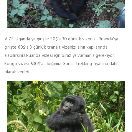
VİZE: Uganda’ya girişte 50$’a 30 günlük vizenizi, Ruanda’ya
girişte 60$’a 3 günlük transit vizenizi sınır kapılarında
alabilirsiniz.Ruanda vizesi için biraz yalvarmanız gerekiyor.
Kongo vizesi 530$’a aldığımız Gorilla trekking fiyatına dahil
olarak verildi.