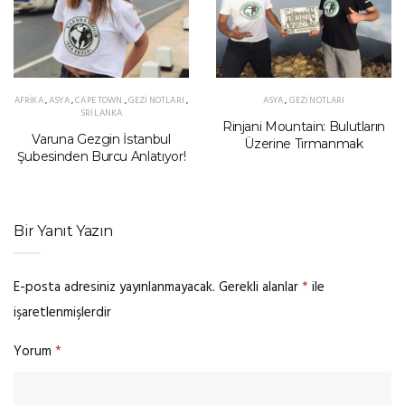
AFRIKA
,
ASYA
,
CAPE TOWN
,
GEZI NOTLARI
,
ASYA
,
GEZI NOTLARI
SRI LANKA
Rinjani Mountain: Bulutların
Varuna Gezgin İstanbul
Üzerine Tırmanmak
Şubesinden Burcu Anlatıyor!
Bir Yanıt Yazın
E-posta adresiniz yayınlanmayacak.
Gerekli alanlar
*
ile
işaretlenmişlerdir
Yorum
*