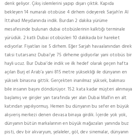
denk geliyor. Çıkış islemlerini yapıp dışarı çıktık. Kapıda
bekleyen 14 numaralı otobüse 4 dirhem ödeyerek Sarjah’ın Al
İttahad Meydanında indik. Burdan 2 dakika yürüme
mesafesinde bulunan dubai otobüslerinin kalktığı terminale
yürüdük. 2 katlı Dubai otobüsleri 10 dakikada bir hareket
ediyorlar. Fiyatları ise 5 dirhem. Eğer Sarjah havaalanından direk
taksi tutarsanız Dubai’ye 75 dirheme gidiyorlar yani otobüs bir
hayli ucuz. Bur Dubai’de indik ve ilk hedef olarak geçen hafta
açılan Burj el Arab’a yani 815 metre yüksekliği ile dünyanın en
yüksek binasına gittik. Gerçekten inanılmaz yüksek, bakması
bile insanın başını döndürüyor. 152. kata kadar müşteri alınmaya
başlamış ve girişler yan tarafında yer alan Dubai Mall’ın en alt
katından yapılıyormuş. Hemen bu dünyanın bu sefer en büyük
alışveriş merkezi denen devasa binaya girdik. İçerde yok yok,
dünyanın bütün markalarının en büyük mağazaları yanında buz
pisti, dev bir akvaryum, şelaleler, göl, dev sinemalar, dünyanın