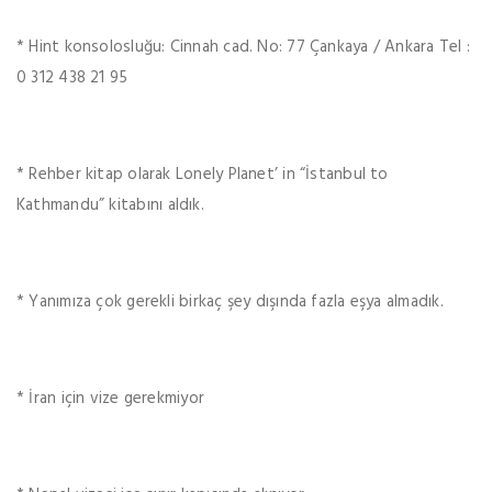
* Hint konsolosluğu: Cinnah cad. No: 77 Çankaya / Ankara Tel :
0 312 438 21 95
* Rehber kitap olarak Lonely Planet’ in “İstanbul to
Kathmandu” kitabını aldık.
* Yanımıza çok gerekli birkaç şey dışında fazla eşya almadık.
* İran için vize gerekmiyor