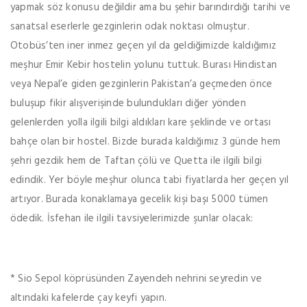
yapmak söz konusu değildir ama bu şehir barındırdığı tarihi ve
sanatsal eserlerle gezginlerin odak noktası olmuştur.
Otobüs’ten iner inmez geçen yıl da geldiğimizde kaldığımız
meşhur Emir Kebir hostelin yolunu tuttuk. Burası Hindistan
veya Nepal’e giden gezginlerin Pakistan’a geçmeden önce
buluşup fikir alışverişinde bulundukları diğer yönden
gelenlerden yolla ilgili bilgi aldıkları kare şeklinde ve ortası
bahçe olan bir hostel. Bizde burada kaldığımız 3 günde hem
şehri gezdik hem de Taftan çölü ve Quetta ile ilgili bilgi
edindik. Yer böyle meşhur olunca tabi fiyatlarda her geçen yıl
artıyor. Burada konaklamaya gecelik kişi başı 5000 tümen
ödedik. İsfehan ile ilgili tavsiyelerimizde şunlar olacak:
* Sio Sepol köprüsünden Zayendeh nehrini seyredin ve
altındaki kafelerde çay keyfi yapın.