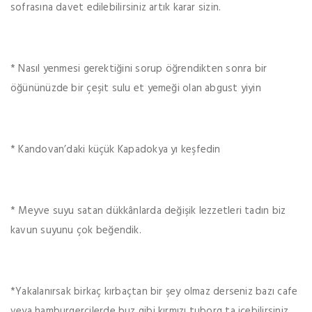
sofrasına davet edilebilirsiniz artık karar sizin.
* Nasıl yenmesi gerektiğini sorup öğrendikten sonra bir
öğününüzde bir çeşit sulu et yemeği olan abgust yiyin
* Kandovan’daki küçük Kapadokya yı keşfedin
* Meyve suyu satan dükkânlarda değişik lezzetleri tadın biz
kavun suyunu çok beğendik.
*Yakalanırsak birkaç kırbaçtan bir şey olmaz derseniz bazı cafe
veya hamburgercilerde buz gibi kırmızı tuborg ta içebilirsiniz.