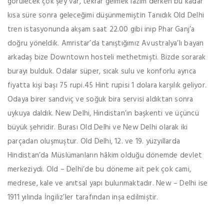
görülecek çok şey var, tekrar gelmek lazım derken bu kadar
kısa süre sonra geleceğimi düşünmemiştin Tanıdık Old Delhi
tren istasyonunda akşam saat 22.00 gibi inip Phar Ganj’a
doğru yöneldik. Amristar’da tanıştığımız Avustralya’lı bayan
arkadaş bize Downtown hosteli methetmişti. Bizde sorarak
burayı bulduk. Odalar süper, sıcak sulu ve konforlu ayrıca
fiyatta kişi başı 75 rupi.45 Hint rupisi 1 dolara karşılık geliyor.
Odaya birer sandviç ve soğuk bira servisi aldıktan sonra
uykuya daldık. New Delhi, Hindistan’ın başkenti ve üçüncü
büyük şehridir. Burası Old Delhi ve New Delhi olarak iki
parçadan oluşmuştur. Old Delhi, 12. ve 19. yüzyıllarda
Hindistan’da Müslümanların hâkim olduğu dönemde devlet
merkeziydi. Old – Delhi’de bu döneme ait pek çok cami,
medrese, kale ve anıtsal yapı bulunmaktadır. New – Delhi ise
1911 yılında İngiliz’ler tarafından inşa edilmiştir.