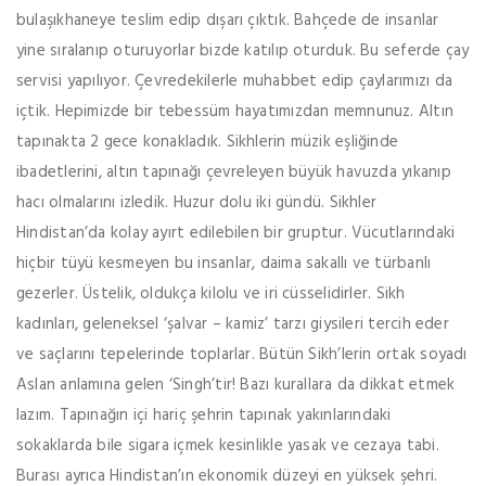
bulaşıkhaneye teslim edip dışarı çıktık. Bahçede de insanlar
yine sıralanıp oturuyorlar bizde katılıp oturduk. Bu seferde çay
servisi yapılıyor. Çevredekilerle muhabbet edip çaylarımızı da
içtik. Hepimizde bir tebessüm hayatımızdan memnunuz. Altın
tapınakta 2 gece konakladık. Sikhlerin müzik eşliğinde
ibadetlerini, altın tapınağı çevreleyen büyük havuzda yıkanıp
hacı olmalarını izledik. Huzur dolu iki gündü. Sikhler
Hindistan’da kolay ayırt edilebilen bir gruptur. Vücutlarındaki
hiçbir tüyü kesmeyen bu insanlar, daima sakallı ve türbanlı
gezerler. Üstelik, oldukça kilolu ve iri cüsselidirler. Sikh
kadınları, geleneksel ‘şalvar – kamiz’ tarzı giysileri tercih eder
ve saçlarını tepelerinde toplarlar. Bütün Sikh’lerin ortak soyadı
Aslan anlamına gelen ‘Singh’tir! Bazı kurallara da dikkat etmek
lazım. Tapınağın içi hariç şehrin tapınak yakınlarındaki
sokaklarda bile sigara içmek kesinlikle yasak ve cezaya tabi.
Burası ayrıca Hindistan’ın ekonomik düzeyi en yüksek şehri.