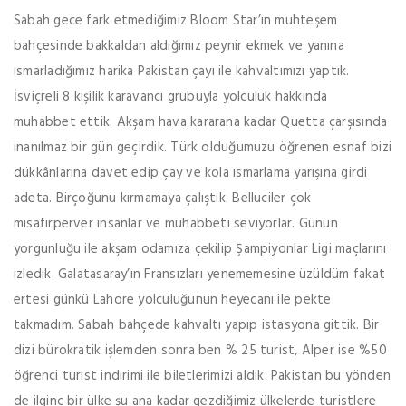
Sabah gece fark etmediğimiz Bloom Star’ın muhteşem
bahçesinde bakkaldan aldığımız peynir ekmek ve yanına
ısmarladığımız harika Pakistan çayı ile kahvaltımızı yaptık.
İsviçreli 8 kişilik karavancı grubuyla yolculuk hakkında
muhabbet ettik. Akşam hava kararana kadar Quetta çarşısında
inanılmaz bir gün geçirdik. Türk olduğumuzu öğrenen esnaf bizi
dükkânlarına davet edip çay ve kola ısmarlama yarışına girdi
adeta. Birçoğunu kırmamaya çalıştık. Belluciler çok
misafirperver insanlar ve muhabbeti seviyorlar. Günün
yorgunluğu ile akşam odamıza çekilip Şampiyonlar Ligi maçlarını
izledik. Galatasaray’ın Fransızları yenememesine üzüldüm fakat
ertesi günkü Lahore yolculuğunun heyecanı ile pekte
takmadım. Sabah bahçede kahvaltı yapıp istasyona gittik. Bir
dizi bürokratik işlemden sonra ben % 25 turist, Alper ise %50
öğrenci turist indirimi ile biletlerimizi aldık. Pakistan bu yönden
de ilginç bir ülke şu ana kadar gezdiğimiz ülkelerde turistlere