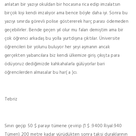
anlatan bir yazıyı okuldan bir hocasına rica edip imzalatsın
birçok kişi kendi imzalıyor ama bence böyle daha iyi. Sonra bu
yazıyı sınırda görevli polise göstererek harç parası ödemeden
geçebilirler. Bende geçen yıl olur mu falan demiştim ama bir
çok öğrenci arkadaş bu yolla yurtdışına çıktılar. Üniversite
öğrencileri bir yolunu buluyor her şeyi aşmanın ancak
gerçekten yabancılara biz kendi ülkemize giriş çıkışta para
ödüyoruz dediğimizde kahkahalarla gülüyorlar bari
öğrencilerden almasalar bu har( a )cı.
Tebriz
Sınırı geçip 50 $ parayı tümene çevirip (1 $ :9400 Riyal:940
Tümen) 200 metre kadar yürüdükten sonra taksi duraklarının