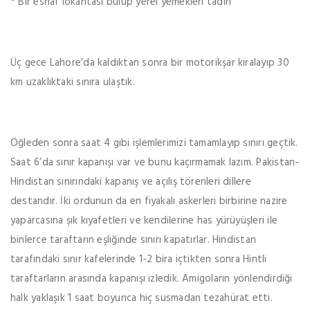
* Bir esnaf lokantası bulup yerel yemekleri tadın
Üç gece Lahore’da kaldıktan sonra bir motorikşar kiralayıp 30
km uzaklıktaki sınıra ulaştık.
Öğleden sonra saat 4 gibi işlemlerimizi tamamlayıp sınırı geçtik.
Saat 6’da sınır kapanışı var ve bunu kaçırmamak lazım. Pakistan-
Hindistan sınırındaki kapanış ve açılış törenleri dillere
destandır. İki ordunun da en fiyakalı askerleri birbirine nazire
yaparcasına şık kıyafetleri ve kendilerine has yürüyüşleri ile
binlerce taraftarın eşliğinde sınırı kapatırlar. Hindistan
tarafındaki sınır kafelerinde 1-2 bira içtikten sonra Hintli
taraftarların arasında kapanışı izledik. Amigoların yönlendirdiği
halk yaklaşık 1 saat boyunca hiç susmadan tezahürat etti.