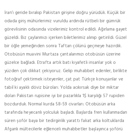
İran’ı geride bırakıp Pakistan girişine doğru yürüdük. Küçük bir
odada giriş mühürlerimiz vuruldu ardında rütbeli bir gümrük
görevlisinin odasında vizelerimiz kontrol edildi. Ağırlama gayet
güzeldi. Biz çaylarımızı içerken biletlerimiz alınıp getirildi. Güzel
bir öğle yemeğinden sonra Taftan çölünü geçmeye hazırdık.
Otobüsün muavini Murtaza çantalarımızı otobüsün üzerine
güzelce bağladı. Etrafta artık batı kıyafetli insanlar yok o
yüzden çok dikkat çekiyoruz. Gelip muhabbet edenler, birlikte
fotoğraf çektirmek isteyenler, çat pat Türkçe konuşanlar ve
tabiî ki ayaklı döviz büroları. Yolda acıkırsak diye bir miktar
doları Pakistan rupisine iyi bir pazarlıkla 1$ karşılığı 57 rupiden
bozdurduk. Normal kurda 58-59 civarları. Otobüsün arka
tarafında heyecanlı yolculuk başladı. Başlarda fren kullanmadan
süren şoför baya bir tedirginlik yarattı fakat arka koltuklarda
Afganlı mültecilerle eğlenceli muhabbetler başlayınca şoförü