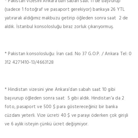
* Pakistan vizesini Ankara’dan sabah saat 11 de başvurup
(sadece 1 fotoğraf ve pasaport gerekiyor) bankaya 26 YTL
yatırarak aldığımız makbuzu getirip öğleden sonra saat 2 de
aldık. İstanbul konsolosluğu biraz zorluk çıkarıyormuş.
* Pakistan konsolosluğu: İran cad. No 37 G.O.P. / Ankara Tel: 0
312 4271410-13/4663128
* Hindistan vizesini yine Ankara’dan sabah saat 10 gibi
başvurup öğleden sonra saat 5 gibi aldık. Hindistan’a da 2
foto, pasaport ve 500 $ para göstereceğiniz bir banka
cüzdanı yeterli. Vize ücreti 40 $ ve parayı öderken çok girişli
ve 6 aylık isteyin çünkü ücret değişmiyor.