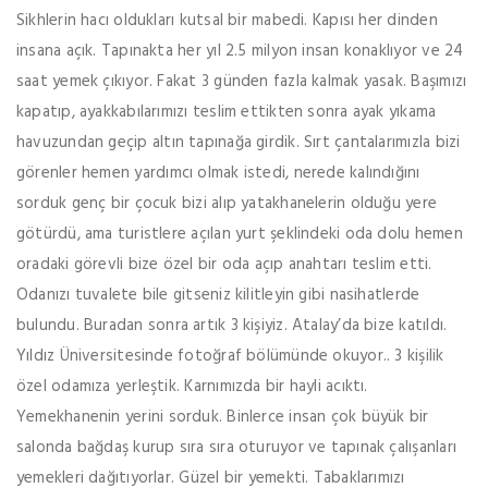
Sikhlerin hacı oldukları kutsal bir mabedi. Kapısı her dinden
insana açık. Tapınakta her yıl 2.5 milyon insan konaklıyor ve 24
saat yemek çıkıyor. Fakat 3 günden fazla kalmak yasak. Başımızı
kapatıp, ayakkabılarımızı teslim ettikten sonra ayak yıkama
havuzundan geçip altın tapınağa girdik. Sırt çantalarımızla bizi
görenler hemen yardımcı olmak istedi, nerede kalındığını
sorduk genç bir çocuk bizi alıp yatakhanelerin olduğu yere
götürdü, ama turistlere açılan yurt şeklindeki oda dolu hemen
oradaki görevli bize özel bir oda açıp anahtarı teslim etti.
Odanızı tuvalete bile gitseniz kilitleyin gibi nasihatlerde
bulundu. Buradan sonra artık 3 kişiyiz. Atalay’da bize katıldı.
Yıldız Üniversitesinde fotoğraf bölümünde okuyor.. 3 kişilik
özel odamıza yerleştik. Karnımızda bir hayli acıktı.
Yemekhanenin yerini sorduk. Binlerce insan çok büyük bir
salonda bağdaş kurup sıra sıra oturuyor ve tapınak çalışanları
yemekleri dağıtıyorlar. Güzel bir yemekti. Tabaklarımızı