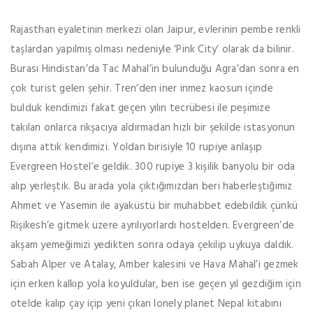
Rajasthan eyaletinin merkezi olan Jaipur, evlerinin pembe renkli
taşlardan yapılmış olması nedeniyle ‘Pink City’ olarak da bilinir.
Burası Hindistan’da Tac Mahal’in bulunduğu Agra’dan sonra en
çok turist gelen şehir. Tren’den iner inmez kaosun içinde
bulduk kendimizi fakat geçen yılın tecrübesi ile peşimize
takılan onlarca rikşacıya aldırmadan hızlı bir şekilde istasyonun
dışına attık kendimizi. Yoldan birisiyle 10 rupiye anlaşıp
Evergreen Hostel’e geldik. 300 rupiye 3 kişilik banyolu bir oda
alıp yerleştik. Bu arada yola çıktığımızdan beri haberleştiğimiz
Ahmet ve Yasemin ile ayaküstü bir muhabbet edebildik çünkü
Rişikesh’e gitmek üzere ayrılıyorlardı hostelden. Evergreen’de
akşam yemeğimizi yedikten sonra odaya çekilip uykuya daldık.
Sabah Alper ve Atalay, Amber kalesini ve Hava Mahal’i gezmek
için erken kalkıp yola koyuldular, ben ise geçen yıl gezdiğim için
otelde kalıp çay içip yeni çıkan lonely planet Nepal kitabını