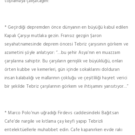
toplamaya çalışacağım:
* Geçirdiği depremden önce dünyanın en büyüğü kabul edilen
Kapalı Çarşıyı mutlaka gezin. Fransız gezgin Şaron
seyahatnamesinde deprem öncesi Tebriz çarşısının görkem ve
azametini şöyle anlatıyor: “…bu şehir Asya’nın en muazzam
çarşılarına sahiptir. Bu çarşıların genişlik ve büyüklüğü, onları
örten kubbe ve kemerleri, gün içinde sokaklarını dolduran
insan kalabalığı ve mallarının çokluğu ve çeşitliliği hayret verici
bir şekilde Tebriz çarşılarının görkem ve ihtişamını yansıtıyor…”
* Marco Polo’nun uğradığı Firdevs caddesindeki Bağıtsan
Cafe’de nargile ve kıtlama çay keyfi yapıp Tebrizli
entelektüellerle muhabbet edin. Cafe kapanırken evde rakı