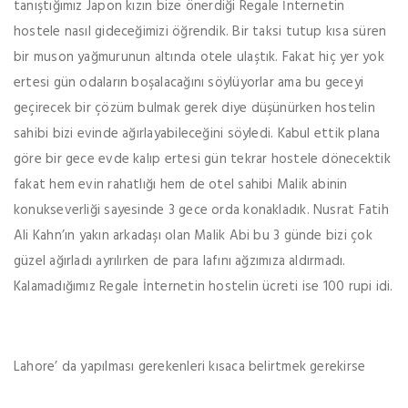
tanıştığımız Japon kızın bize önerdiği Regale İnternetin
hostele nasıl gideceğimizi öğrendik. Bir taksi tutup kısa süren
bir muson yağmurunun altında otele ulaştık. Fakat hiç yer yok
ertesi gün odaların boşalacağını söylüyorlar ama bu geceyi
geçirecek bir çözüm bulmak gerek diye düşünürken hostelin
sahibi bizi evinde ağırlayabileceğini söyledi. Kabul ettik plana
göre bir gece evde kalıp ertesi gün tekrar hostele dönecektik
fakat hem evin rahatlığı hem de otel sahibi Malik abinin
konukseverliği sayesinde 3 gece orda konakladık. Nusrat Fatih
Ali Kahn’ın yakın arkadaşı olan Malik Abi bu 3 günde bizi çok
güzel ağırladı ayrılırken de para lafını ağzımıza aldırmadı.
Kalamadığımız Regale İnternetin hostelin ücreti ise 100 rupi idi.
Lahore’ da yapılması gerekenleri kısaca belirtmek gerekirse