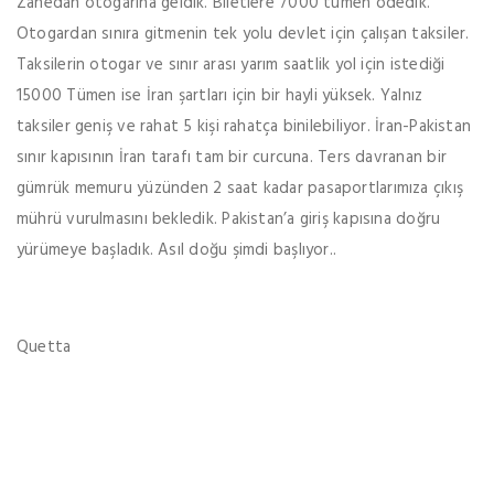
Zahedan otogarına geldik. Biletlere 7000 tümen ödedik.
Otogardan sınıra gitmenin tek yolu devlet için çalışan taksiler.
Taksilerin otogar ve sınır arası yarım saatlik yol için istediği
15000 Tümen ise İran şartları için bir hayli yüksek. Yalnız
taksiler geniş ve rahat 5 kişi rahatça binilebiliyor. İran-Pakistan
sınır kapısının İran tarafı tam bir curcuna. Ters davranan bir
gümrük memuru yüzünden 2 saat kadar pasaportlarımıza çıkış
mührü vurulmasını bekledik. Pakistan’a giriş kapısına doğru
yürümeye başladık. Asıl doğu şimdi başlıyor..
Quetta