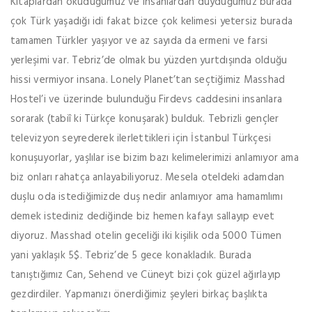
Kitaplardan okuduğumuz ve insanlardan duyduğumuz burada
çok Türk yaşadığı idi fakat bizce çok kelimesi yetersiz burada
tamamen Türkler yaşıyor ve az sayıda da ermeni ve farsi
yerleşimi var. Tebriz’de olmak bu yüzden yurtdışında olduğu
hissi vermiyor insana. Lonely Planet’tan seçtiğimiz Masshad
Hostel’i ve üzerinde bulunduğu Firdevs caddesini insanlara
sorarak (tabiî ki Türkçe konuşarak) bulduk. Tebrizli gençler
televizyon seyrederek ilerlettikleri için İstanbul Türkçesi
konuşuyorlar, yaşlılar ise bizim bazı kelimelerimizi anlamıyor ama
biz onları rahatça anlayabiliyoruz. Mesela oteldeki adamdan
duşlu oda istediğimizde duş nedir anlamıyor ama hamamlımı
demek istediniz dediğinde biz hemen kafayı sallayıp evet
diyoruz. Masshad otelin geceliği iki kişilik oda 5000 Tümen
yani yaklaşık 5$. Tebriz’de 5 gece konakladık. Burada
tanıştığımız Can, Sehend ve Cüneyt bizi çok güzel ağırlayıp
gezdirdiler. Yapmanızı önerdiğimiz şeyleri birkaç başlıkta