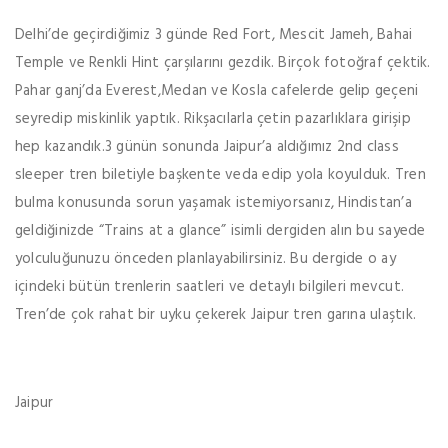
Delhi’de geçirdiğimiz 3 günde Red Fort, Mescit Jameh, Bahai
Temple ve Renkli Hint çarşılarını gezdik. Birçok fotoğraf çektik.
Pahar ganj’da Everest,Medan ve Kosla cafelerde gelip geçeni
seyredip miskinlik yaptık. Rikşacılarla çetin pazarlıklara girişip
hep kazandık.3 günün sonunda Jaipur’a aldığımız 2nd class
sleeper tren biletiyle başkente veda edip yola koyulduk. Tren
bulma konusunda sorun yaşamak istemiyorsanız, Hindistan’a
geldiğinizde “Trains at a glance” isimli dergiden alın bu sayede
yolculuğunuzu önceden planlayabilirsiniz. Bu dergide o ay
içindeki bütün trenlerin saatleri ve detaylı bilgileri mevcut.
Tren’de çok rahat bir uyku çekerek Jaipur tren garına ulaştık.
Jaipur