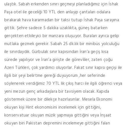
ulaştık. Sabah erkenden sınırı geçmeyi planladığımız için İshak
Paşa otel ile geceliği 10 YTL den anlaşıp çantaları odalara
bırakarak hava kararmadan bir taksi tutup İshak Paşa sarayına
gittik. Şehre sadece 5 dakika uzaklıkta, güneş batarken
gerçekten etkileyici bir manzara oluşuyor. Buraları ayrıca gelip
mutlaka gezmek gerekir. Sabah 25 dk.lık bir minibüs yolculuğu
ile sınırdaydık. Gürbulak sınır kapısından İran’a geçiş kısa
sürede yapılıyor ve İran’a girişte de görevliler, zaten çoğu
Azeri Türkleri, çok yardımcı oluyorlar. Fakat sınır kapısı geçişi ile
ilgili bir şeyi belirtme gereği duyuyorum ,her seferinde
söylenerek verdiğimiz 70 YTL lik çıkış harcı ile ilgili öğrenci veya
yeni mezun genç arkadaşlara bir tavsiyem olacak. Kapıda
göstermek üzere bir dilekçe hazırlasınlar. Mesela Ekonomi
okuyan kişi Hint ekonomisini incelemek için gittiğini,
konservatuar okuyan müzik yapmaya gittiğini veya İnşaat
okuyan biri Pakistan depremini incelemeye gittiğini falan