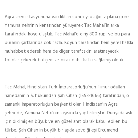
Agra tren istasyonuna vardıktan sonra yaptığımız plana göre
Yamuna nehrinin kenarından yürüyerek Tac Mahal’in arka
tarafındaki köye ulaştık. Tac Mahal’e giriş 800 rupi ve bu para
buranın şartlarında çok fazla. Köyün tarafından hem yerel halkla
muhabbet ederek hem de diğer taraftakini aratmayacak
fotolar çekerek bütçemize biraz daha katkı sağlamış olduk.
Tac Mahal, Hindistan Türk İmparatorluğu’nun Timur oğulları
hanedanının 5. hükümdarı Şah Cihan (1593-1666) tarafından, o
zamanki imparatorluğun başkenti olan Hindistan’ın Agra
şehrinde, Yamuna Nehri’nin kıyısında yaptırılmıştır. Dünyada aşk
için dikilmiş en büyük ve en güzel anıt olarak kabul edilen bu
türbe, Şah Cihan’ın büyük bir aşkla sevdiği eşi Ercümend