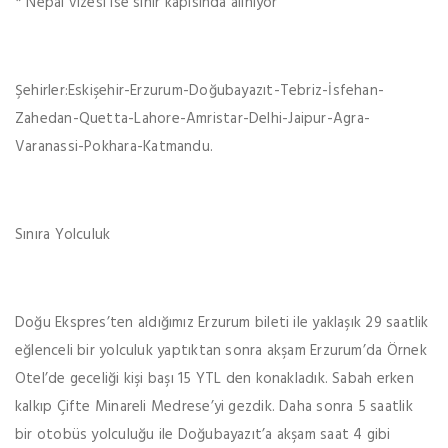
* Nepal vizesi ise sınır kapısında alınıyor
Şehirler:Eskişehir-Erzurum-Doğubayazıt-Tebriz-İsfehan-
Zahedan-Quetta-Lahore-Amristar-Delhi-Jaipur-Agra-
Varanassi-Pokhara-Katmandu.
Sınıra Yolculuk
Doğu Ekspres’ten aldığımız Erzurum bileti ile yaklaşık 29 saatlik
eğlenceli bir yolculuk yaptıktan sonra akşam Erzurum’da Örnek
Otel’de geceliği kişi başı 15 YTL den konakladık. Sabah erken
kalkıp Çifte Minareli Medrese’yi gezdik. Daha sonra 5 saatlik
bir otobüs yolculuğu ile Doğubayazıt’a akşam saat 4 gibi