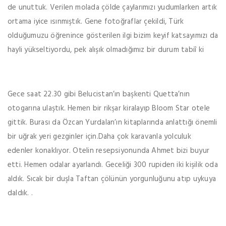
de unuttuk. Verilen molada çölde çaylarımızı yudumlarken artık
ortama iyice ısınmıştık. Gene fotoğraflar çekildi, Türk
olduğumuzu öğrenince gösterilen ilgi bizim keyif katsayımızı da
hayli yükseltiyordu, pek alışık olmadığımız bir durum tabiî ki
Gece saat 22.30 gibi Belucistan’ın başkenti Quetta’nın
otogarına ulaştık. Hemen bir rikşar kiralayıp Bloom Star otele
gittik. Burası da Özcan Yurdalan’ın kitaplarında anlattığı önemli
bir uğrak yeri gezginler için.Daha çok karavanla yolculuk
edenler konaklıyor. Otelin resepsiyonunda Ahmet bizi buyur
etti. Hemen odalar ayarlandı. Geceliği 300 rupiden iki kişilik oda
aldık. Sıcak bir duşla Taftan çölünün yorgunluğunu atıp uykuya
daldık. .