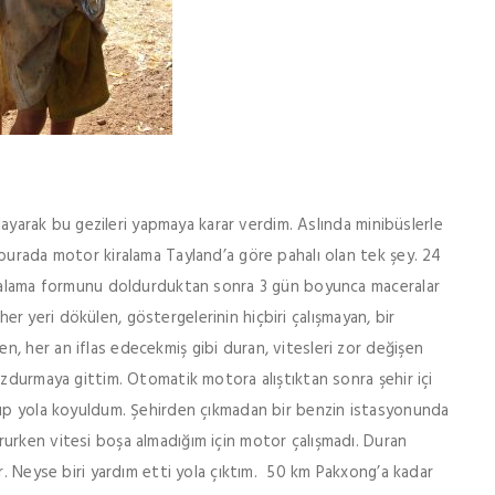
alayarak bu gezileri yapmaya karar verdim. Aslında minibüslerle
burada motor kiralama Tayland’a göre pahalı olan tek şey. 24
kiralama formunu doldurduktan sonra 3 gün boyunca maceralar
, her yeri dökülen, göstergelerinin hiçbiri çalışmayan, bir
, her an iflas edecekmiş gibi duran, vitesleri zor değişen
ozdurmaya gittim. Otomatik motora alıştıktan sonra şehir içi
rup yola koyuldum. Şehirden çıkmadan bir benzin istasyonunda
urken vitesi boşa almadığım için motor çalışmadı. Duran
r. Neyse biri yardım etti yola çıktım. 50 km Pakxong’a kadar