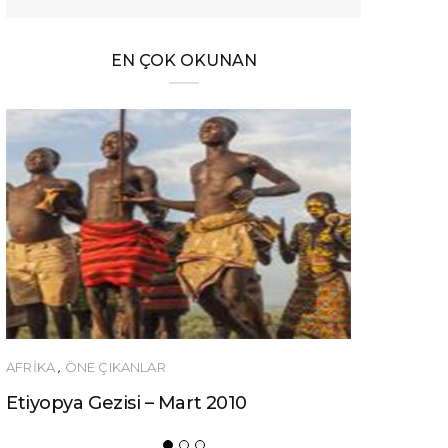
EN ÇOK OKUNAN
ÖNERILER
Ucuza Gezmek İsteyenlere 10 Tüyo!