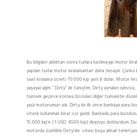
Bu bilgileri aldıktan sonra turlara katılmayıp motor kir
yapılan turlar motor kiralamaktan daha hesaplı. Çünkü 
saat kiralama ücreti 70.000 kip yani 8 dolar. Motor 
yaşayacağım “ Dirty” ile tanıştım. Dirty aynaları işlevsiz
tümsek geçince kornası bozulan diğer tümsekte düzelen
yaşlı motorumun adı. Dirty ile ilk önce bankaya para b
vitesli kullanmak biraz zor geldi. Bankada para bozdu
15.000 kip’e ( 1 USD: 8500 kip) depoyu doldurdum. Dur
motorda özellikle Dirty’de vitesi boşa almak terletiyo