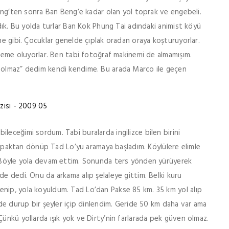
ateng’ten sonra Ban Beng’e kadar olan yol toprak ve engebeli.
ldık. Bu yolda turlar Ban Kok Phung Tai adındaki animist köyü
ne gibi. Çocuklar genelde çıplak oradan oraya koşturuyorlar.
alzeme oluyorlar. Ben tabi fotoğraf makinemi de almamışım.
a olmaz” dedim kendi kendime. Bu arada Marco ile geçen
leceğimi sordum. Tabi buralarda ingilizce bilen birini
r sapaktan dönüp Tad Lo’yu aramaya başladım. Köylülere elimle
r. Böyle yola devam ettim. Sonunda ters yönden yürüyerek
de dedi. Onu da arkama alıp şelaleye gittim. Belki kuru
nip, yola koyuldum. Tad Lo’dan Pakse 85 km. 35 km yol alıp
yde durup bir şeyler içip dinlendim. Geride 50 km daha var ama
Çünkü yollarda ışık yok ve Dirty’nin farlarada pek güven olmaz.