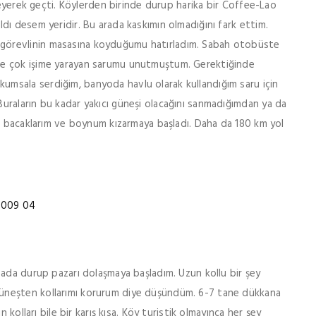
leyerek geçti. Köylerden birinde durup harika bir Coffee-Lao
ı desem yeridir. Bu arada kaskımın olmadığını fark ettim.
örevlinin masasına koyduğumu hatırladım. Sabah otobüste
e çok işime yarayan sarumu unutmuştum. Gerektiğinde
sala serdiğim, banyoda havlu olarak kullandığım saru için
raların bu kadar yakıcı güneşi olacağını sanmadığımdan ya da
m, bacaklarım ve boynum kızarmaya başladı. Daha da 180 km yol
bada durup pazarı dolaşmaya başladım. Uzun kollu bir şey
üneşten kollarımı korurum diye düşündüm. 6-7 tane dükkana
 kolları bile bir karış kısa. Köy turistik olmayınca her şey