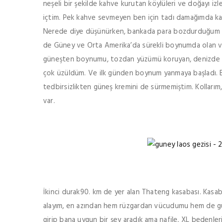
neşeli bir şekilde kahve kurutan köylüleri ve doğayı iz
içtim. Pek kahve sevmeyen ben için tadı damağımda kald
Nerede diye düşünürken, bankada para bozdurduğum g
de Güney ve Orta Amerika’da sürekli boynumda olan v
güneşten boynumu, tozdan yüzümü koruyan, denizde kum
çok üzüldüm. Ve ilk günden boynum yanmaya başladı. Bu
tedbirsizlikten güneş kremini de sürmemiştim. Kolları
var.
İkinci durak90. km de yer alan Thateng kasabası. Kasa
alayım, en azından hem rüzgardan vücudumu hem de g
girip bana uygun bir şey aradık ama nafile, XL bedenlerin