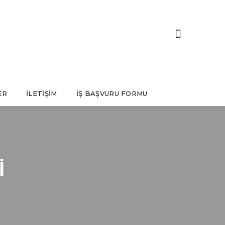
ER
İLETIŞIM
İŞ BAŞVURU FORMU
I