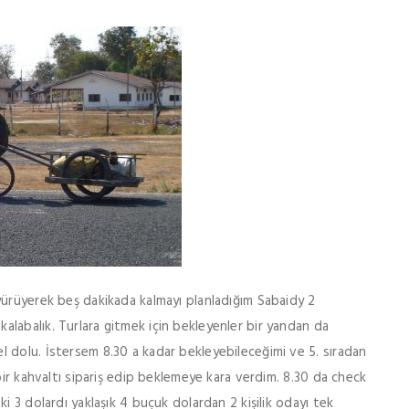
yürüyerek beş dakikada kalmayı planladığım Sabaidy 2
labalık. Turlara gitmek için bekleyenler bir yandan da
 dolu. İstersem 8.30 a kadar bekleyebileceğimi ve 5. sıradan
bir kahvaltı sipariş edip beklemeye kara verdim. 8.30 da check
i 3 dolardı yaklaşık 4 buçuk dolardan 2 kişilik odayı tek