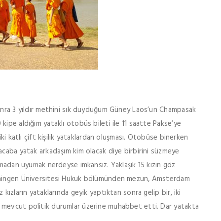
sonra 3 yıldır methini sık duyduğum Güney Laos’un Champasak
ipe aldığım yataklı otobüs bileti ile 11 saatte Pakse’ye
iki katlı çift kişilik yataklardan oluşması. Otobüse binerken
acaba yatak arkadaşım kim olacak diye birbirini süzmeye
ılmadan uyumak nerdeyse imkansız. Yaklaşık 15 kızın göz
roningen Üniversitesi Hukuk bölümünden mezun, Amsterdam
kızların yataklarında geyik yaptıktan sonra gelip bir, iki
 mevcut politik durumlar üzerine muhabbet etti. Dar yatakta