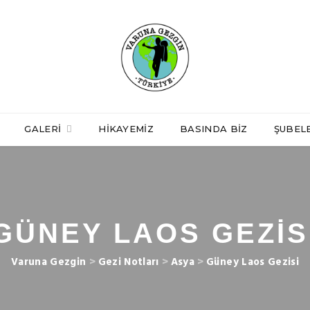
GALERI
HIKAYEMIZ
BASINDA BIZ
ŞUBEL
GÜNEY LAOS GEZIS
Varuna Gezgin
>
Gezi Notları
>
Asya
>
Güney Laos Gezisi