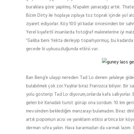
buralılara göre yapılmış. N’apalım yanacağız artık. Th
Bizim Dirty ile hoplaya zıplaya toz toprak içinde yol a
ziyaret ediyorlar. Köy 100 yıl kadar öncesinden bir sah
Yerel kıyafetli insanlarda fotoğraf makinelerine iyi m
“Galiba beni Yekta derleyip toparlıyormuş, bu kadard
gecede ki uykusuzluğunda etkisi var.
Ban Beng’e ulaşıp nereden Tad Lo denen şelaleye gidebi
bulabilmek çok zor.Yaşlılar biraz Fransızca biliyor. Bi
yolu gösterip Tad Lo diyorum,onlarda kafa sallıyorla
gelen bir Kanadalı turist görüp ona sordum. 10 km geri
mevsimden beklediğim manzarayı bulamadım. Biraz dinle
artık popomun acısı ve yanıkların etkisi artınca bir kö
derman sıfıra yakın. Hava kararmadan da varmak lazım. 