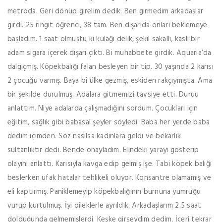
metroda. Geri dönüp girelim dedik. Ben girmedim arkadaşlar
girdi. 25 ringit öğrenci, 38 tam. Ben dışarıda onları beklemeye
başladım. 1 saat olmuştu ki kulağı delik, şekil sakallı, kaslı bir
adam sigara içerek dışarı çıktı. Bi muhabbete girdik. Aquaria’da
dalgıçmış. Köpekbalığı falan besleyen bir tip. 30 yaşında 2 karısı
2 çocuğu varmış. Baya bi ülke gezmiş, eskiden rakçıymışta. Ama
bir şekilde durulmuş. Adalara gitmemizi tavsiye etti. Duruu
anlattım. Niye adalarda çalışmadığını sordum. Çocukları için
eğitim, sağlık gibi babasal şeyler söyledi. Baba her yerde baba
dedim içimden. Söz nasılsa kadınlara geldi ve bekarlık
sultanlıktır dedi. Bende onayladım. Elindeki yarayı gösterip
olayını anlattı. Karısıyla kavga edip gelmiş işe. Tabi köpek balığı
beslerken ufak hatalar tehlikeli oluyor. Konsantre olamamış ve
eli kaptırmış. Paniklemeyip köpekbalığının burnuna yumruğu
vurup kurtulmuş. İyi dileklerle ayrıldık. Arkadaşlarım 2.5 saat
dolduğunda gelmemişlerdi. Keşke girseydim dedim. İçeri tekrar