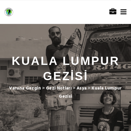
KUALA LUMPUR
GEZISI
Varuna Gezgin
>
Gezi Notları
>
Asya
>
Kuala Lumpur
Gezisi