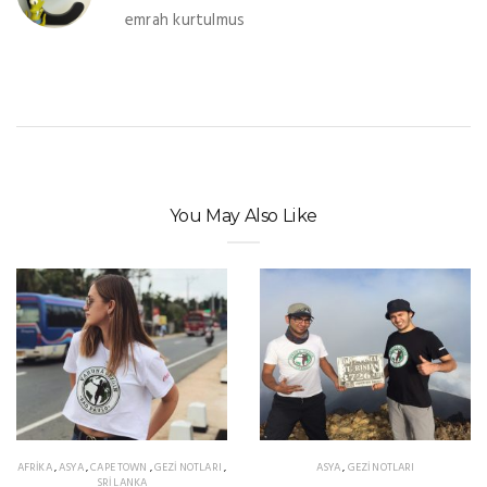
emrah kurtulmus
You May Also Like
AFRIKA
,
ASYA
,
CAPE TOWN
,
GEZI NOTLARI
,
ASYA
,
GEZI NOTLARI
SRI LANKA