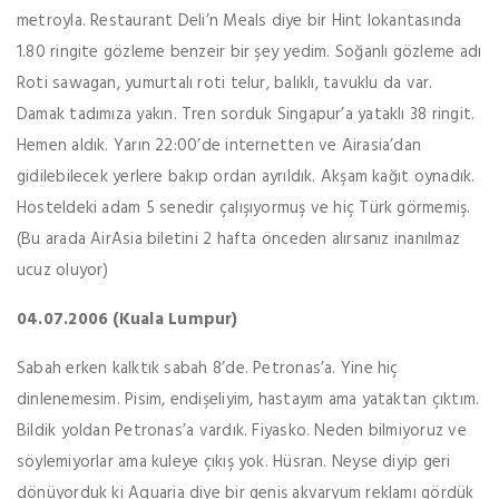
metroyla. Restaurant Deli’n Meals diye bir Hint lokantasında
1.80 ringite gözleme benzeir bir şey yedim. Soğanlı gözleme adı
Roti sawagan, yumurtalı roti telur, balıklı, tavuklu da var.
Damak tadımıza yakın. Tren sorduk Singapur’a yataklı 38 ringit.
Hemen aldık. Yarın 22:00’de internetten ve Airasia’dan
gidilebilecek yerlere bakıp ordan ayrıldık. Akşam kağıt oynadık.
Hosteldeki adam 5 senedir çalışıyormuş ve hiç Türk görmemiş.
(Bu arada AirAsia biletini 2 hafta önceden alırsanız inanılmaz
ucuz oluyor)
04.07.2006 (Kuala Lumpur)
Sabah erken kalktık sabah 8’de. Petronas’a. Yine hiç
dinlenemesim. Pisim, endişeliyim, hastayım ama yataktan çıktım.
Bildik yoldan Petronas’a vardık. Fiyasko. Neden bilmiyoruz ve
söylemiyorlar ama kuleye çıkış yok. Hüsran. Neyse diyip geri
dönüyorduk ki Aquaria diye bir geniş akvaryum reklamı gördük