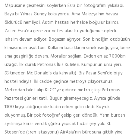
Mapusane çeşmesini söylerken Esra bir fotoğrafımı yakaladı.
Baya bi Yılmaz Güney kokuyordu. Ama Malezya’nın havası
öldürücü nemliydi. Astım hastası herhalde boğulur kalırdı.
Zaten Esra’da gece zor nefes alarak uyuduğumu söyledi.
İshalim devam ediyor. Boğazım ağrıyor. Son bindiğim otobüsün
klimasından üşüttüm. Kollarım bacaklarım sinek ısırığı, yara, bere
ama gezginliğe devam. Moraller sağlam. Evden en az 7000km
uzağız. İlk durak Petronas İkiz Kuleleri. Kumpur’un ünlü yeri.
(Gitmeden Mc Donald’s da kahvaltı). Biz Pasar Seni’de bişiy
hostelindeyiz. İki cadde geçince metroya çıkıyorsunuz.
Metrodan bilet alıp KLCC’ye gidince metro çıkışı Petronas.
Pazartesi günleri tatil. Bugün giremeyeceğiz. Ayrıca günde
1300 kişiyi aldığı içinde kadın erken gelin dedi. Kuyruk
oluyormuş. Bir çok fotoğraf çekip geri döndük. Yarın burdan
ayrılmaya karar verdik çğnkü yapıcak hiçbir şey yok. KL
Stesen’de (tren istasyonu) AirAsia’nın bürosuna gittik yine