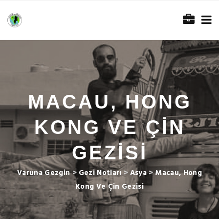
MACAU, HONG
KONG VE ÇIN
GEZISI
Varuna Gezgin
>
Gezi Notları
>
Asya
>
Macau, Hong
Kong Ve Çin Gezisi