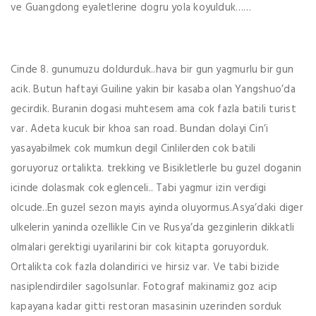
ve Guangdong eyaletlerine dogru yola koyulduk……
Cinde 8. gunumuzu doldurduk..hava bir gun yagmurlu bir gun
acik. Butun haftayi Guiline yakin bir kasaba olan Yangshuo’da
gecirdik. Buranin dogasi muhtesem ama cok fazla batili turist
var. Adeta kucuk bir khoa san road. Bundan dolayi Cin’i
yasayabilmek cok mumkun degil Cinlilerden cok batili
goruyoruz ortalikta. trekking ve Bisikletlerle bu guzel doganin
icinde dolasmak cok eglenceli.. Tabi yagmur izin verdigi
olcude..En guzel sezon mayis ayinda oluyormus.Asya’daki diger
ulkelerin yaninda ozellikle Cin ve Rusya’da gezginlerin dikkatli
olmalari gerektigi uyarilarini bir cok kitapta goruyorduk.
Ortalikta cok fazla dolandirici ve hirsiz var. Ve tabi bizide
nasiplendirdiler sagolsunlar. Fotograf makinamiz goz acip
kapayana kadar gitti restoran masasinin uzerinden sorduk