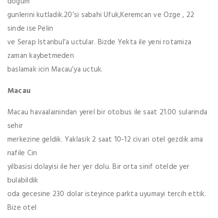
dogum
gunlerini kutladik.20’si sabahi Ufuk,Keremcan ve Ozge , 22
sinde ise Pelin
ve Serap Istanbul’a uctular. Bizde Yekta ile yeni rotamiza
zaman kaybetmeden
baslamak icin Macau’ya uctuk.
Macau
Macau havaalainindan yerel bir otobus ile saat 21.00 sularinda
sehir
merkezine geldik. Yaklasik 2 saat 10-12 civari otel gezdik ama
nafile Cin
yilbasisi dolayisi ile her yer dolu. Bir orta sinif otelde yer
bulabildik
oda gecesine 230 dolar isteyince parkta uyumayi tercih ettik.
Bize otel