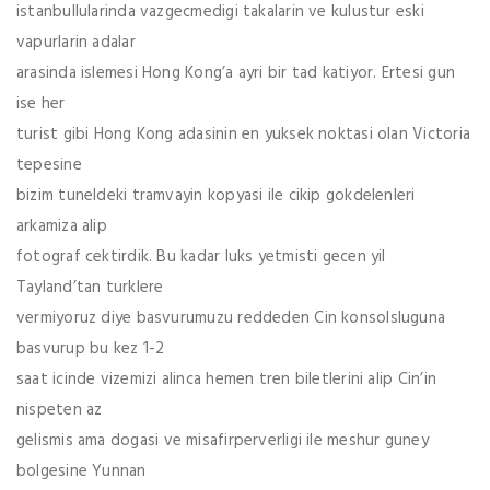
istanbullularinda vazgecmedigi takalarin ve kulustur eski
vapurlarin adalar
arasinda islemesi Hong Kong’a ayri bir tad katiyor. Ertesi gun
ise her
turist gibi Hong Kong adasinin en yuksek noktasi olan Victoria
tepesine
bizim tuneldeki tramvayin kopyasi ile cikip gokdelenleri
arkamiza alip
fotograf cektirdik. Bu kadar luks yetmisti gecen yil
Tayland’tan turklere
vermiyoruz diye basvurumuzu reddeden Cin konsolsluguna
basvurup bu kez 1-2
saat icinde vizemizi alinca hemen tren biletlerini alip Cin’in
nispeten az
gelismis ama dogasi ve misafirperverligi ile meshur guney
bolgesine Yunnan