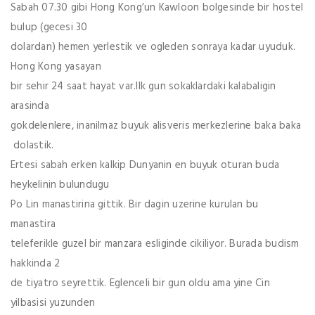
Sabah 07.30 gibi Hong Kong’un Kawloon bolgesinde bir hostel
bulup (gecesi 30
dolardan) hemen yerlestik ve ogleden sonraya kadar uyuduk.
Hong Kong yasayan
bir sehir 24 saat hayat var.Ilk gun sokaklardaki kalabaligin
arasinda
gokdelenlere, inanilmaz buyuk alisveris merkezlerine baka baka
dolastik.
Ertesi sabah erken kalkip Dunyanin en buyuk oturan buda
heykelinin bulundugu
Po Lin manastirina gittik. Bir dagin uzerine kurulan bu
manastira
teleferikle guzel bir manzara esliginde cikiliyor. Burada budism
hakkinda 2
de tiyatro seyrettik. Eglenceli bir gun oldu ama yine Cin
yilbasisi yuzunden