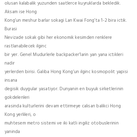
olusan kalabalik yuzunden saatlerce kuyruklarda bekledik.
Aksam ise Hong
Kong’un meshur barlar sokagi Lan Kwai Fong’ta 1-2 bira ictik.
Burasi
Nevizade sokak gibi her ekonomik kesimden renklere
rastlanabilecek ilginc
bir yer. Genel Mudurlerle backpacker’larin yan yana ictikleri
nadir
yerlerden birisi. Galiba Hong Kong’un ilginc kosmopolit yapisi
insana
degisik duygular yasatiyor. Dunyanin en buyuk sirketlerinin
gokdelenleri
arasinda kulturlerini devam ettirmeye calisan balikci Hong
Kong yerlileri, o
muhtesem metro sistemi ve iki katli ingiliz otobuslerinin
yaninda