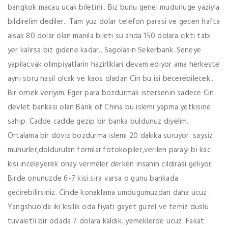
bangkok macau ucak biletini.. Biz bunu genel mudurluge yaziyla
bildirelim dediler.. Tam yuz dolar telefon parasi ve gecen hafta
alsak 80 dolar olan manila bileti su anda 150 dolara cikti tabi
yer kalirsa biz gidene kadar.. Sagolasin Sekerbank..Seneye
yapilacvak olimpiyatlarin hazirliklari devam ediyor ama herkeste
ayni soru nasil olcak ve kaos oladan Cin bu isi becerebilecek..
Bir ornek veriyim. Eger para bozdurmak istersenin sadece Cin
devlet bankasi olan Bank of China bu islemi yapma yetkisine
sahip. Cadde cadde gezip bir banka buldunuz diyelim.
Ortalama bir doviz bozdurma islemi 20 dakika suruyor. saysiz
muhurler,doldurulan formlar.fotokopiler,verilen parayi bi kac
kisi inceleyerek onay vermeler derken insanin cildirasi geliyor.
Birde onunuzde 6-7 kisi sira varsa o gunu bankada
gecirebilirsiniz. Cinde konaklama umdugumuzdan daha ucuz .
Yangshuo’da iki kisilik oda fiyati gayet guzel ve temiz duslu
tuvaletli bir odada 7 dolara kaldik. yemeklerde ucuz. Fakat