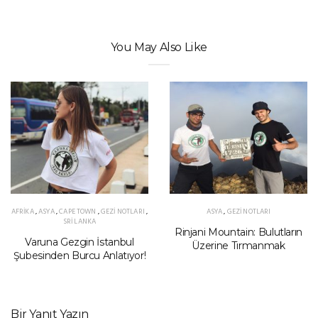
You May Also Like
AFRIKA
,
ASYA
,
CAPE TOWN
,
GEZI NOTLARI
,
ASYA
,
GEZI NOTLARI
SRI LANKA
Rinjani Mountain: Bulutların
Varuna Gezgin İstanbul
Üzerine Tırmanmak
Şubesinden Burcu Anlatıyor!
Bir Yanıt Yazın