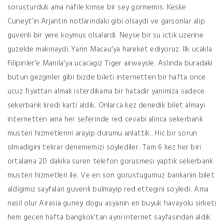
sorusturduk ama nafile kimse bir sey gormemis. Keske
Cuneyt’in Arjantin notlarindaki gibi olsaydi ve garsonlar alip
guvenli bir yere koymus olsalardi. Neyse bir su ictik uzerine
guzelde makinaydi..Yarin Macau’ya hareket ediyoruz. Ilk ucakla
Filipinler’e Manila’ya ucacagiz Tiger airwaysle. Aslinda buradaki
butun gezginler gibi bizde bileti internetten bir hafta once
ucuz fiyattan almak isterdikama bir hatadir yanimiza sadece
sekerbank kredi karti aldik. Onlarca kez denedik bilet almayi
internetten ama her seferinde red cevabi alinca sekerbank
musteri hizmetlerini arayip durumu anlattik.. Hic bir sorun
olmadigini tekrar denememizi soylediler. Tam 6 kez her biri
ortalama 20 dakika suren telefon gorusmesi yaptik sekerbank
musteri hizmetleri ile. Ve en son gorustugumuz bankanin bilet
aldigimiz sayfalari guvenli bulmayip red ettegini soyledi. Ama
nasil olur Airasia guney dogu asyanin en buyuk havayolu sirketi
hem gecen hafta bangkok’tan ayni internet sayfasindan aldik