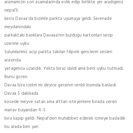
aramamizin son asamalarinda eslik edip birlikte yer aradigimiz
nepal’li
kesis Davaa’da bizimle parkta uyumaya geldi. Serenade
meydanindaki
parkaktaki banklara Davaaa’nin buldugu kartonlari serip
uzerine uyku
tulumlarimiz acip parkta takilan filipinli genclerin sesleri
arasinda
yatagimiza uzandik. Yekta biraz daldi ama beni uyku tutmadi.
Bunu goren
Davaa bira icelim mi deyice gecenin renkli kismida basladi.
Davaa 5 dakikada
kosede meyve satan ama alttan isteyenlere birada veren
manav bayandan 4-5
bira kapip geldi. Nepal’den muhabbet ederek icmeye basladik
bu arada ben yan