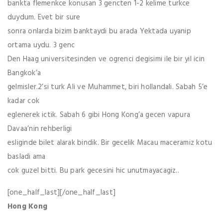
bankta flemenkce konusan 3 gencten 1-2 kelime turkce
duydum. Evet bir sure
sonra onlarda bizim banktaydi bu arada Yektada uyanip
ortama uydu. 3 genc
Den Haag universitesinden ve ogrenci degisimi ile bir yil icin
Bangkok’a
gelmisler.2’si turk Ali ve Muhammet, biri hollandali. Sabah 5’e
kadar cok
eglenerek ictik. Sabah 6 gibi Hong Kong’a gecen vapura
Davaa’nin rehberligi
esliginde bilet alarak bindik. Bir gecelik Macau maceramiz kotu
basladi ama
cok guzel bitti. Bu park gecesini hic unutmayacagiz..
[one_half_last][/one_half_last]
Hong Kong