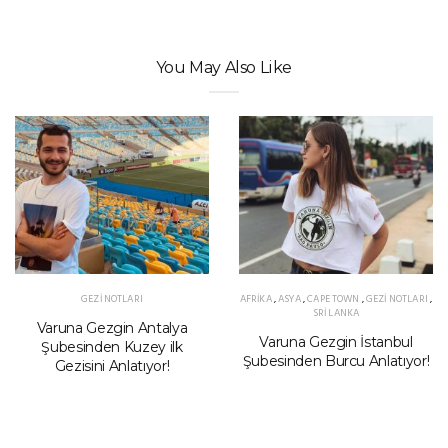
You May Also Like
GEZI NOTLARI
AFRIKA
,
ASYA
,
CAPE TOWN
,
GEZI NOTLARI
,
SRI LANKA
Varuna Gezgin Antalya
Varuna Gezgin İstanbul
Şubesinden Kuzey ilk
Şubesinden Burcu Anlatıyor!
Gezisini Anlatıyor!