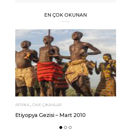
EN ÇOK OKUNAN
AFRIKA
,
ÖNE ÇIKANLAR
ÖNERILER
Etiyopya Gezisi – Mart 2010
Ucuza Gezme