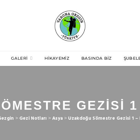
GALERI
HIKAYEMIZ
BASINDA BIZ
ŞUBEL
MESTRE GEZISI 1 
Gezgin
>
Gezi Notları
>
Asya
>
Uzakdoğu Sömestre Gezisi 1 – F