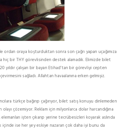
de ordan oraya koşturduktan sonra son çağrı yapan uçağımıza
 hiç bir THY görevlisinden destek alamadık. Elimizde bilet
 yıldır çalışan bir bayan Etihad’tan bir görevliyi cepten
çevirmesini sağladı. Allahtan havaalanına erken gelmişiz.
ılara türkçe bağırıp çağırıyor, bilet satış konuyu dinlemeden
AFRIKA
,
ÖNE ÇIKANLAR
n olayı çözemiyor. Reklam için milyonlarca dolar harcandığına
Etiyopya Gezisi – Mart 2010
lemanları işten çıkarıp yerine tecrübesizleri koyarak aslında
k içinde ise her şey eskiye nazaran çok daha iyi bunu da