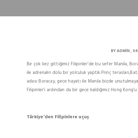
BY
ADMIN
04
Bir çok kez gittiğimiz Filipinler’de bu sefer Manila,
ile adrenalin dolu bir yolculuk yaptık.Prinç terasları,B
adası Boracay, gece hayatı ile Manila bizde unutulmayac
Filipinler’i ardından da bir gece kaldığımız Hong Kong’u 
Türkiye’den Filipinlere uçuş