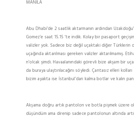
MANILA
Abu Dhabi’de 2 saatlik aktarmanın ardından Uzakdoğu’
Gomez’e saat 15.15 ‘te indik. Kolay bir pasaport geçişi
valizler yok. Sadece biz değil uçaktaki diğer Türklerin 
uçağında aktarılması gereken valizler aktarılmamış. Eti
n’olcak şimdi. Havaalanındaki görevli bize akşam bir uç
da buraya ulaştırılacağını söyledi. Çantasız elleri kolla
bizim ayakta ise İstanbul’dan kalma botlar ve kalın pant
Akşama doğru artık pantolon ve botla pişmek üzere o
düşündüm ama direnip sadece pantolonun altında artık 