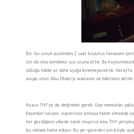
Biz bu sorun yüzünden 2 saat boyunca havaalanı için
zor da olsa kendimizi ucu ucuna attık. Bu koşturmacada
olduğu halde az daha uçağa binemeyecektik. Havaş’ta 20
arayıp onun Abu Dhabi’yi aramasını ve biletimizi aktife 
Kısaca THY’ye de değinmek gerek. Gişe memurları yabanc
başından savıyor, supervisor konuya hakim olmadığı içi
her gezdiğimiz ülkede tanık oluyoruz ama THY yetişmiş e
bu reklamı heba ediyor. Bu yer görevleri için böyle uça