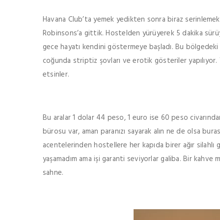
Havana Club’ta yemek yedikten sonra biraz serinlemek i
Robinsons’a gittik. Hostelden yürüyerek 5 dakika sürü
gece hayatı kendini göstermeye başladı. Bu bölgedeki ba
coğunda striptiz şovları ve erotik gösteriler yapılıyor. 
etsinler.
Bu aralar 1 dolar 44 peso, 1 euro ise 60 peso civarınd
bürosu var, aman paranızı sayarak alın ne de olsa burası
acentelerinden hostellere her kapıda birer ağır silahlı 
yaşamadım ama işi garanti seviyorlar galiba. Bir kahve m
sahne.