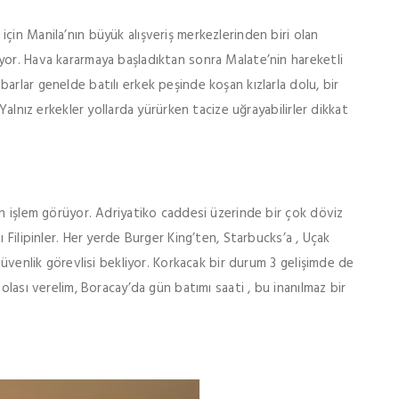
çin Manila’nın büyük alışveriş merkezlerinden biri olan
yor. Hava kararmaya başladıktan sonra Malate’nin hareketli
rlar genelde batılı erkek peşinde koşan kızlarla dolu, bir
Yalnız erkekler yollarda yürürken tacize uğrayabilirler dikkat
an işlem görüyor. Adriyatiko caddesi üzerinde bir çok döviz
 Filipinler. Her yerde Burger King’ten, Starbucks’a , Uçak
güvenlik görevlisi bekliyor. Korkacak bir durum 3 gelişimde de
olası verelim, Boracay’da gün batımı saati , bu inanılmaz bir