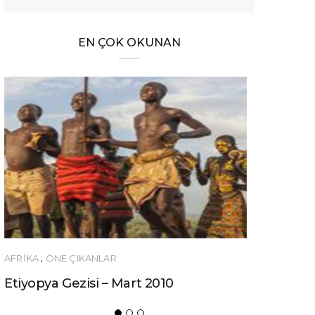
EN ÇOK OKUNAN
ÖNERILER
Ucuza Gezmek İsteyenlere 10 Tüyo!