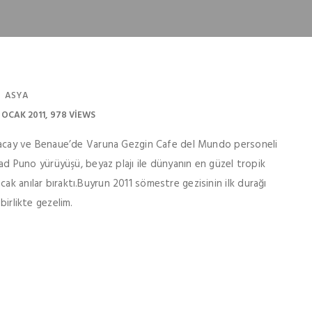
ASYA
 OCAK 2011
978 VIEWS
 Boracay ve Benaue’de Varuna Gezgin Cafe del Mundo personeli
atad Puno yürüyüşü, beyaz plajı ile dünyanın en güzel tropik
ak anılar bıraktı.Buyrun 2011 sömestre gezisinin ilk durağı
birlikte gezelim.