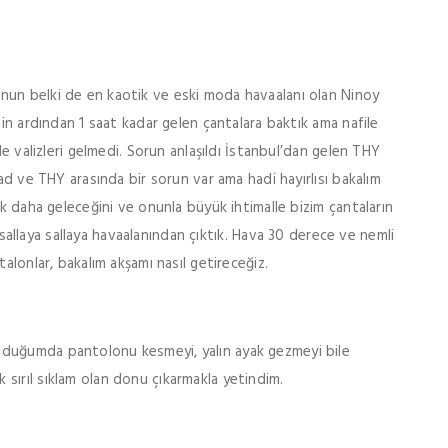
nun belki de en kaotik ve eski moda havaalanı olan Ninoy
nin ardından 1 saat kadar gelen çantalara baktık ama nafile
de valizleri gelmedi. Sorun anlaşıldı İstanbul’dan gelen THY
had ve THY arasında bir sorun var ama hadi hayırlısı bakalım
ak daha geleceğini ve onunla büyük ihtimalle bizim çantaların
rı sallaya sallaya havaalanından çıktık. Hava 30 derece ve nemli
alonlar, bakalım akşamı nasıl getireceğiz.
lduğumda pantolonu kesmeyi, yalın ayak gezmeyi bile
sırıl sıklam olan donu çıkarmakla yetindim.