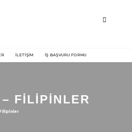
ER
İLETIŞIM
İŞ BAŞVURU FORMU
– FILIPINLER
ilipinler