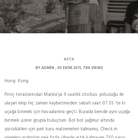
ASYA
BY
ADMIN
05 EKIM 2011
786 VIEWS
Hong Kong
Prinç teraslarından Manila’ya 9 saatlik otobüs yolculuğu ile
ulaşan ekip hiç zaman kaybetmeden sabah saat 07.55 ‘te ki
uçağa binmek için havaalanına geçti. Burada bende aynı uçağa
binmek üzere grupla buluştum. Bol bol yağmur altında
yürüdükleri için pek kuru malzemeleri kalmamış. Check in
işlemleri ardından pek fazla ülkede artık kalmayan 750 peso