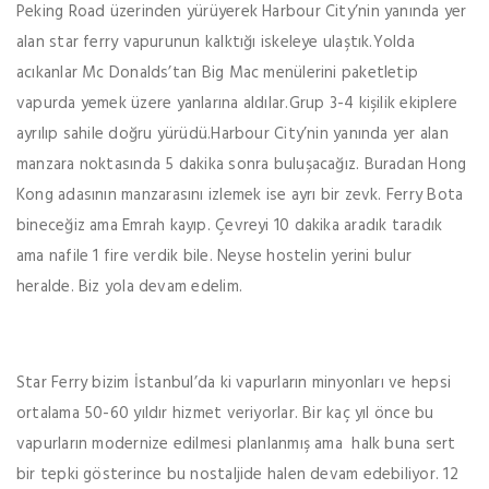
Peking Road üzerinden yürüyerek Harbour City’nin yanında yer
alan star ferry vapurunun kalktığı iskeleye ulaştık.Yolda
acıkanlar Mc Donalds’tan Big Mac menülerini paketletip
vapurda yemek üzere yanlarına aldılar.Grup 3-4 kişilik ekiplere
ayrılıp sahile doğru yürüdü.Harbour City’nin yanında yer alan
manzara noktasında 5 dakika sonra buluşacağız. Buradan Hong
Kong adasının manzarasını izlemek ise ayrı bir zevk. Ferry Bota
bineceğiz ama Emrah kayıp. Çevreyi 10 dakika aradık taradık
ama nafile 1 fire verdik bile. Neyse hostelin yerini bulur
heralde. Biz yola devam edelim.
Star Ferry bizim İstanbul’da ki vapurların minyonları ve hepsi
ortalama 50-60 yıldır hizmet veriyorlar. Bir kaç yıl önce bu
vapurların modernize edilmesi planlanmış ama halk buna sert
bir tepki gösterince bu nostaljide halen devam edebiliyor. 12