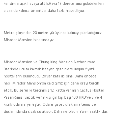
kendimizi açık havaya attık.Hava 18 derece ama gökdelenlerin
arasında kalınca bir miktar daha fazla hissediliyor.
Metro çıkışından 20 metre yürüyünce kalmayı planladığımız
Mirador Mansion binasındayız.
Mirador Mansion ve Chung King Mansion Nathon road
üzerinde ucuza kalmak isteyen gezginlere uygun fiyatlı
hostellerin bulunduğu 20’şer katlı iki bina. Daha öncede
hep Mirador Mansion’da kaldığımız için gene orayı tercih
ettik. Bu sefer ki tercihimiz 12. katta yer alan Cactus Hostel.
Pazarlığımızı yaptık ve 19 kişi için kişi başı 100 HKD’ye 3 ve 4
kişilik odalara yerleştik. Odalar gayet ufak ama temiz ve
duşlarındanda sıcak su akıyor. Daha ne olsun. Yarım saatlik duş