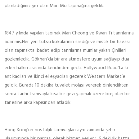
planladığımız yer olan Man Mo tapınağına geldik.
1847 yılında yapılan tapınak Man Cheong ve Kwan Ti tanrılarına
adanmış.Her yeri tütsü kokularının sardığı ve mistik bir havası
olan tapınakta ibadet edip tanrılarına mumlar yakan Çinlileri
gözlemledik. Gökhan’da bir ara atmosfere uyum sağlayıp dua
eden halkın arasında kendinden geçti. Hollywood Road’ta ki
antikacıları ve ikinci el eşyacıları gezerek Western Market’e
geldik. Burada 10 dakika tuvalet molası vererek dinlendikten
sonra tarihi tramvayla kısa bir gezi yapmak üzere boş olan bir
tanesine arka kapısından atladık.
Hong Kong’un nostaljik tarmvayları aynı zamanda şehir
ulaşımınında bir parçası olarak hizmet veriyor. 6 değişik hatta