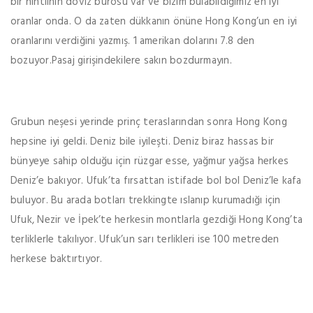
bir hintlinin döviz bürosu var ve bizim bulabildiğimiz en iyi
oranlar onda. O da zaten dükkanın önüne Hong Kong’un en iyi
oranlarını verdiğini yazmış. 1 amerikan dolarını 7.8 den
bozuyor.Pasaj girişindekilere sakın bozdurmayın.
Grubun neşesi yerinde prinç teraslarından sonra Hong Kong
hepsine iyi geldi. Deniz bile iyileşti. Deniz biraz hassas bir
bünyeye sahip olduğu için rüzgar esse, yağmur yağsa herkes
Deniz’e bakıyor. Ufuk’ta fırsattan istifade bol bol Deniz’le kafa
buluyor. Bu arada botları trekkingte ıslanıp kurumadığı için
Ufuk, Nezir ve İpek’te herkesin montlarla gezdiği Hong Kong’ta
terliklerle takılıyor. Ufuk’un sarı terlikleri ise 100 metreden
herkese baktırtıyor.