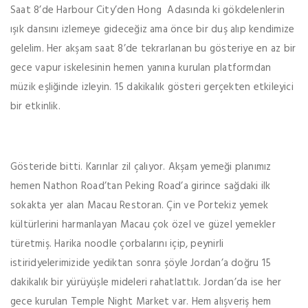
Saat 8’de Harbour City’den Hong Adasında ki gökdelenlerin
ışık dansını izlemeye gideceğiz ama önce bir duş alıp kendimize
gelelim. Her akşam saat 8’de tekrarlanan bu gösteriye en az bir
gece vapur iskelesinin hemen yanına kurulan platformdan
müzik eşliğinde izleyin. 15 dakikalık gösteri gerçekten etkileyici
bir etkinlik.
Gösteride bitti. Karınlar zil çalıyor. Akşam yemeği planımız
hemen Nathon Road’tan Peking Road’a girince sağdaki ilk
sokakta yer alan Macau Restoran. Çin ve Portekiz yemek
kültürlerini harmanlayan Macau çok özel ve güzel yemekler
türetmiş. Harika noodle çorbalarını içip, peynirli
istiridyelerimizide yediktan sonra şöyle Jordan’a doğru 15
dakikalık bir yürüyüşle mideleri rahatlattık. Jordan’da ise her
gece kurulan Temple Night Market var. Hem alışveriş hem