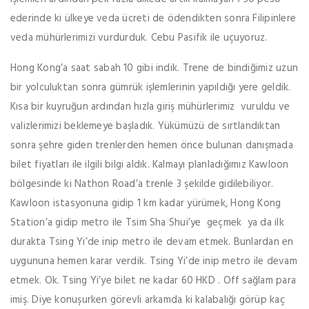
ederinde ki ülkeye veda ücreti de ödendikten sonra Filipinlere
veda mühürlerimizi vurdurduk. Cebu Pasifik ile uçuyoruz.
Hong Kong’a saat sabah 10 gibi indik. Trene de bindiğimiz uzun
bir yolculuktan sonra gümrük işlemlerinin yapıldığı yere geldik.
Kısa bir kuyruğun ardından hızla giriş mühürlerimiz vuruldu ve
valizlerimizi beklemeye başladık. Yükümüzü de sırtlandıktan
sonra şehre giden trenlerden hemen önce bulunan danışmada
bilet fiyatları ile ilgili bilgi aldık. Kalmayı planladığımız Kawloon
bölgesinde ki Nathon Road’a trenle 3 şekilde gidilebiliyor.
Kawloon istasyonuna gidip 1 km kadar yürümek, Hong Kong
Station’a gidip metro ile Tsim Sha Shui’ye geçmek ya da ilk
durakta Tsing Yi’de inip metro ile devam etmek. Bunlardan en
uygununa hemen karar verdik. Tsing Yi’de inip metro ile devam
etmek. Ok. Tsing Yi’ye bilet ne kadar 60 HKD . Off sağlam para
imiş. Diye konuşurken görevli arkamda ki kalabalığı görüp kaç