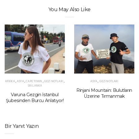
You May Also Like
AFRIKA
,
ASYA
,
CAPE TOWN
,
GEZI NOTLARI
,
ASYA
,
GEZI NOTLARI
SRI LANKA
Rinjani Mountain: Bulutların
Varuna Gezgin İstanbul
Üzerine Tırmanmak
Şubesinden Burcu Anlatıyor!
Bir Yanıt Yazın