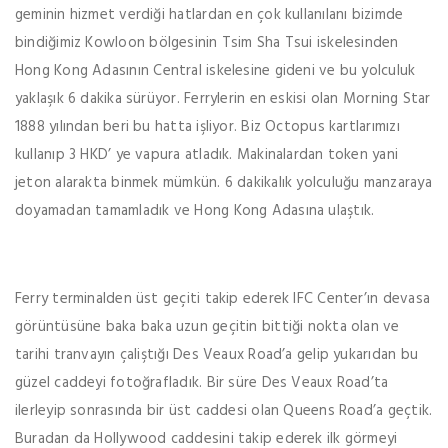
geminin hizmet verdiği hatlardan en çok kullanılanı bizimde
bindiğimiz Kowloon bölgesinin Tsim Sha Tsui iskelesinden
Hong Kong Adasının Central iskelesine gideni ve bu yolculuk
yaklaşık 6 dakika sürüyor. Ferrylerin en eskisi olan Morning Star
1888 yılından beri bu hatta işliyor. Biz Octopus kartlarımızı
kullanıp 3 HKD’ ye vapura atladık. Makinalardan token yani
jeton alarakta binmek mümkün. 6 dakikalık yolculuğu manzaraya
doyamadan tamamladık ve Hong Kong Adasına ulaştık.
Ferry terminalden üst geçiti takip ederek IFC Center’ın devasa
görüntüsüne baka baka uzun geçitin bittiği nokta olan ve
tarihi tranvayın çaliştığı Des Veaux Road’a gelip yukarıdan bu
güzel caddeyi fotoğrafladık. Bir süre Des Veaux Road’ta
ilerleyip sonrasında bir üst caddesi olan Queens Road’a geçtik.
Buradan da Hollywood caddesini takip ederek ilk görmeyi