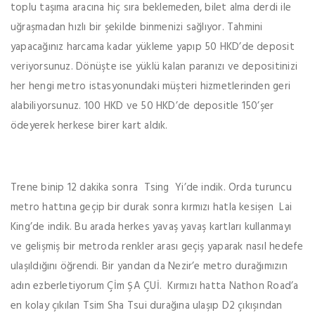
toplu taşıma aracına hiç sıra beklemeden, bilet alma derdi ile
uğraşmadan hızlı bir şekilde binmenizi sağlıyor. Tahmini
yapacağınız harcama kadar yükleme yapıp 50 HKD’de deposit
veriyorsunuz. Dönüşte ise yüklü kalan paranızı ve depositinizi
her hengi metro istasyonundaki müşteri hizmetlerinden geri
alabiliyorsunuz. 100 HKD ve 50 HKD’de depositle 150’şer
ödeyerek herkese birer kart aldık.
Trene binip 12 dakika sonra Tsing Yi’de indik. Orda turuncu
metro hattına geçip bir durak sonra kırmızı hatla kesişen Lai
King’de indik. Bu arada herkes yavaş yavaş kartları kullanmayı
ve gelişmiş bir metroda renkler arası geçiş yaparak nasıl hedefe
ulaşıldığını öğrendi. Bir yandan da Nezir’e metro durağımızın
adın ezberletiyorum Çİm ŞA ÇUİ. Kırmızı hatta Nathon Road’a
en kolay çıkılan Tsim Sha Tsui durağına ulaşıp D2 çıkışından