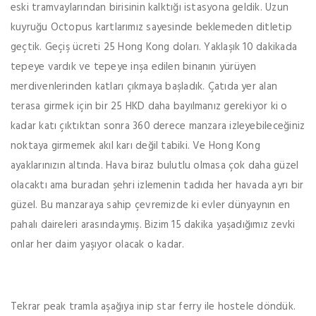
eski tramvaylarından birisinin kalktığı istasyona geldik. Uzun
kuyruğu Octopus kartlarımız sayesinde beklemeden ditletip
geçtik. Geçiş ücreti 25 Hong Kong doları. Yaklaşık 10 dakikada
tepeye vardık ve tepeye inşa edilen binanın yürüyen
merdivenlerinden katları çıkmaya başladık. Çatıda yer alan
terasa girmek için bir 25 HKD daha bayılmanız gerekiyor ki o
kadar katı çıktıktan sonra 360 derece manzara izleyebileceğiniz
noktaya girmemek akıl karı değil tabiki. Ve Hong Kong
ayaklarınızın altında. Hava biraz bulutlu olmasa çok daha güzel
olacaktı ama buradan şehri izlemenin tadıda her havada ayrı bir
güzel. Bu manzaraya sahip çevremizde ki evler dünyaynın en
pahalı daireleri arasındaymış. Bizim 15 dakika yaşadığımız zevki
onlar her daim yaşıyor olacak o kadar.
Tekrar peak tramla aşağıya inip star ferry ile hostele döndük.