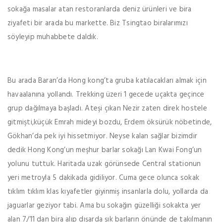
sokağa masalar atan restoranlarda deniz ürünleri ve bira
ziyafeti bir arada bu markette. Biz Tsingtao biralarımızı
söyleyip muhabbete daldık.
Bu arada Baran’da Hong kong’ta gruba katılacakları almak için
havaalanına yollandı. Trekking üzeri 1 gecede uçakta geçince
grup dağılmaya başladı. Ateşi çıkan Nezir zaten direk hostele
gitmişti,küçük Emrah mideyi bozdu, Erdem öksürük nöbetinde,
Gökhan’da pek iyi hissetmiyor. Neyse kalan sağlar bizimdir
dedik Hong Kong’un meşhur barlar sokağı Lan Kwai Fong’un
yolunu tuttuk. Haritada uzak görünsede Central stationun
yeri metroyla 5 dakikada gidiliyor. Cuma gece olunca sokak
tıklım tıklım klas kıyafetler giyinmiş insanlarla dolu, yollarda da
jaguarlar geziyor tabi. Ama bu sokağın güzelliği sokakta yer
alan 7/11 dan bira alıp dışarda şık barların önünde de takılmanın