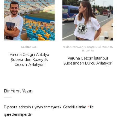
GEZI NOTLARI
AFRIKA
,
ASYA
,
CAPE TOWN
,
GEZI NOTLARI
,
SRI LANKA
Varuna Gezgin Antalya
Varuna Gezgin İstanbul
Şubesinden Kuzey ilk
Şubesinden Burcu Anlatıyor!
Gezisini Anlatıyor!
Bir Yanıt Yazın
E-posta adresiniz yayınlanmayacak.
Gerekli alanlar
*
ile
işaretlenmişlerdir