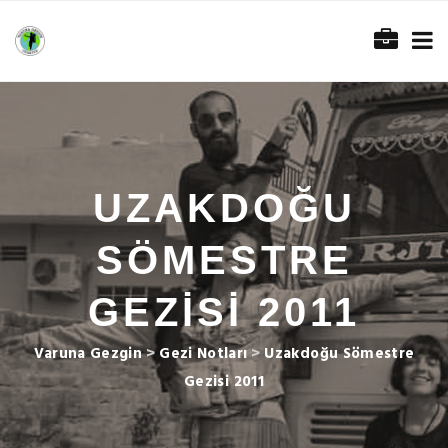
UZAKDOĞU
SÖMESTRE
GEZISI 2011
Varuna Gezgin
>
Gezi Notları
>
Uzakdoğu Sömestre
Gezisi 2011